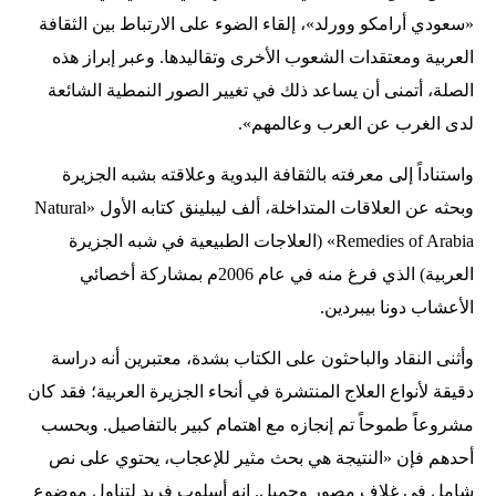
«سعودي أرامكو وورلد»، إلقاء الضوء على الارتباط بين الثقافة
العربية ومعتقدات الشعوب الأخرى وتقاليدها. وعبر إبراز هذه
الصلة، أتمنى أن يساعد ذلك في تغيير الصور النمطية الشائعة
لدى الغرب عن العرب وعالمهم».
واستناداً إلى معرفته بالثقافة البدوية وعلاقته بشبه الجزيرة
وبحثه عن العلاقات المتداخلة، ألف ليبلينق كتابه الأول «Natural
Remedies of Arabia» (العلاجات الطبيعية في شبه الجزيرة
العربية) الذي فرغ منه في عام 2006م بمشاركة أخصائي
الأعشاب دونا بيبردين.
وأثنى النقاد والباحثون على الكتاب بشدة، معتبرين أنه دراسة
دقيقة لأنواع العلاج المنتشرة في أنحاء الجزيرة العربية؛ فقد كان
مشروعاً طموحاً تم إنجازه مع اهتمام كبير بالتفاصيل. وبحسب
أحدهم فإن «النتيجة هي بحث مثير للإعجاب، يحتوي على نص
شامل في غلاف مصور وجميل. إنه أسلوب فريد لتناول موضوع