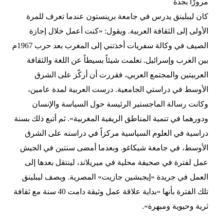
مرورًا بجدة
كان ليبلينق يدرس في جامعة برينستون عندما تعرف للمرة
الأولى إلى الثقافة العربية. ويقول: «كنت أعمل خلال إجازة
الصيف في وكالة سفريات أخذتني إلى المغرب بعد حرب 1967م
بين العرب وإسرائيل. تعلمت شيئاً بسيطاً عن اللغة والثقافة
العربيتين والمجتمع العربي، فقررت أن أركّز على الشرق
الأوسط في دراستي الجامعية. درست العربية لمدة عامين،
وكانت رسالة الماجستير الرئيسة حول السياسة والإنسان
ودورهما في تنمية المناطق الريفية المغربية». ثم أتبع ذلك بسنة
دراسية في العلوم السياسية مركزاً في دراسته على الشرق
الأوسط، في جامعة شيكاغو. وبعدما أمضى سنتين في الجيش
عمل لفترة في صحيفة محلية في ميريلاند، لينتقل بعدها إلى
العمل في جريدة «إيجبشين جازيت» المصرية. ويصف ليبلينق
تلك الفترة بأنها «بداية علاقة عمل وثيقة دامت 40 سنة مع ثقافة
ثرية وحيوية ومبهرة».