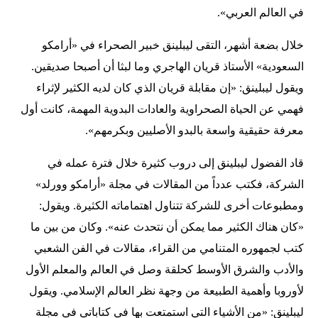
في العالم العربي».
خلال بضعة أشهر، التقى ليبلينق خبير الصحراء في «أرامكو
السعودية» الأستاذ قريان الهاجري وما لبثا أن أصبحا صديقين.
ويقول ليبلينق: «إن مقابلة قريان الذي كان لديه الكثير لإثراء
فهمي عن الحياة الصحراوية والعادات البدوية المهمة، كانت أول
معرفة حقيقية واسعة بالبدو الأصليين وبكرمهم».
قاد الفضول ليبلينق إلى دروب كثيرة خلال فترة عمله في
الشركة، فكتب عدداً من المقالات في مجلة «أرامكو وورلد»
ومطبوعات أخرى للشركة تتناول اهتماماته الكثيرة. ويقول:
«كان هناك الكثير مما يمكن أن نتحدث عنه». وكان من بين ما
كتب لجمهوره المتنامي من القراء، مقالات في الفن الشعبي
والأدب والشرق الأوسط كحلقة وصل في العالم والمعلم الأول
لأوروبا وأهمية الطبيعة من وجهة نظر العالم الإسلامي. ويقول
ليبلينق: «من الأشياء التي استمتعت بها في كتاباتي في مجلة