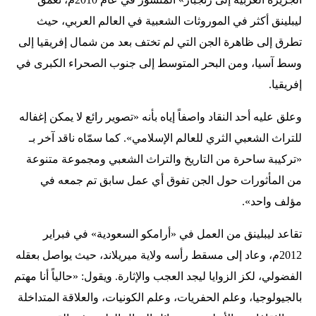
ليبلينق أكثر في الموروثات الشعبية في العالم العربي، حيث
تطرق إلى ظاهرة الجن التي لم تختف بعد من شمال إفريقيا إلى
وسط آسيا، ومن البحر المتوسط إلى جنوب الصحراء الكبرى في
إفريقيا.
وعلق عليه أحد النقاد واصفاً إياه بأنه «تصوير رائع لا يمكن إغفاله
للتراث الشعبي الثري للعالم الإسلامي». كما سمّاه ناقد آخر بـ
«تركيبة ساحرة من التاريخ والتراث الشعبي ومجموعة متنوعة
من المأثورات حول الجن تفوق أي عمل سابق تم جمعه في
مؤلف واحد».
تقاعد ليبلينق من العمل في «أرامكو السعودية» في فبراير
2012م، وعاد إلى مسقط رأسه ولاية ميريلاند، حيث يواصل بعقله
الفضولي، لكز الزوايا ليجد العجب والإثارة. ويقول: «حالياً أنا مهتم
بالجيولوجيا، وعلم الحفريات، وعلم الكونيات، والعلاقة المتداخلة