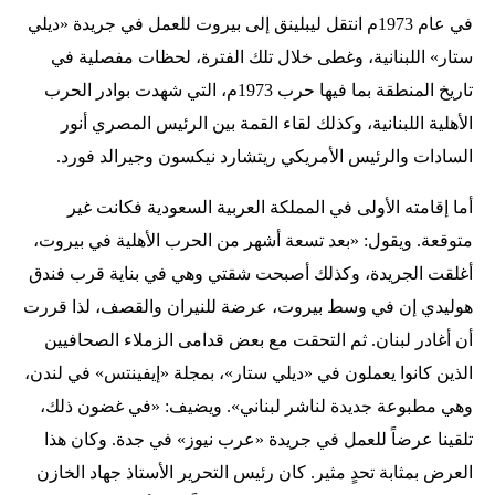
في عام 1973م انتقل ليبلينق إلى بيروت للعمل في جريدة «ديلي
ستار» اللبنانية، وغطى خلال تلك الفترة، لحظات مفصلية في
تاريخ المنطقة بما فيها حرب 1973م، التي شهدت بوادر الحرب
الأهلية اللبنانية، وكذلك لقاء القمة بين الرئيس المصري أنور
السادات والرئيس الأمريكي ريتشارد نيكسون وجيرالد فورد.
أما إقامته الأولى في المملكة العربية السعودية فكانت غير
متوقعة. ويقول: «بعد تسعة أشهر من الحرب الأهلية في بيروت،
أغلقت الجريدة، وكذلك أصبحت شقتي وهي في بناية قرب فندق
هوليدي إن في وسط بيروت، عرضة للنيران والقصف، لذا قررت
أن أغادر لبنان. ثم التحقت مع بعض قدامى الزملاء الصحافيين
الذين كانوا يعملون في «ديلي ستار»، بمجلة «إيفينتس» في لندن،
وهي مطبوعة جديدة لناشر لبناني». ويضيف: «في غضون ذلك،
تلقينا عرضاً للعمل في جريدة «عرب نيوز» في جدة. وكان هذا
العرض بمثابة تحدٍ مثير. كان رئيس التحرير الأستاذ جهاد الخازن