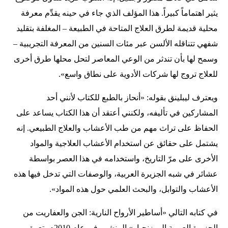
يثير اهتماماً كبيراً. هذا المؤلف الذي جاء في حينه يقدِّم معرفة
محلية قديمة لطرق العلاج المتاحة في الطبيعة – المغلفة بتقليد
شفهي تتناقله الألسن عبر مئات السنين من المعرفة التجريبية –
وسمح لها بأن تندثر من الوعي المعاصر لتحل محلها طرق أخرى
للعلاج تروج لها شركات الأدوية على نطاق واسع».
ويعترف ليبلينق بقوله: «أنحاز بالطبع للكتاب لأنني أحد
المشاركين في تأليفه، ولكنني أعتقد أن هذا الكتاب يساعد على
الحفاظ على تراث مهم من طب الأعشاب والعلاج الطبيعي. إنه
يشتمل على حقائق عن استخدام الأعشاب العلاجية والمواد
الأخرى على مرّ التاريخ، واستخدامه في هذا العصر بواسطة
عشائر في شبه الجزيرة العربية، والوصفات التي تدخل فيها هذه
الأعشاب والتوابل، والبحث العلمي حول هذه المواد».
في كتابه التالي «أساطير الأرواح النارية: الجن والعفاريت من
الجزيرة العربية إلى زنجبار» المنشور في عام 2010م، تعمق