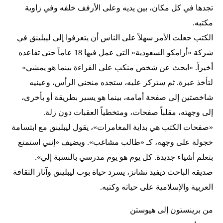
تجدها في كل مكان، بين يديه وعلى الأرفف خلفه وفي زاوية
مكتبه.
الكتب جعلت الأمر سهلاً على الناس أن يتعرفوا إلى ليبلينق في
شركة «أرامكو السعودية» التي عمل فيها 18 عاماً حتى تقاعده
أخيراً. «ابحث عن شخص منكب على القراءة بينما هو يمشي»
لتأخذ عبرة. ثم ستركز عليه، ستجده منحني الرأس، وعينيه
شاخصتين إلى صفحة أمامه، بينما هو يسير بطريقة أو بأخرى،
إلى وجهته، مقلباً صفحات، ومتخطياً العقبات دون زلة.
«صفحات الكتب هي بداية المغامرات»، يقول ليبلينق مع ابتسامة
خجولة على وجهه، كـ «طالب مشاغب». ويضيف «إنني استمتع
بتعلم أشياء جديدة. كل يوم هو يوم مدرسي بالنسبة إلي».
صديقه الباحث ديفيد تشانز، يسرد حياة بوب ليبلينق وآثار الثقافة
العربية والإسلامية على حياته وكتبه.
من برينستون إلى هيوستن