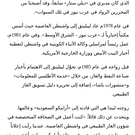
الذي كان مديري في «ديلي ستار» سابقاً، وقد أصبحنا من
المحررين الرواد في عرب نيوز في تلك السنوات».
في عام 1978م عاد ليبلينق إلى واشنطن العاصمة حيث أسس
مكتباً إخبارياً لـ «عرب نيوز – الشرق الأوسط». وفي عام 1981م،
عمل رئيساً لمراسلي وكالة الأنباء الكويتية في واشنطن لتغطية
أخبار البيت الأبيض ووزارة الخارجية الأمريكية.
قبل زواجه في عام 1985م، تحوَّل ليبلينق إلى الاهتمام بأخبار
صناعة النفط والغاز، من خلال «خدمة الأطلسي للمعلومات»
و«منشورات باشا»، إضافة إلى تحريره دليل تسويق الغاز
الطبيعي.
زوجته ليندا هي التي قادته إلى «أرامكو السعودية» وعالمها.
ويتحدث عن ذلك قائلاً: «كنت أعمل في الصحافة المتخصصة في
شؤون الغاز الطبيعي في واشنطن العاصمة، عندما رأيت إعلاناً
عن وظيفة مساعد محرر في مجلة «أرامكو وورلد». أعجبت بهذه