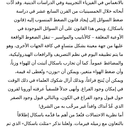
بالانغماس في الفيزياء التجريبية وفي الدراسات الدينية. وقد أدَّت
أبحاثه خلال الخمسينيات من القرن السابع عشر في دراسة
ضغط السوائل إلى إيجاد قانون الضغط المنسوب إليه (قانون
باسكال). وينص هذا القانون على أن السوائل الموجودة في
الأوعية المغلقة – كالأنابيب والمواسير – تنقل الضغوط الواقعة
عليها من جهة معينة بشكل متساوٍ في كافة الجهات الأخرى، وهو
ما يتم تطبيقه اليوم في نظم التصريف والرافعات الهيدروليكية،
والمضاغط عموماً. كما أن تجارب باسكال أثبتت أن للهواء وزناً،
وأن ضغط الهواء متغير، ويمكن أن «يوزن» وتُعطى له قيمة،
ويمكن أن يُنتج فراغاً، وبذلك أزال شكوك العلماء في ذلك الوقت
في إمكان وجود الفراغ. وأنهى جدلاً فلسفياً عرفته أوروبا لقرون
حول قبول وجود الفراغ في الكون، وبالتالي قبول وجود الصفر
الذي عُدّ آنذاك وافداً غير مرحَّب به من الشرق!
أما نظرية الاحتمالات فتُعدّ من أهم ما قدَّمه باسكال إطلاقاً
بالتعاون مع زميله فيرمات. ولعلنا نذكر «مثلث باسكال» الذي تم