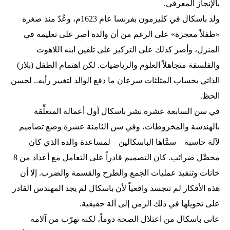
بالإنجاز المعرفي.
ولد باسكال في كليرمون بفرنسا عام 1623م، وعُدّ منذ صغره
«طفلاً معجزة» على الرغم من أن والده أصر على تعليمه في
المنزل، وأصر كذلك على التركيز على تلقين ابنه اللاهوت
والفلسفة متجاهلاً العلوم والرياضيات. لكن اهتمام الطفل (بلاز)
الذاتي بحساب المثلثات سرعان ما دفع الوالد لتغيير رأيه.. لحسن
الحظ.
في سن السابعة عشرة نشر باسكال أول أعماله المتعلِّقة
بالهندسة والمخروطات، وفي سن الثامنة عشرة وضع تصاميم
لآلة حاسبة – سمَّاها الباسكالين – لمساعدة والده الذي كان
محصِّل ضرائب. كان التصميم قادراً على التعامل مع أعداد من 8
خانات وتنفيذ عمليات الجمع والطرح والقسمة والضرب. إلا أن
هذه الأفكار لم تتجسد واقعياً لأن باسكال لم يجد المهندس القادر
على تحويلها في ذلك الزمن إلى آلة حقيقية.
عانى باسكال من اعتلال الصحة دوماً، لكنه تهرّب من آلامه