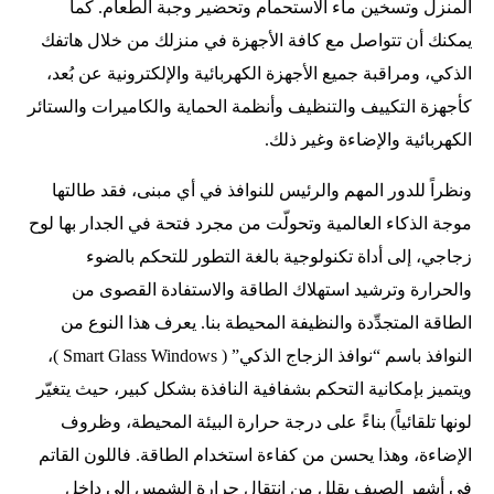
المنزل وتسخين ماء الاستحمام وتحضير وجبة الطعام. كما
يمكنك أن تتواصل مع كافة الأجهزة في منزلك من خلال هاتفك
الذكي، ومراقبة جميع الأجهزة الكهربائية والإلكترونية عن بُعد،
كأجهزة التكييف والتنظيف وأنظمة الحماية والكاميرات والستائر
الكهربائية والإضاءة وغير ذلك.
ونظراً للدور المهم والرئيس للنوافذ في أي مبنى، فقد طالتها
موجة الذكاء العالمية وتحولّت من مجرد فتحة في الجدار بها لوح
زجاجي، إلى أداة تكنولوجية بالغة التطور للتحكم بالضوء
والحرارة وترشيد استهلاك الطاقة والاستفادة القصوى من
الطاقة المتجدِّدة والنظيفة المحيطة بنا. يعرف هذا النوع من
النوافذ باسم “نوافذ الزجاج الذكي” ( Smart Glass Windows )،
ويتميز بإمكانية التحكم بشفافية النافذة بشكل كبير، حيث يتغيّر
لونها تلقائياً) بناءً على درجة حرارة البيئة المحيطة، وظروف
الإضاءة، وهذا يحسن من كفاءة استخدام الطاقة. فاللون القاتم
في أشهر الصيف يقلل من انتقال حرارة الشمس إلى داخل