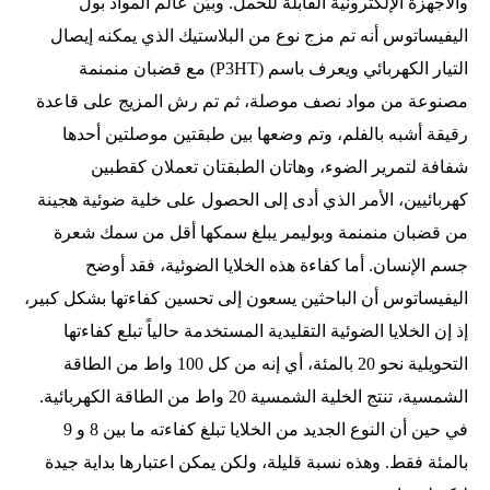
والأجهزة الإلكترونية القابلة للحمل. وبيَّن عالم المواد بول
اليفيساتوس أنه تم مزج نوع من البلاستيك الذي يمكنه إيصال
التيار الكهربائي ويعرف باسم (P3HT) مع قضبان منمنمة
مصنوعة من مواد نصف موصلة، ثم تم رش المزيج على قاعدة
رقيقة أشبه بالفلم، وتم وضعها بين طبقتين موصلتين أحدها
شفافة لتمرير الضوء، وهاتان الطبقتان تعملان كقطبين
كهربائيين، الأمر الذي أدى إلى الحصول على خلية ضوئية هجينة
من قضبان منمنمة وبوليمر يبلغ سمكها أقل من سمك شعرة
جسم الإنسان. أما كفاءة هذه الخلايا الضوئية، فقد أوضح
اليفيساتوس أن الباحثين يسعون إلى تحسين كفاءتها بشكل كبير،
إذ إن الخلايا الضوئية التقليدية المستخدمة حالياً تبلع كفاءتها
التحويلية نحو 20 بالمئة، أي إنه من كل 100 واط من الطاقة
الشمسية، تنتج الخلية الشمسية 20 واط من الطاقة الكهربائية.
في حين أن النوع الجديد من الخلايا تبلغ كفاءته ما بين 8 و 9
بالمئة فقط. وهذه نسبة قليلة، ولكن يمكن اعتبارها بداية جيدة