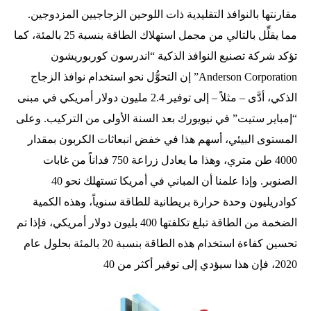
مقارنتها بالنوافذ التقليدية ذات اللوحين الزجاجيين المزدوجين.
مما يقلِّل بالتالي من مجمل استهلاك الطاقة بنسبة 25 بالمئة، كما
تؤكد شركة تصنيع النوافذ الذكية “اندرسون كوربوريشون
Anderson Corporation” إن التحوُّل نحو استخدام نوافذ الزجاج
الذكي، أدَّى – مثلاً – إلى توفير 2.4 مليون دولار أمريكي في مبنى
“إمباير ستيت” في نيويورك بعد السنة الأولى من التركيب. وعلى
المستوى البيئي، أسهم هذا في خفض انبعاثات الكربون بمقدار
4000 طن متري، وهذا ما يعادل زراعة 750 فداناً من غابات
الصنوبر. وإذا علمنا أن المباني في أمريكا تستهلك نحو 40
كوادريليون وحدة حرارة بريطانية للطاقة سنوياً، وهذه الكمية
الضخمة من الطاقة تبلغ تكلفتها 400 بليون دولار أمريكي، فإذا تم
تحسين كفاءة استخدام هذه الطاقة بنسبة 20 بالمئة بحلول عام
2020، فإن هذا سيؤدي إلى توفير أكثر من 40