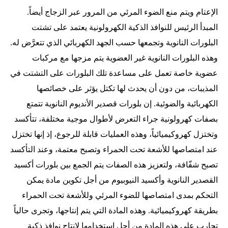
الإعتام ويتم منع الضوء المرئي من المرور عبر الزجاج أيضاً.
المبدأ الرئيس للنوافذ الذكية الكهرولونية يعتمد على تشتت
البلورات النانوية وتجمعها حسب الجهد الكهربائي الذي تتعرَّض له.
وهذه البلورات النانوية غير العضوية يتم مزجها مع مركبات
عضوية خاصة تعمل على مساعدة تلك البلورات على التشتت في
المذيبات، من دون أن يحدث لها تكتل يؤثر على خصائصها
الكهربائية والضوئية. إن بلورات قصدير الأنديوم النانوية تتمتع
بصفات كهرولونية جراء التعرض لأطوال موجية مختلفة، تتأكسد
وتختزل كهروكيميائياً، وهذه العمليات قابلة للرجوع، إذ إنها تختزل
عند امتصاصها للأشعة تحت الحمراء وتصبح معتمة، وعند التأكسد
تصبح شفّافة، ولتعزيز هذه الصفات يتم الجمع بين بلورات أكسيد
القصدير النانوية وأكسيد النيوبيوم من أجل تكوين مادة يمكن
التحكم بمدى امتصاصها للضوء المرئي وللأشعة تحت الحمراء
بطريقة كهروكيميائية. وهذه المادة التي يتم إنتاجها، وتجرى حالياً
تجارب على هذه المادة من أجل استخدامها لإنتاج نوافذ ذكية