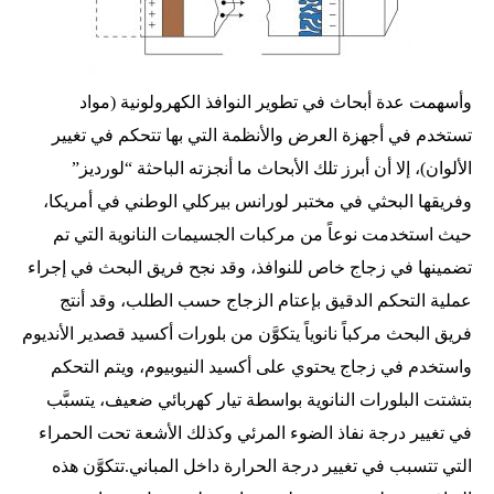
وأسهمت عدة أبحاث في تطوير النوافذ الكهرولونية (مواد
تستخدم في أجهزة العرض والأنظمة التي بها تتحكم في تغيير
الألوان)، إلا أن أبرز تلك الأبحاث ما أنجزته الباحثة “لورديز”
وفريقها البحثي في مختبر لورانس بيركلي الوطني في أمريكا،
حيث استخدمت نوعاً من مركبات الجسيمات النانوية التي تم
تضمينها في زجاج خاص للنوافذ، وقد نجح فريق البحث في إجراء
عملية التحكم الدقيق بإعتام الزجاج حسب الطلب، وقد أنتج
فريق البحث مركباً نانوياً يتكوَّن من بلورات أكسيد قصدير الأنديوم
واستخدم في زجاج يحتوي على أكسيد النيوبيوم، ويتم التحكم
بتشتت البلورات النانوية بواسطة تيار كهربائي ضعيف، يتسبَّب
في تغيير درجة نفاذ الضوء المرئي وكذلك الأشعة تحت الحمراء
التي تتسبب في تغيير درجة الحرارة داخل المباني.تتكوَّن هذه