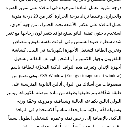
درجة مئوية، تعمل المادة الموجودة في النافذة على تمرير الضوء
والحرارة، وعندما تزداد درجة الحرارة أكثر من 20 درجة مئوية
تعمل النافذة على عكس الأشعة تحت الحمراء. من جهة أخرى،
استخدم باحثون تقنية النانو لصنع نوافذ يتغير لون زجاجها مع تغير
شدة سطوع ضوء الشمس وفي الوقت نفسه تقوم بامتصاص
وتخزين الطاقة لتشغيل الأجهزة الكهربائية في البيت، كشاشة
التلفزيون وجهاز الكمبيوتر أو لشحن الهواتف النقالة وتشغيل
أجهزة الإنذار. وتعرف هذه النوافذ الذكية المخزّنة للطاقة باسم
(ESS Window (Energy storage smart window. وهي تصنع من
مصفوفات من أسلاك من البولي أنالين النانوية المترسبة على
طبقة شفّافة يتم تغليفها بطبقة من مادة موصلة للكهرباء. ويتميز
البولي أنالين بكفاءته العالية وشفافيته ومرونته وخفّة وزنه
وسهولة لفّه وطيّه، مما يجعله مناسباً للاستخدام في النوافذ
الذكية، بالإضافة إلى رخص ثمنه وعمره التشغيلي الطويل نسبياً
وقوة تحمله مما يجعله أيضاً مناسباً للاستخدام في نوافذ