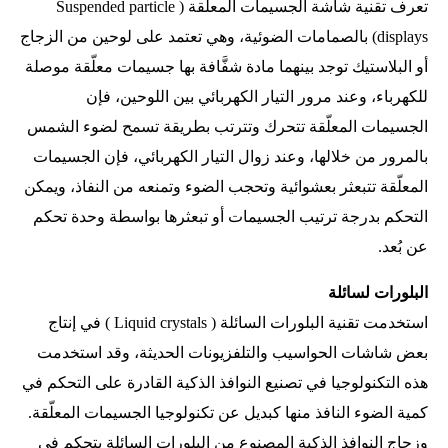
تعرف تقنية شاشة الجسيمات المعلّقة ( Suspended particle
displays) بالصمامات الضوئية، وهي تعتمد على لوحين من الزجاج
أو البلاستيك توجد بينهما مادة شفَّافة بها جسيمات معلّقة موصلة
للكهرباء، وعند مرور التيار الكهربائي بين اللوحين، فإن
الجسيمات المعلّقة تتحرك وتترتب بطريقة تسمح لضوء الشمس
بالمرور من خلالها، وعند زوال التيار الكهربائي، فإن الجسيمات
المعلّقة تتبعثر بعشوائية وتحجب الضوء وتمنعه من النفاذ، ويمكن
التحكم بدرجة ترتيب الجسيمات أو تبعثرها بواسطة وحدة تحكم
عن بُعد.
البلورات لسائلة
استخدمت تقنية البلورات السائلة ( Liquid crystals ) في إنتاج
بعض شاشات الحواسيب والتلفزيونات الحديثة، وقد استخدمت
هذه التكنولوجيا في تصنيع النوافذ الذكية القادرة على التحكم في
كمية الضوء النافذ منها كبديل عن تكنولوجيا الجسيمات المعلّقة.
وزجاج النوافذ الذكية المصنوع من البلورات السائلة يتحكم في