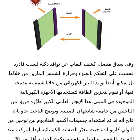
وفي سياق متصل، كشف النقاب عن نوافذ ذكية ليست قادرة
فحسب على التحكم بالضوء وحرارة الشمس المارين من خلالها،
بل يمكنها أيضاً توليد التيار الكهربائي من خلايا شمسية مدمجة
فيها، أو تقوم بتخزين الطاقة لتستخدمها الأجهزة الكهربائية
الموجودة في المبنى. هذا الإنجاز العلمي الكبير طوَّره فريق من
الباحثين من جامعة شانجهاي الصينية. ويوضح الباحث جاو يان
فانج أنه قد تم استخدام جسيمات أكسيد الفناديوم بين لوحين من
البولي كاربونات، حيث تتغيَّر الصفات الكيميائية لهذا المركب عند
التعرض للشمس والحرارة، فعندما تكون الحرارة أقل من 20