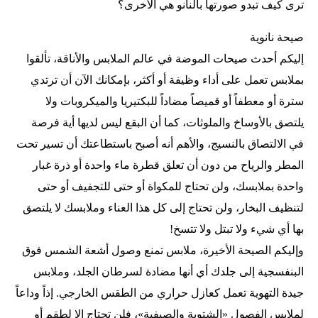
ترى كيف تبدو صورتها بالنانو هي الأخرى؟
صيحة نانوية
إليكم أحدث صيحات الموضة في عالم الملابس والأناقة، تألقوا
بملابس تعمل على أداء وظيفة أو أكثر، بإمكانك الآن أن ترتدي
سترة أو معطفاً أو قميصاً مضاداً للبكتيريا والميكروبات ولا
يلتصق بالأوساخ والملوثات، كما أن البقع ليس لديها أية فرصة
في الالتصاق بالنسيج، والأهم أنه أصبح باستطاعتك أن تسير تحت
المطر والرياح من دون أن تعلق قطرة ماء واحدة أو ذرة غبار
واحدة بملابسك، ولن تحتاج للمكواة أو حتى للتجفيف أو حتى
لتنظيف البخار، ولن تحتاج إلى كل هذا العناء وملابسك لا يلتصق
بها أي شيء ولا تبتل ولا تتسخ!
وإليكم الصيحة الأخيرة، ملابس تمنع وصول أشعة الشمس فوق
البنفسجية إلى جلدك أي أنها مضادة لسرطان الجلد، وملابس
جيدة التهوية تعمل كعازل حراري من الطقس الخارجي. إذاً وداعاً
لملابس الفصول «الشتوية والصيفية»، فلن تحتاج إلا لطقم أو