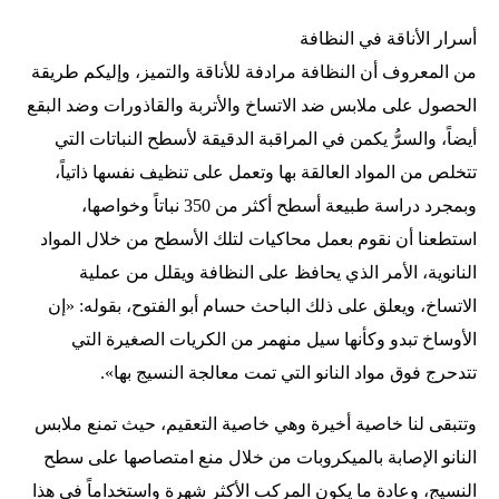
أسرار الأناقة في النظافة
من المعروف أن النظافة مرادفة للأناقة والتميز، وإليكم طريقة
الحصول على ملابس ضد الاتساخ والأتربة والقاذورات وضد البقع
أيضاً، والسرُّ يكمن في المراقبة الدقيقة لأسطح النباتات التي
تتخلص من المواد العالقة بها وتعمل على تنظيف نفسها ذاتياً،
وبمجرد دراسة طبيعة أسطح أكثر من 350 نباتاً وخواصها،
استطعنا أن نقوم بعمل محاكيات لتلك الأسطح من خلال المواد
النانوية، الأمر الذي يحافظ على النظافة ويقلل من عملية
الاتساخ، ويعلق على ذلك الباحث حسام أبو الفتوح، بقوله: «إن
الأوساخ تبدو وكأنها سيل منهمر من الكريات الصغيرة التي
تتدحرج فوق مواد النانو التي تمت معالجة النسيج بها».
وتتبقى لنا خاصية أخيرة وهي خاصية التعقيم، حيث تمنع ملابس
النانو الإصابة بالميكروبات من خلال منع امتصاصها على سطح
النسيج، وعادة ما يكون المركب الأكثر شهرة واستخداماً في هذا