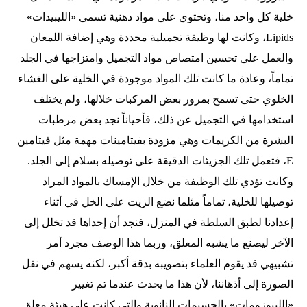
خلية كل واحد منا، وتحتوي على مواد دهنية تسمى «الليبيدات»
Lipids، وكانت لها وظيفة تجميلية محددة وهي إضافة اللمعان
والعمل على تحسين امتصاص مواد التجميل وامتزاجها في الجلد
تماماً، وعادة ما كانت تلك المواد موجودة في الخلية على الغشاء
الخلوي حتى تسمح بمرور بعض المركبات خلالها، ولم يختلف
استخدامها في التجميل عن ذلك، فأحياناً نجد بعض مرطبات
البشرة من الكريمات وهي مزودة بفيتامينات مهمة مثل فيتامين
E، فتعمل تلك الجزيئات الدقيقة على توصيله بسلام إلى الجلد.
وكانت تؤدي تلك الوظيفة من خلال الإمساك بالمواد المراد
توصيلها للخلية، تماماً مثلما نضع الزيت على الخل في أثناء
إعدادنا لطبق السلطة في المنزل، فنجد أن إحداها قد تخلل إلى
الآخر ليصنع ما يشبه المعلق، وربما هذا الوصف مجرد أمر
تشبيهي قد يقوم العلماء بتصويبه بدقة أكبر، لكنه يسهم في نقل
الصورة إلى أذهاننا، لأن هذا ما يحدث عندما تم تغيير
«الليبوزومات» بالجسيمات النانوية والتي كانت على هيئة معلق.