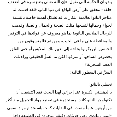
يبدو أن الحكمة التي تقول: «إن الله تعالى يضع سره في أضعف
خلقه» تتحقق على أرض الواقع في دنيا النانو، فلقد قدمت لنا
متاجر النانو العالمية ابتكارات قد تشكل أهمية خاصة بالنسبة
لحواء وجمالها لتمنحها مثلث الصحة والجمال والصبا، وقدمت
للرجال الملابس النانوية بما هو معروف عن فوائدها في التوفير
والمحافظة على ما في الجيب، ومن ثم فالمتسوقون من
الجنسين لن يكونوا بحاجة إلى تغيير تلك الملابس أو حتى القلق
بخصوص اتساخها أو تمزقها! لكن ما السرُّ الحقيقي وراء تلك
العصا السحرية؟
السرُّ في السطور التالية:
تجملي بالنانو!
يا لدهشتي الكبيرة عند إجرائي لهذا البحث فقد اكتشفت أن
تكنولوجيا النانو كانت مستخدمة في تصنيع مواد التجميل منذ أكثر
من أربعين عاماً مضت. في البدايات كانت باستخدام مواد تسمى
«ليبوزومات»، وهي جزيئات دقيقة موجودة في الطبيعة داخل