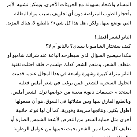
المسام والاتحاد بسهولة مع الجزيئات الأخرى، ويمكن تشبيه الأمر
بأحجار الطوب المتراصة دون أي تجاويف بسبب مواد البطانة
التي توضع بينها، ولكن، هل هذا كل شيء؟ بالطبع لا، هناك المزيد.
النانو لشعر أفضل!
كيف ستختار الشامبو يا سيدي؟ بالنانو أم لا؟
هكذا سيصبح السؤال الذي سيطرحه الباعة عند شرائك شامبو أو
منظف الشعر، ومنعم الشعر كذلك «بلسم»، فلقد احتلت تقنية
النانو منزلة كبيرة وشهرة واسعة في هذا المجال عندما قدمت
الحلول السحرية للشعر، فمن يرغب في شعر أملس فعليه
استخدام جسيمات نانوية معينة من خواصها ترك الشعر أملس،
وبالطبع الفارق بينها وبين مثيلاتها في السوق، هو أن مفعولها
أطول بكثير، ونتائجها سريعة وفورية، كما أن لها فوائد جانبية
أخرى مثل حماية الشعر من التعرض لأشعة الشمس الضارة أو
تغليف كل بصيلة من الشعر بحيث تحميها من عوامل الرطوبة