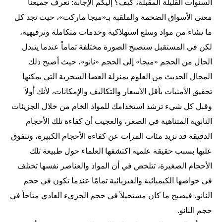
السنوات القليلة المقبلة، كيف؟ إليكم الإجابة: نعرف جميعنا
معنى الأسواق الضخمة والملقبة بـ«ميجا ماركت»، حيث تجد كل
ما تشاء من مواد وسلع استهلاكية وخدمات متكاملة وترفيهية،
لكن في المستقبل ستصبح الصورة مختلفة تماماً عندما يتبدل
الحال من الحجم «ميجا» إلى الحجم «نانو»، حيث أصبح ذلك
المجال الحديث من العلوم بمنزلة العصا السحرية التي يمكنها
تحقيق الأمنيات بأقل الأسعار والتكاليف والإمكانات، لأنك أولاً
وقبل كل شيء ترشد استخدامك للمواد الخام من خلال الجزيئات
النانوية المتناهية في الصغر، والعجيب أن كفاءة تلك الأحجام
الدقيقة قد تزيد مئات المرات عن كفاءة الأحجام الكبيرة، وتتفوق
عليها بسبب حقيقة علمية اكتشفها العلماء حول طبيعة تلك
الأحجام الصغيرة، تتلخص في أن المواد والعناصر نفسها تختلف
في خواصها الكيميائية والفيزيائية تمامًا عندما تكون في حجم
النانو، فيصبح ما كان مستحيلاً في حجم الجزيء العادي متاحاً في
حجم النانو.