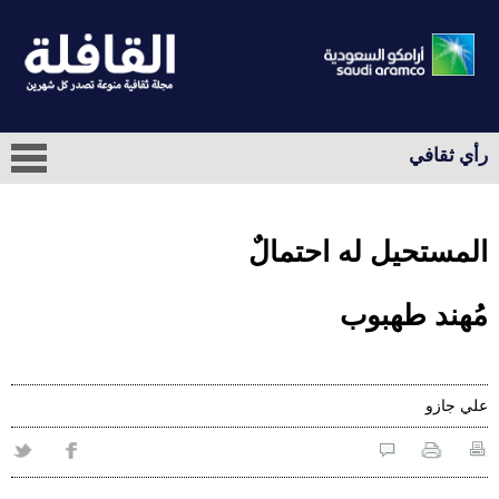
رأي ثقافي
المستحيل له احتمالٌ
مُهند طهبوب
علي‭ ‬جازو