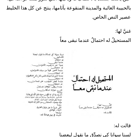
بالحبيبة الغائبة والمدينة المنقوعة بآثامها، ينتج عن كل هذا الخليط
عصير النص الخاص.
غنيَّ لها:
المستحيلُ له احتمالٌ عندما نبقى معاً
قالت له:
لسنا سوانا كي نصدِّق ما نقول لبعضنا