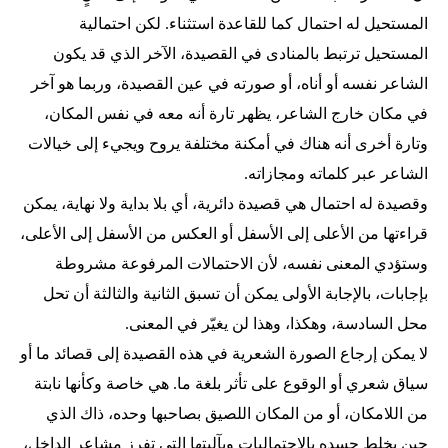
المستحيل له احتمال كما للقاعدة استثناء. لكن احتمالية
المستحيل ترتبط بالمنادى في القصيدة، الآخر الذي قد يكون
الشاعر نفسه أو أناه، أو صورته في عين القصيدة، وربما هو آخر
في مكان خارج الشاعر، يظهر تارة أنه معه في نفس المكان،
وتارة أخرى أنه هناك في أمكنة مختلفة يروح ويجيء إلى خيالات
الشاعر عبر كلماته ومجازاته.
وقصيدة له احتمال هي قصيدة دائرية، أي بلا بداية ولا نهاية، يمكن
قراءتها من الأعلى إلى الأسفل أو العكس من الأسفل إلى الأعلى،
وستؤدي المعنى نفسه، لأن الاحتمالات المرفوعة مشروطة
بإجابات، بالإجابة الأولى يمكن أن تسبق الثانية والثالثة أن تحل
محل السادسة، وهكذا، وهذا لن يغيّر في المعنى.
لا يمكن إرجاع الصورة الشعرية في هذه القصيدة إلى قصائد ما أو
سياق شعري أو الوقوع على تأثر بلغة ما. هي خاصة وكأنها نابتة
من اللامكان، أو من المكان اللصيق بصاحبها وحده، ذاك الذي
حين يخلط جسده بالاحتماليات وبآليتها التي تفرز مشاعر الداخل،