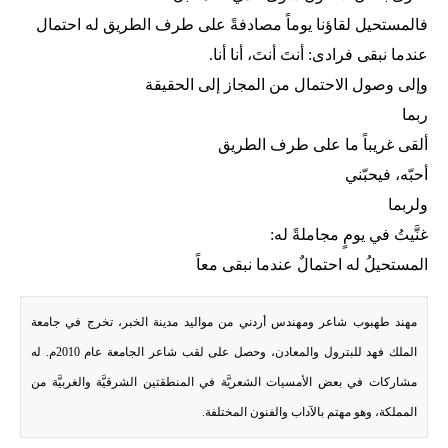
فالمستحيل لقاؤنا يوماً مصادفةً على طرف الطريق له احتمال
عندما نبقى فرادى: أنتَ أنتَ، أنا أنا.
وإلى وصول الاحتمال من المجاز إلى الحقيقة
ربما
ألقى غريباً ما على طرف الطريق
أحبّه، فيحبّني
ولربما
غنَّيتُ في يومٍ مجاملةً له:
المستحيلُ له احتمالٌ عندما نبقى معاً
مهند طهبوب شاعر ومهندس أردني من مواليد مدينة الخبر، تخرج في جامعة
الملك فهد للبترول والمعادن، وحصل على لقب شاعر الجامعة عام 2010م. له
مشاركات في بعض الأمسيات الشعريَّة في المنطقتين الشرقيَّة والغربيَّة من
المملكة، وهو مهتم بالآداب والفنون المختلفة.