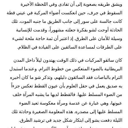
ويشق طريقه بصعوبة إلى أن تفادى وفي اللحظة الأخيرة
السقوط في جرف، حين انعكست أضواء المركبة في عيني قطة
كانت جالسة على سور إلى جانب الطريق ما جنبه الموت. تلك
الحادثة أوحت لشو بفكرة جعلته مشهوراً، وقدمت للإنسانية
وسيلة للأمان على الطرق. إذ اعتبر أن ثمة حاجة ملحة لشيء
على الطرقات لمساعدة السائقين على القيادة في الظلام.
كان سائقو المركبات في ذلك الوقت يهتدون ليلاً داخل المدن
البريطانية بالضوء المنعكس من خطوط الترام. وعندما استبدل
الترام بالباصات فقد السائقون دليلهم، وتذكر شو ما كان أخبره
به صديق يعمل في حقل العلوم بأن عيون القطط تعكس جزءاً
من الضوء المسلط عليها. فالقطط لديها ما يشبه المرآة خلف
عيونها، وهي عبارة عن عدسة ومرآة معكوسة تعيد الضوء
المسلط عليها إلى مصدره. هذه المعلومة الصغيرة وحادثة تلك
الليلة دفعت بشو إلى ابتكار شكل جديد في ترشيد الطرق.