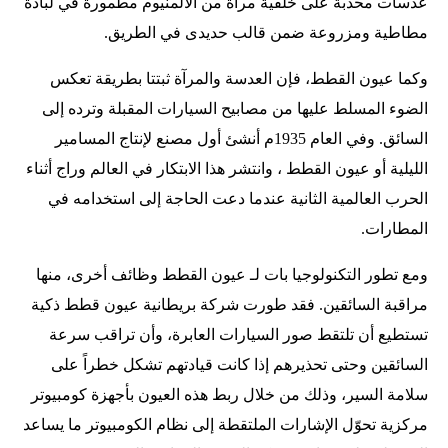
عدسات محدبة على خلفية مرآة من الألمنيوم مطمورة في لبادة
مطاطية ومزروعة ضمن قالب حديدى في الطريق.
وكما عيون القطط، فإن العدسة والمرآة ثبتتا بطريقة تعكس
الضوء المسلط عليها من مصابيح السيارات المقبلة وترده إلى
السائق. وفي العام 1935م أنشئ أول مصنع لإنتاج المسامير
الليلية أو عيون القطط ، وانتشر هذا الابتكار في العالم وراج أثناء
الحرب العالمية الثانية عندما دعت الحاجة إلى استخدامه في
المطارات.
ومع تطور التكنولوجيا بات لـ عيون القطط وظائف أخرى، منها
مراقبة السائقين. فقد طورت شركة بريطانية عيون قطط ذكية
تستطيع أن تلتقط صور السيارات العابرة، وأن تراقب سرعة
السائقين وحتى تحذيرهم إذا كانت قيادتهم تشكل خطراً على
سلامة السير، وذلك من خلال ربط هذه العيون بأجهزة كومبيوتر
مركزية تحوّل الإشارات الملتقطة إلى نظام الكومبيوتر ما يساعد