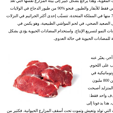
لمعوية، وهذا يرجع بشكل كبير إلى بيئة المزارع نفسها التي تُعد
حاضنة للبكتيريا والفيروسات، وليس فقط للأبقار والطيور. فنحو %90 من طيور الدجاج في الولايات
المتحدة الأمريكية وما بين 50 و%75 منها في المملكة المتحدة، تتسبَّب إحدى أكثر الجراثيم في النزلات
ى الصعيد الصحي، في لحم المواشي الطبيعية، وهو يكمن في
ت النمو لتسريع الإنتاج. واستخدام المضادات الحيوية يؤدي بشكل
ة للمضادات الحيوية في حالة العدوى.
خر، يعبّر عنه
ب على اللحوم.
توماتيكية في
المملكة المتحدة وحدها إلى أكثر من 800 مليون
المتزايد أصبحت
هدف واحد فقط:
 هذا يدعونا إلى
ت التي تولد وتعيش وتموت تحت أسقف المزارع الحيوانية. فكثير من