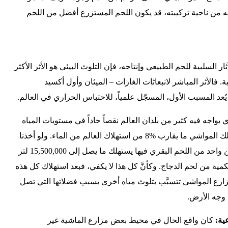
ه من ناحية تركيبته، قد يكون اللحم المستزرع أفضل من اللحم
الآثار السلبية للحم الطبيعي وإنتاجه، فإن التلوث البيئي هو الأثر الأكثر
 فالأثر المباشر لانبعاثات الغازات – الميثان وأول أكسيد
ُعد المسبب الأول، المسجّل علمياً، للاحتباس الحراري في العالم.
يواجه فيه كثير من بلدان العالم نقصاً حاداً في مستويات المياه
الصالحة للاستخدام البشري، تستهلك المواشي ما يقارب %8 من استهلاك العالم من الماء. ولو أخذنا
البرازيل كمثال، لوجدنا أن إنتاج طن واحد من اللحم البقري فيها يستهلك ما يصل إلى 15,500,000 لتر
3,918 لتر لنفس الكمية من لحم الدجاج. وكأنَّ كل هذا لا يكفي، فبعد استهلاك كل هذه
 مزارع المواشي تتسبَّب بتلوث مياه أخرى بسبب فضلاتها التي تصل
ية:
كان واقع الحال في محيط بعض مزارع الماشية غير