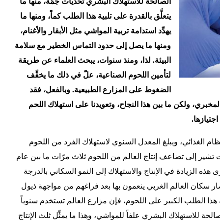
الصالحة للاستهلاك البشري تحديات جمَّة، منها ما
يتعلَّق بالقدرة على تلبية هذا الطلب كماً، ومنها ما
يهدِّد استدامة تربية المواشي مثل الأبقار والأغنام،
ومنها ما يصل إلى حدود التماس الخطير مع سلامة
البيئة. لذا، ومنذ سنوات، يبحث العلماء عن طريقة
لتأمين اللحوم الصناعية، علّ في ذلك ما يخفِّف
الضغوط على المزارع الطبيعية. وبالفعل، فقد
بري، ولكن ما بين هذا النجاح، وتعويدنا على استهلاك اللحم
جتيازها.
نظام الغذائي، ويبلغ المعدل السنوي لاستهلاك الفرد من اللحوم
 البيانات تشير إلى تضاعف إنتاج العالم من اللحوم ثلاث مرّات ما بين عام
ام الجاري 2016م. وتُعزى هذه الزيادة في الإنتاج والاستهلاك إلى النمو السكاني بالدرجة
صار سكان العالم الغربي ينعمون بها بعد فراغهم من مواجهة ذيول
ية هذا الطلب الكبير على اللحوم، فإن مزارع العالم تستخدم سنوياً
الصالحة للاستهلاك البشري علفاً للمواشي، وهذا ما يمثِّل ثلث الإنتاج