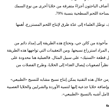
ا أضاف الباحثون أجزاءً متفرقة من خلايا أخرى من نوع السمك
ساحة اللحم السطحية بنسبة %79.
، توصَّل العلماء إلى عدّة طرق لإنتاج اللحم المستزرع، أهمها
 مأخوذة من كائن حي، وتحتاج هذه الطريقة إلى إمداد دائم من
لمراد استزراع نسيجها. ومن التعقيدات التي تواجهها هذه الطريقة
 قطعة «الستيك» على سبيل المثال. فالعملية هنا محدودة على
 نظراً لصعوبات إيصال الغذاء إلى الخلايا، وطرح الفضلات من
ومن خلال هذه التقنية يمكن إنتاج نسيج مشابه للنسيج «الطبيعي»
افة خلايا جذعية إليها لتنمية الأوردة والشرايين والخلايا العصبية
امل أشبه بالنسيج «الطبيعي».
ة