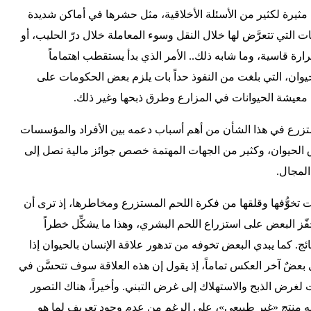
 مثيرة لكثير من الأسئلة الأخلاقية، مثل حشرها في أماكن شديدة
التي تتعرَّض لها خلال النقل وسوء المعاملة خلال درّ الحليب، أو
رة قاسية، وما شابه ذلك.. الأمر الذي بدأ يستقطب اهتماماً
يوان، التي بلغت من النفوذ حداً بات يلزم بعض الحكومات على
وف معيشة الحيوانات في المزارع وطرق ذبحها وغير ذلك.
مستزرع في هذا الشأن من أهم أسباب دعمه بين الأفراد والمؤسسات
الحيوان، وكثير من الجهات المهتمة خصص جوائز مالية تصل إلى
المجال.
تخوُّفها وقلقها من فكرة اللحم المستزرع ومخاطرها، إذ ترى أن
ّز البعض على استزراع اللحم البشري، وهذا ما يشكِّل خطراً
ئج. كما يبدي البعض تخوفه من تدهور علاقة الإنسان بالحيوان إذا
بعضٌ آخر العكس تماماً، إذ يقول إن هذه العلاقة سوف تتحسَّن في
 لغرض الذبح والاستهلاك إلى غرض التبني. وأخيراً، هناك التصور
ه منتج «غير طبيعي»، على الرغم من عدم وجود تعريف لما هو