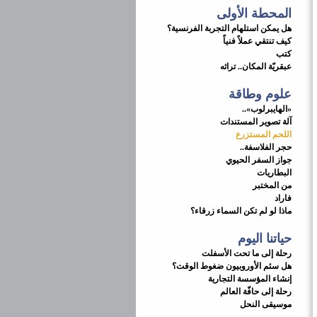
المحطة الأولى
هل يمكن استلهام التجربة الفرنسية؟
كيف تنتقي عملاً فنياً
كتب
عبقريّة المكان.. تراثه
علوم وطاقة
«الهايبرلوب»..
آلة تصوير المستندات
اللحم المستزرع
حجر الفلاسفة..
جواز السفر الحيوي
البطاريات
من المختبر
فاراد
ماذا لو لم تكن السماء زرقاء؟
حياتنا اليوم
رحلة إلى ما تحت الأسفلت
هل سئم الأوروبيون ضغوط الوقت؟
إنشاء المؤسسة التجارية
رحلة إلى حافّة العالم
موسيقى النحل