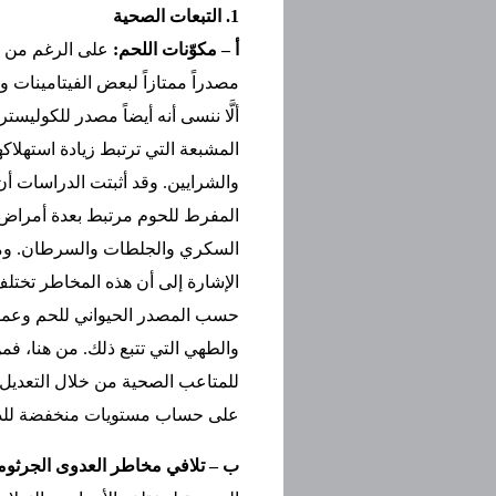
1. التبعات الصحية
أ – مكوّنات اللحم:
على الرغم من أن
مصدراً ممتازاً لبعض الفيتامينات وا
ألَّا ننسى أنه أيضاً مصدر للكوليست
المشبعة التي ترتبط زيادة استهلاك
والشرايين. وقد أثبتت الدراسات أن
المفرط للحوم مرتبط بعدة أمراض
السكري والجلطات والسرطان. وم
الإشارة إلى أن هذه المخاطر تختل
حسب المصدر الحيواني للحم وعملي
والطهي التي تتبع ذلك. من هنا، فم
على حساب مستويات منخفضة للدهو
ب – تلافي مخاطر العدوى الجرثوم