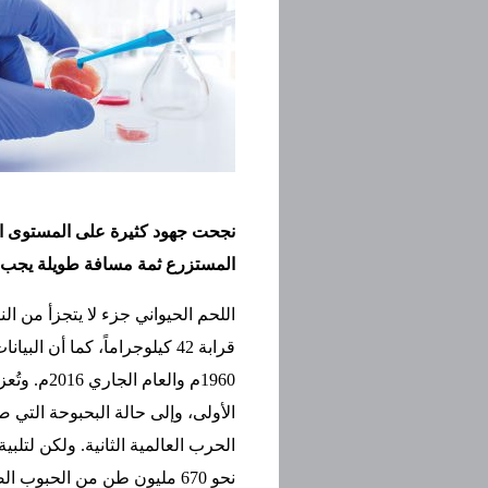
نجحت جهود كثيرة على المستوى المخ
المستزرع ثمة مسافة طويلة يجب ا
اللحم الحيواني جزء لا يتجزأ من ال
قرابة 42 كيلوجراماً، كما أن
1960م والع
الأولى، وإلى حالة البحبوحة التي 
الحرب العالمية الثانية. ولكن لتلب
نحو 670 مليون طن من الحبوب 