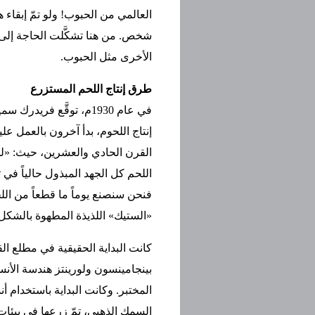
شخص. من هنا تشكَّلت الحاجة إلى طر
الأخرى مثل الحبوب.
طرق إنتاج اللحم المستزرع
في عام 1930م، توقَّع فر
إنتاج اللحوم، بدأ آخرون بالعمل علي
القرن الحادي والعشرين، حيث: «ل
اللحم كل الجهد المبذول حالياً في ت
فنحن سنصنع يوماً ما قطعاً من ال
«الستيك» اللذيذة المطهوة بالشكل
كانت البداية الحقيقية في مطلع ال
بينجامينسون ولورينتز هندسة الأن
المختبر. وكانت البداية باستخدا
السمك الذهبي، تمّ زرعها في بيئات