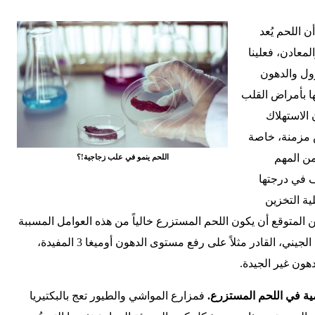
 اللحم يُعد
لمعادن، فعلينا
رول والدهون
ها بأمراض القلب
 الاستهلاك
 مزمنة، خاصة
ن المهم
اللحم ينمو في علب زجاجية!؟
ف في درجتها
ة التخزين
ن المتوقع أن يكون اللحم المستزرع خالياً من هذه العوامل المسببة
للمتاعب الصحية من خلال التعديل الجيني، القادر مثلاً على رفع مستوى الدهون أوميغا 3 المفيدة،
ن غير الجيدة.
ية في اللحم المستزرع.
فمزارع المواشي والطيور تعج بالبكتيريا