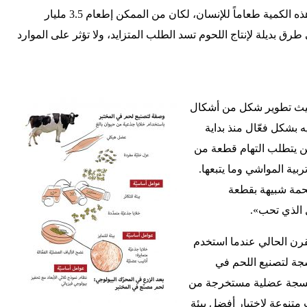
العالمي من الحبوب! ولو تمّ إبقاء هذه الكمية طعاماً للإنسان، لكان من الممكن إطعام 3.5 مليار
ق بديلة لإنتاج اللحوم تسد الطلب المتزايد، ولا تؤثر على الموارد
يدرك سميث تطوير شكل من أشكال
ه بشكل فعّال منذ بداية
ن يتطلب التهام قطعة من
ربية المواشي وما يتبعها.
لحمة شبيهة بقطعة
 الذي تحب».
قرن الحالي عندما استخدم
سجة لتصنيع اللحم في
م أنسجة عضلية مستخرجة من
 متنوعة لاختبار أفضل بيئة