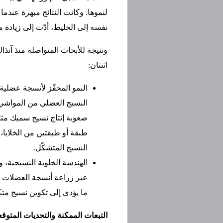
لنموها. وكانت النتائج مبهرة عندم
نفسه إلى الخليط، أدّت إلى زيادة م
ونتيجة للأبحاث المتواصلة منذ آنذاك
اثنتان:
النمو المحفّز لأنسجة عضلية
النسيج العضلي من المواشي ا
صعوبة إنتاج نسيج سميك مثل
طبقة أو طبقتين من الخلايا،
النسيج المتشكّل.
الهندسة الخلوية النسيجية، 
عبر زراعة أنسجة العضلات وإض
ما يؤدي إلى تكوين نسيج متك
التبعات الممكنة والتحديات المتوقع