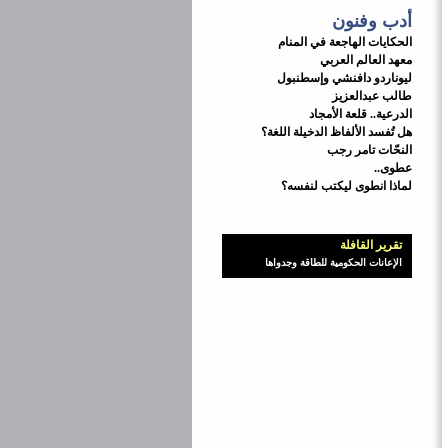
أدب وفنون
الحكايات الهاجعة في المنام
معهد العالم العربي
ليوناردو دافنشي وإسطنبول
طالب عبدالعزيز
الدرعية.. قلعة الأمجاد
هل تُفسد الألفاظ الدخيلة اللغة؟
النحّات تامر رجب
عطوى..
لماذا انطوى ليكتب لنفسه؟
تقرير القافلة
الإعانات الحكومية للطاقة وجدواها