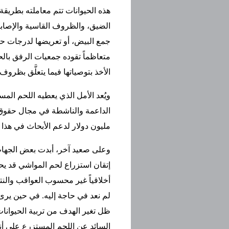
هذه الحيوانات تتم معاملته بطريقة
الضيق، والظروف القاسية والإصابات 
جمع البيض، أو تعريضها لدرجات حرا
متعاظماً تقوده جمعيات الرفق بالح
الأخذ بتوصياتها فيما يتعلَّق بظر
ويُعد الأمل الذي يعطيه اللحم ال
الداعمة والناشطة في مجال حقوق 
مليون دولار لدعم الأبحاث في هذا 
وعلى صعيد آخر، أبدت بعض الجهات 
إتقان استزراع لحم المواشي قد يحف
أخلاقياً غير محسوب العواقب والنتا
لم نعد في حاجة إليه. في حين يرى 
ظل تغير الهدف من تربية الحيوانات
السائد عن اللحم المستزرع على أن