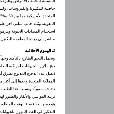
المسببة لمختلف الأمراض والنزلات ا
المعوية. وثمة جانب سلبي آخر عل
استخدام المضادات الحيوية وهرمونا
مباشر إلى زيادة المقاومة البكتيري
2. الهموم الأخلاقية
ويحمل اللحم الطازج بالتأكيد وجهاً آ
ذبح ملايين الحيوانات لمواكبة الطل
(يصل عدد الدجاج المذبوح بطرق أو
دجاجة سنوياً). وبسبب هذا الطلب 
تربية المواشي والأبقار والطيور ل
هو ذبحها بعد قضاء الوقت المطلوب.
التفكير في العدد المهول للحيوانا