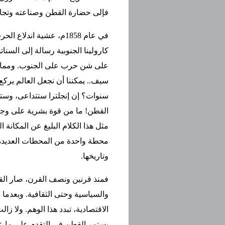
فإلى حضارة القطن وصناعته وتجار
في عام 1858م، عشية اند
كارولينا الجنوبية رسالة إلى السن
على شن حرب على الجنوب. ومما ج
سيف.. يمكننا أن نجعل العالم يركع
سنوات؟ إن إنجلترا ستتداعى، وستج
القطن! ما من قوة بشرية على وجه
مثل هذا الكلام البليغ عن المكانة 
محطة واحدة من المحطات العديدة الت
وتاريخها.
فمنذ قرنين ونصف القرن، صار القطن
والسياسية وحتى الثقافية. وبعدما 
الاقتصادية، تبدد هذا الوهم. ولا زال
يستمر القطن في التقدم على ما عد