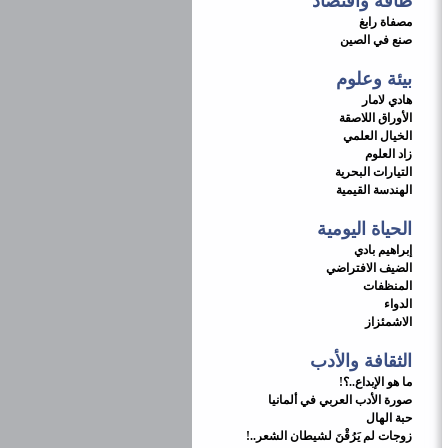
طاقة واقتصاد
مصفاة رابغ
صنع في الصين
بيئة وعلوم
هادي لامار
الأوراق اللاصقة
الخيال العلمي
زاد العلوم
التيارات البحرية
الهندسة القيمية
الحياة اليومية
إبراهيم بادي
الضيف الافتراضي
المنظفات
الدواء
الاشمئزاز
الثقافة والأدب
ما هو الإبداع..؟!
صورة الأدب العربي في ألمانيا
حبة الهال
زوجات لم يَرُقْنَ لشيطان الشعر..!