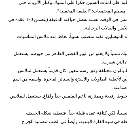
بة. ظل لمئات السنين حكراً على الملوك وكبار الأثرياء، حتى
معظم المجتمعات: “الطبقة المخملية”.
– البركال: قطن سميك وناعم الملمس في الوقت نفسه بفضل حياكته الدقيقة (يتضمن 180 عقدة في
ابس والبذلات الرجالية.
ه الموسلين، لكنه متصلب نسبياً، تخاط منه ملابس المناسبات
ك نسبياً ولا يخلو من الوبر القصير الظاهر من خيوطه. يستعمل
ن التي شيرت.
ألوان مختلفة وفق رسم معين. كان قديماً يستعمل لملابس
ص لأغطية الطاولات والأسرّة والستائر الفاخرة، واسمه من اسم
صناعته.
وط رفيعة وممتازة، ناعم الملمس جداً ولمّاع. يستعمل للملابس
ياً، لكن كثافة عقده قليلة جداً، فتعطيه شكله الخفيف
 في شبه القارة الهندية، وأيضاً في الطب لتضميد الجراح.