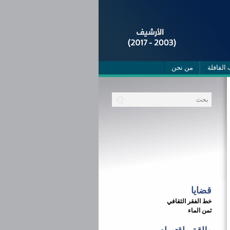
 القافلة
من نحن
قضايا
خط الفقر الثقافي
ثمن الماء