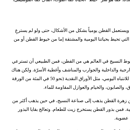
ويستعمل القطن يومياً بشكل من الأشكال، حتى ولو لم يسترعِ
 التي تحيط بحياتنا اليومية والمشتقة إما من خيوط القطن أو من
ي المئة من خيوط النسيج في العالم هي من القطن، فمن الطبيعي أن تسترعي
خارجية والداخلية والجوارب والمناشف وأغطية الأسرّة. ولكن هناك
مشتقات من نبتة القطن أقل إثارة للانتباه اليومي، مثل الأوراق النقدية (نحو 50 في المئة من الورقة
 والصابون، والخيام والعوازل المقاومة للماء.
حو 30 في المئة من زهرة القطن يذهب إلى صناعة النسيج، في حين يذهب أكثر من
ائية. فمن بذور القطن يستخرج زيت للطعام. وتعالج بقايا البذور
ة عضوية.