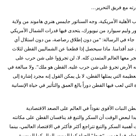
ته مع فريق التحرير…
لاع الحرب الأهلية الأمريكية، وجه السناتور جايمس هنري هاموند من ولاية
اتور وليم سيوارد من نيويورك، يتحدى فيها قدرات الشمال الأمريكي
اء في الرسالة: “من دون إطلاق رصاصة، من دون استلال أي
 عند أقدامنا. ماذا سيحصل إذا قطعنا عن الشماليين القطن لثلاث
ر معها العالم المتمدن كله. لا، لن تجرؤوا على شن حرب على
 الأرض تجرؤ على شن حرب عليه. القطن هو ملك”. ولا مبالغة في
العظيمة التي يمثلها القطن، لا بل يمكن القول إنه مجرد إشارة إلى
ي لعب فيها القطن دوراً بالغ العمق والتأثير في حياة الإنسانية
 النبات الأقوى نفوذاً في العالم على الصعد الاقتصادية
بدا لبعض الوقت أن السكر والتبغ قد ينافسان القطن على مكانته
ت أهمية السكر والتبغ تتراجع أكثر فأكثر في الاقتصاد العالمي، بينما
اه. فما هو سر “خيط” الحياة كما الموت، المال كما الموسيقى،