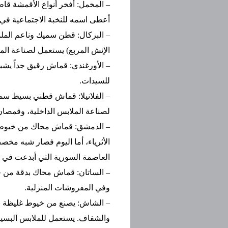
– المخمل: أفخر أنواع الأقمشة قاط
أعطى اسمه للنخبة الاجتماعية في 
الإنش المربع) يستعمل لصناعة المل
– الأورغندي: قماش رقيق جداً يشب
للسيدات.
– الفلانيلا: قماش قطني بسيط سمي
لصناعة الملابس الداخلية، وقمصا
– الدمشق: قماش محاك من خيوط ب
الأثرياء، أما اليوم فصار شبه مخص
العاصمة السورية التي أبدعت في 
– الساتان: قماش محاك بدقة من خي
وفي المفروشات المنزلية.
– الشاش: يصنع من خيوط غليظة نسب
والشفاف. يستعمل للملابس البسيطة