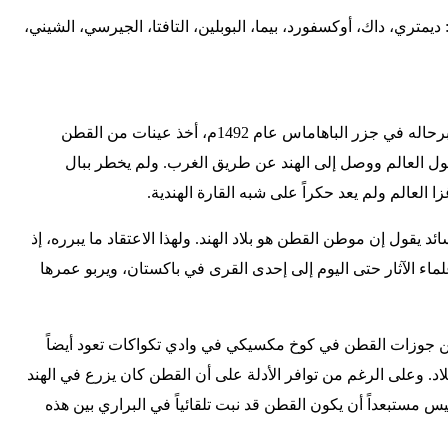
 ديمتري، داك، أوكسفورد، بيما، البوبلين، التافتا، الجيرسي، الشيني،
عندما حطّ كريستوفر كولومبوس برحاله في جزر الباهاماس عام 1492م، أخذ عينات من القطن
حول العالم ووصل إلى الهند عن طريق الغرب. ولم يخطر ببال
 العالم ولم يعد حكراً على شبه القارة الهندية.
د يقول إن موطن القطن هو بلاد الهند. ولهذا الاعتقاد ما يبرره، إذ
ماء الآثار حتى اليوم إلى إحدى القرى في باكستان، ويربو عمرها
 جوزات القطن في كوخ مكسيكي في وادي تكواكات تعود أيضاً
د. وعلى الرغم من توافر الأدلة على أن القطن كان يزرع في الهند
مستبعداً أن يكون القطن قد نبت تلقائياً في البراري بين هذه