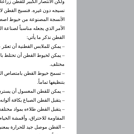
ولكن الانتصار الكبير للقطن زراعة
نسيجه دون غيره. فنسيج القطن لا 
الأنسجة المصنوعة من خيوط اصطن
الأمر الذي يجعله مناسباً لصناعة 
القطن نذكر ما يأتي:
– يمكن للملابس القطنية أن تعمّر طويل
– يمكن لخيوط القطن أن تختلط بال
مختلف.
– تسمح خيوط القطن بامتصاص الما
بتنظيفها تماماً.
– يمكن للقطن المغسول أن يسترد شك
– يتقبل القطن الصباغ بكافة ألوانه.
– يتقبل القطن طلاءه بمواد مختلفة
المقاومة للاحتراق، وأقمشة الخيام
– القطن موصل جيد للحرارة بمعنى أن