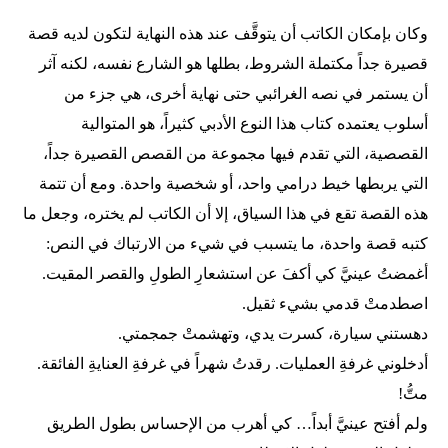
وكان بإمكان الكاتب أن يتوقَّف عند هذه النهاية لتكون لديه قصة
قصيرة جداً مكتملة الشروط، بطلها هو الشارع نفسه، لكنه آثر
أن يستمر في نصه الغرائبي حتى نهاية أخرى، هي جزء من
أسلوب يعتمده كتاب هذا النوع الأدبي كثيراً، هو المتوالية
القصصية، التي تقدم فيها مجموعة من القصص القصيرة جداً،
التي يربطها خيط درامي واحد، أو شخصية واحدة. ومع أن تتمة
هذه القصة تقع في هذا السياق، إلا أن الكاتب لم يختره، وجعل ما
كتبه قصة واحدة، ما يتسبب في شيء من الارتباك في النص:
أغمضتُ عينيَّ كي أكفَ عن استشعارِ الطولِ والقصر المقيت.
اصطدمتْ قدمي بشيء ثقيل.
دهستني سيارة، كسرت يدي، وتهشمتْ جمجمتي.
أدخلوني غرفةِ العمليات. رقدتُ شهراً في غرفةِ العنايةِ الفائقة.
متُّ!
ولم أفتح عينيَّ أبداً… كي أهرب من الإحساس بطول الطريق