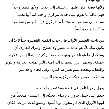
ولأنها قصة، فإن عليها أن تستند إلى حدث، ولأنها قصيرة جداً،
فهي غالباً ما تقوم على حدث مركزي واحد، كما أنها يجب أن
تستند إلى شخصيات، وغالباً ما لا يكون فيها أكثر من شخصية
مركزية واحدة أيضاً.
من ناحية العنصر الأول، فإن حدث القصة القصيرة جداً لا بدَّ أن
يكون مكتملاً. هو عادة ما يشير ولا يصرّح، ويترك للقارئ أن
يستكمل ما هو ناقص. وهو حدث متنام كثيف، ينطلق من فكرة
عميقة، ويحمل أبرز السمات الدرامية، التي تمنحه الحركة والتوتر
والفعل، وتجعله ينمو بسرعة كبيرة، وفي اتجاه واحد غير
متشعّب، ضمن حبكة مركزية نحو النهاية.
يقول زكريا تامر في قصة «مختصر ما حدث»:
حكم على خليل حاوي بالإعدام، فحدَّق إلى السماء متعجباً من
لونها الأزرق الذي لم يتحول لونا أسود، وشنق ثلاث مرات، فكان