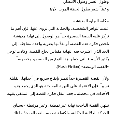
وطول العمر وطول الانتظار،
وعبثاً أشعر بطولِ لحظةِ الموت الآن!
مكانة النهاية المدهشة
عندما تتوافر الشخصية، والحكاية التي تروى عنها، فإن أهم ما
تركز عليه القصة القصيرة جداً هو الوصول إلى نهاية مدهشة
تلخص فكرة هذه القصة، أو تقدِّمها بضربة واحدة مفاجئة، إلى
الحد الذي اعتبرت فيه النهاية مقياس نجاح للقصة، وكادت توحي
بكثير الأسماء التي حملها هذا النوع من القصص، وخصوصاً
«القصة الومضة» (Flash Fiction).
ولأن القصة القصيرة جداً تتميز بإيقاع سريع في أحداثها، القليلة
نسبياً، فإن الاعتماد على النهاية المفاجئة هو الذي يجمع هذه
الأحداث في محصلة ناجعة، تنقل فكرة القصة إلى المتلقي بقوة.
تنتهي القصة الناجحة نهاية غير نمطية، وغير مرتبطة «بسياق
الحركة الدلالية للحكاية، ولكنها تنتهي بما يلغي إلى حدّ ما تلك