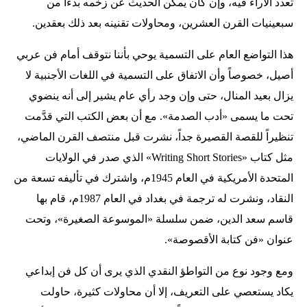
تعدد الآراء فيه، وإن كان يمكن الحديث عن زخمه بدءاً من
سبعينيات القرن العشرين، ومحاولات تقنينه بعد ذلك بعقدين.
هذا التواضع العام على التسمية يوحي بأننا نتوقف أمام فن عربي
أصيل، خصوصاً وأن الاتفاق على التسمية في اللغات الأجنبية لا
يزال بعيد المنال، حتى وإن وجد رأي عام يشير إلى أنه ينضوي
تحت ما يسمى «أدب الصدمة». مع أن بعض الكتب التي قدَّمت
تنظيراً للقصة القصيرة جداً، نشرت قبل منتصف القرن الماضي،
مثل كتاب «Writing Short Stories» الذي صدر في الولايات
المتحدة الأمريكية في العام 1945م، واشترك في تأليفه تسعة من
النقاد، ونشرت له ترجمة في بغداد في العام 1987م، قام بها
قاسم سعد الدين، ضمن سلسلة «الموسوعة الصغيرة»، وتحت
عنوان «فن كتابة الأقصوصة».
ومع وجود نوع من التواطؤ النقدي الذي يرى أن كل فن إبداعي
يكاد يستعصي على التعريف، إلا أن محاولات كثيرة، حاولت