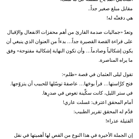
مقابل مبلغ صغير جداً..
هي دفعتْه له!
وتعدّ «جماليات صدمة القارئ من أهم محفزات الانفعال والإقبال
على قراءة القصة القصيرة جداً… بدءاً من العنوان الذي ينبغي أن
يكون إشكالياً وصادماً… وأن تكون النهاية إشكالية مفتوحة» وفق
ما يراه المناصرة.
تقول ليلى العثمان في قصة «ظلم»:
فتح كرَّاستها… قرأ بوحَها… عاصفةَ توسّلها للحبيب أن يتزوّجها.
في ستر الليل، كانت سكِّينة تغوص في صدرِها.
أمام المحقق اعترف: غسلت عاري!
قدَّم له المحقق تقرير الطبيب:
القتيلة عذراء!
إن الجملة الأخيرة في هذا النوع من القص لها أهميتها في نقل