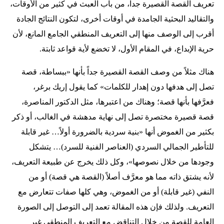
تعريف القصة القصيرة جداً، من باب العبث في كثير من الأوقات،
والتقاليد البحثية الجامدة في أوقات أخرى، لتكون النتائج الجادة
أقرب إلى الوصف منها إلى التعريف المنطقي الجامع المانع، لأن
حرية الإبداع، في المقام الأول، لا تخضع لأية قواعد ثابتة.
هناك مثلاً من وصف القصة القصيرة جداً بأنها «ببساطة، قصة
تصل إلى هدفها دون إهدار للكلمات» كما يقول إريك برغر،
فعرَّفها بأنها قصة؛ وهناك من اعتبرها، مثل الدكتور المناصرة،
قصة قصيرة مختصرة تصل إلى نهاية مدهشة في الغالب، أو ذكر
بكثير من الغموض أنها «بنية سردية بالضرورة أولاً… غير قابلة
للتأطير الجمالي السردي (العناصر الفنية للسرد)… يتشكل
وجودها من خلال نصوصها»، وكل ذلك يخرج عن طبيعة التعريف،
لأنه يشتق ذاته مما هو معرَّف أصلاً (القصة هي قصة) أو من
النفي (غير قابلة) أو من الغموض، وهي كلها صفات تتعارض مع
التعريف. ولذلك فإن هذه المقالة تعمد إلى التوصل إلى الصورة
العامة للقصة من خلال التناقض مع التعريف المنطقي غير