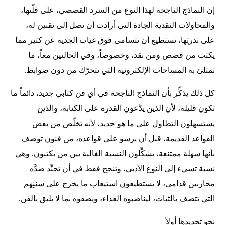
إن النماذج الناجحة لهذا النوع من السرد القصصي، على قلّتها،
والمحاولات النقدية الجادة التي أرادت أن تصل إلى تقنين له،
على ندرتِها، تستطيع أن تتسامى فوق غياب الجدية عن كثير مما
يكتب من قصص ومن نقد، وخصوصاً، وفي الحالتين معاً، ما
تمتلئ به المساحات الإلكترونية التي تتحرّك من دون ضوابط.
كل ذلك يذكِّر بأن النماذج الناجحة في أي فن كتابي جديد، دائماً ما
تكون قليلة، لأن الذين يدَّعون القدرة على الكتابة، والذين
يستسهلون التطاول على ما هو جديد، لأنه تخلّص من بعض
القواعد القديمة، قبل أن يرسو على قواعده، من فنون توصف
بأنها سهلة ممتنعة، يشكِّلون النسبة الغالبة بين من يكتبون. وهي
نسبة تسيء إلى النوع الأدبي، وتنجح فقط في أن تجنِّد ضدَّه
محاربين قدامى، لا يستطيعون استيعاب ما يخرج على سننِهم
التي تتصف بالثبات، ليناصبوه العداء، ويصفوه بما لا يليق بالفن.
نحو تحديدها أولاً