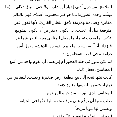
الملامح، من دون أدنى إخبار أو إشارة، ولا حتى سياق دلالي… (ما
يهشّم وحدة الصورة) بما هو غير محسوب أصلاً»، فهي بالتالي
مغايرة وصادمة ومربكة لأفق انتظار القارئ، لأنها تكون غير
متوقعة قبل أن تحدث، بل يكون الافتراض أن يكون المتوقع
عكس ما يحدث تماماً، ما يجعل المتلقي بعيد النظر فيما قرأ،
فيزداد تأثراً به، بسبب ما يثيره لديه من الدهشة. يقول أمين
دراوشة في قصة «محامون»:
لم يكن يدور في خلد العجوز أم إبراهيم، أن يقوم واحد من ألمع
المحامين، بفعل ذلك.
كانت نيتها تتجه إلى بيع قطعة أرض صغيرة وحسب، لتعتاش من
ثمنها، وتضمن لنفسها جنازة لائقة.
المحامي الذي تثق به منذ حياة المرحوم،
طلب منها أن توقِّع على ورقة تحفظ لها حقَّها في الحياة،
وتضمن لها موتاً مريحاً.
المحامي الفذّ باعَ لنفسه كلّ ما تملك،