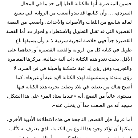
حسين المناصرة، أنها «الكتابة العليا إلى حد ما في المجال
السردي، … وأن كتابتها قد تبدو أصعب من الرواية التي تتسع
لعالم شاسع من اللغات والأصوات والأحداث، وأصعب من القصة
القصيرة التي قد تقبل التطويل والاستطراد والحوارات. أما القصة
القصيرة جداً فهي خلاصة لتجربة سردية لا بد وأن يسبقها باع
طويل في كتابة كل من الرواية والقصة القصيرة أو إحداهما على
الأقل، بحيث تغدو هذه الكتابة ذات آلية جمالية، مركزها المغامرة
والتجريب وفق رؤى إبداعية متمكنة وأصيلة في فن السرد، لا
رؤى مبتدئة ومستسهلة لهذه الكتابة الإبداعية أو غيرها»، كما
أصبح هناك من يعتقد، في بلاد وصلت تجربة هذه الكتابة فيها
مستوى عالياً من النضج، أنه «عندما يعتاد المرء على هذا الشكل،
سيجد أنه من الصعب جداً أن يتخلى عنه».
أما عربياً، فإن القصص الناجحة في هذه الانطلاقة الأدبية الأخرى،
يمكنها أن تؤكد وجود هذا النوع من الكتابة، الذي يعترف به كتَّاب
قصة بارزون، ويمارسونه بنجاح كبير، من أمثال محمود شقير