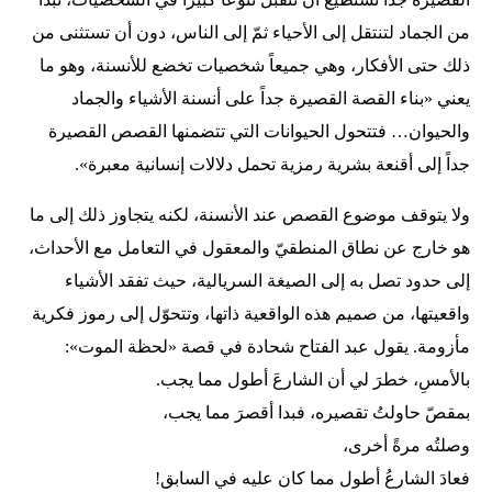
من الجماد لتنتقل إلى الأحياء ثمّ إلى الناس، دون أن تستثنى من
ذلك حتى الأفكار، وهي جميعاً شخصيات تخضع للأنسنة، وهو ما
يعني «بناء القصة القصيرة جداً على أنسنة الأشياء والجماد
والحيوان… فتتحول الحيوانات التي تتضمنها القصص القصيرة
جداً إلى أقنعة بشرية رمزية تحمل دلالات إنسانية معبرة».
ولا يتوقف موضوع القصص عند الأنسنة، لكنه يتجاوز ذلك إلى ما
هو خارج عن نطاق المنطقيّ والمعقول في التعامل مع الأحداث،
إلى حدود تصل به إلى الصيغة السريالية، حيث تفقد الأشياء
واقعيتها، من صميم هذه الواقعية ذاتها، وتتحوّل إلى رموز فكرية
مأزومة. يقول عبد الفتاح شحادة في قصة «لحظة الموت»:
بالأمسِ، خطرَ لي أن الشارعَ أطول مما يجب.
بمقصّ حاولتُ تقصيره، فبدا أقصرَ مما يجب،
وصلتُه مرةً أخرى،
فعادَ الشارعُ أطول مما كان عليه في السابق!