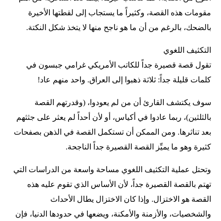
مقومات هذه القصة، وكثيراً ما يستجاب إلى لقطتها الأخيرة
بالضحك، بالرغم من أن ما هو ناجح منها لا يتخذ شكل النكتة.
التكثيف اللغوي
تقول قصة قصيرة جداً للكاتب الأمريكي غرامي جبسون في
كلمات قليلة جداً: ثلاثة ذهبوا إلى العراق. واحد منهم عاد!
سوف يكتشف القارئ أن من لم يعودوا، (وقدرتهم القصة
بالثلثين)، ربما عادوا في أكياس، أو لأن أحداً لم يعثر على جثثهم
بعد تناثرها. ومن الممكن أن تستكمل القصة في الذهن بصفحات
كثيرة وهو ما يميِّز القصة القصيرة جداً الناجحة.
وتحتل عملية التكثيف اللغوي مساحة واسعة من الدراسات التي
تهتم بالقصة القصيرة جداً، لأن الأساس الذي تقوم عليه هذه
القصة هو الاختزال. وإذا كان الاختزال يطال الأحداث
والشخصيات، والأزمنة والأمكنة، ويضعها في حدودها الدنيا، فإن