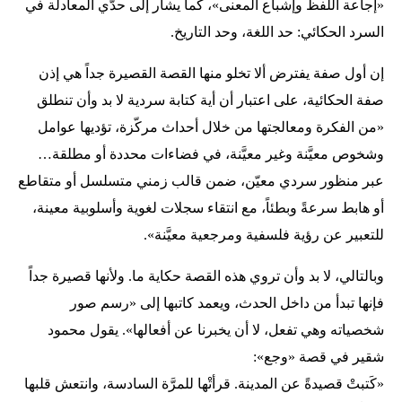
«إجاعة اللفظ وإشباع المعنى»، كما يشار إلى حدّي المعادلة في
السرد الحكائي: حد اللغة، وحد التاريخ.
إن أول صفة يفترض ألا تخلو منها القصة القصيرة جداً هي إذن
صفة الحكائية، على اعتبار أن أية كتابة سردية لا بد وأن تنطلق
«من الفكرة ومعالجتها من خلال أحداث مركّزة، تؤديها عوامل
وشخوص معيَّنة وغير معيَّنة، في فضاءات محددة أو مطلقة…
عبر منظور سردي معيّن، ضمن قالب زمني متسلسل أو متقاطع
أو هابط سرعةً وبطئاً، مع انتقاء سجلات لغوية وأسلوبية معينة،
للتعبير عن رؤية فلسفية ومرجعية معيَّنة».
وبالتالي، لا بد وأن تروي هذه القصة حكاية ما. ولأنها قصيرة جداً
فإنها تبدأ من داخل الحدث، ويعمد كاتبها إلى «رسم صور
شخصياته وهي تفعل، لا أن يخبرنا عن أفعالها». يقول محمود
شقير في قصة «وجع»:
«كَتبتْ قصيدةً عن المدينة. قرأتْها للمرَّة السادسة، وانتعش قلبها