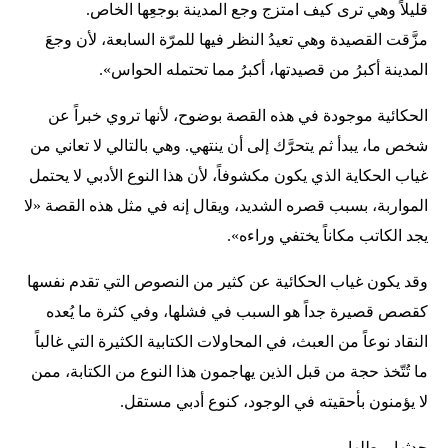
قليلاً وهي ترى كيف امتزج وجع المدينة بوجعِها الخاص.
مزَّقت القصيدة وهي تعيدُ النظر فيها للمرّة السابعة، لأن وجعَ
المدينة أكبرُ من قصيدتها، أكبرُ مما تحتمله الحواس».
الحكائية موجودة في هذه القصة بوضوح، لأنها تروي خبراً عن
شخص ما، يبدأ ثم يتحرَّك إلى أن ينتهي. وهي بالتالي لا تعاني من
غياب الحكاية الذي يكون مكشوفاً، لأن هذا النوع الأدبي لا يحتمل
المواربة، بسبب قصره الشديد، ويقال إنه في مثل هذه القصة «لا
يجد الكاتب مكاناً يختفي وراءه».
وقد يكون غياب الحكائية عن كثير من النصوص التي تقدم نفسها
كقصص قصيرة جداً هو السبب في فشلها، وفي كثرة ما يُعده
النقاد نوعاً من العبث، في المحاولات الكتابية الكثيرة التي غالباً
ما تُتّخذ حجة من قبل الذين يهاجمون هذا النوع من الكتابة، ممن
لا يؤمنون بأحقيته في الوجود، كنوع أدبي مستقل.
حدثها وبطلها