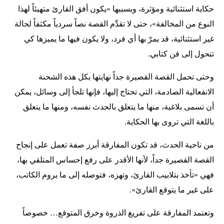
حكاية استثنائية ومؤثرة، وبسببها «يكون أفق القارئ متهيئاً لهذا
النوع من المخالفة»، حتى لا تقدِّم القصة نصاً سردياً مكثفاً لحالة
غير استثنائية، قد يمرّ بها أي فرد، ولا يكون فيها ما يميزها كي
تتحول إلى فن كتابي.
وحتى تحمل القصة القصيرة جداً نهايتها بكل هذه الشحنة
الانفعالية الصادمة، التي تحتاج إليها، فإنها تلجأ إلى وسائل، يمكن
أن تسمى بلاغية، منها ما يتعلق بالحدث نفسه، ومنها ما يتعلق
باللغة التي تروى بها الحكاية.
من ناحية الحدث، قد تكون المفارقة أبرز صفة تعمل على إنجاح
القصة القصيرة جداً، لأنها الأقدر على رفع إحساس المتلقي بها،
فهي «تأخذ بتلابيب القارئ، وتهزه، فتوصله إلى ما يروم الكاتب،
على غير ما يتوقع القارئ».
وتعتمد المفارقة على تفريغ الذروة وخرق المتوقع… خصوصاً