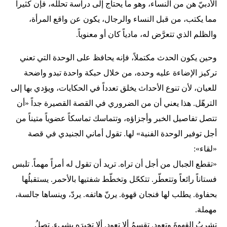
الأدبيّ هن من النساء، وهو ما يحتاج إلى دراسة تحلله، فإن كثيراً
مما يكتب، من قبل النساء والرجال، يكون عن واقع المرأة،
والظلم الذي تتعرَّض له، مادياً كان أو معنوياً.
وحين يكون الحدث مكتملاً، فإنه يحافظ على الوحدة التي تعني
تركيز الإضاءة عليه وحده، من خلال حبكة واحدة تبدو واضحة
للعيان، لأن تنوع الأحداث يخلق تعدداً في الحكايات، ويؤدي بها إلى
الترهّل. هذا يعني أن من الضروري في القصة القصيرة جداً «أن
تتصل تفاصيل الخبر وأجزاؤه، وتتماسك تماسكاً عضوياً متيناً من
أجل توفير الوحدة الفنية» لها. تقول أماني الجنيدي في قصة
«لقاء»:
«تقطع الجبال من أجل أن تراه. تريد أن تقول له أمراً مهماً. تلبس
فستاناً رائعاً وتتعطّر. تتكحّل وتخطّط شفتيها بالأحمر. يستقبلُها
بحفاوة. يطلب لها فنجان قهوة. يرنّ هاتفه. يردّ، وينساها جالسة،
مهملة.
تشربُ القهوةَ وتعود. تقسمُ ألا تعود. ألا تخبرَه بشيء. تصلُ