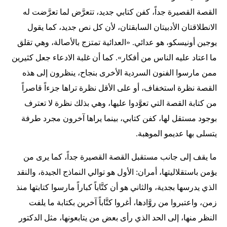
القصة القصيرة جداً، كفن كتابي جديد، تتعرَّض لما تعرَّضت له
الانطلاقتان الأدبيتان السابقتان، لأن كل نص جديد، كما يقول
يوجين أونيسكو، هو عدائي. «العدائية تمتزج بالأصالة، وهي تقلق
ما اعتاد عليه الناس من أفكار». كما أن غلبة الادعاء جعل كثيرين
ممن مارسوا الفنون السردية الأخرى بنجاح، ينظرون إلى هذه
القصة نظرة استخفاف، أو على الأقل نظرة تراها جزءاً قاصراً
من كتابة القصة التي تعوَّدوا عليها، وهي بذلك نظرة لا تعترف
بوجود مستقل لها، كفن كتابي، بينما يراها آخرون مجرد طرفة
يتسلى بها عديمو الموهبة.
ما يقف إلى جانب مستقبل القصة القصيرة جداً، كما يرى من
يؤمن باستقلاليتها، أمران: الأول هو توالي النماذج الجيدة، والنقد
الذي يدرسها بجدية، والثاني هو أن كتَّاباً كباراً مارسوا كتابتها منذ
زمن، واعتبروا من روَّادها، أغروا كتَّاباً آخرين بكتابة ما يلفت
النظر منها، إلى الحد الذي رأى بعض من يتابعونها، مثل الدكتور