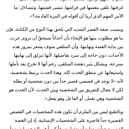
غرفتها. تلقي بنفسها في فراشها. تنسى قسَمها، وتتساءل: ما
الأمر المهم الذي أريدُ أن أقوله في المرة القادمة؟».
وبسبب صفة القصر الشديد التي تلحق بهذا النوع من الكتابة، فإن
ما هو مطلوب منها هو الإيحاء بأن أحداثاً تستحقّ أن تروى جرت،
بين بداية القصة ونهايتها، وأن المتلقي سوف يشعر بمرور هذه
الأحداث، دون حاجة إلى سرد تفاصيلها. لأنها تنزلق إلى نهايتها
بسرعة، وبشكل يثير دهشة المتلقي، رغم أنها لا تخرج بعد تأملها
واستيعابها عن منطق الحدث كله. وهذا الحدث يرتبط بشخصية،
لأنه «لا يوجد فن قصصي قصير جداً من دون شخصية أو بطلة.
لكن لا مجال للتفريق بين الشخصية وبين الحدث، لأن الحدث هو
الشخصية وهي تعمل، أو الفاعل وهو يفعل».
وبالطبع ليس من الملزم أن تكون هذه الشخصيات في القصص
القصيرة جداً قاصرة على الشخصيات الإنسانية، إذ إن القصة
القصيرة جداً تستطيع أن تتقبل تنوعاً كبيراً في الشخصيات، تبدأ