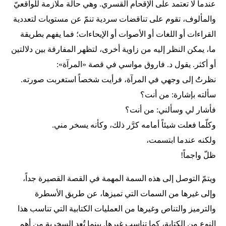
عندما لا تعتمد على الإقحام القسري. وهي حالة ملازمة للواقعيّ
والمألوف، تقوم على تناقضات سردية تنمّ عن مستويات لتعددية
القراءات أو اللغات أو الأصوات أو الإيحاءات؛ فما يفهم بطريقة
ما، يمكن النظر إليه من زاوية أخرى، لتظهر المفارقة بين دلالتين
أو أكثر. يقول د. فاروق مواسي في قصة «المرآة»:
نظرتُُ إلى وجهي في المرآة، فرأيت شخصاً استغربت صورته.
سألته بإشارة: من أنت؟
فأشار لي وسألني: من أنت؟
وكلّما فعلت شيئاً أمامه كرَّر ذلك، وكأنه يسخر مني.
ولكنه عندما ابتسمت،
ظلّ واجماً!
ويتمّ التوصل إلى هذه السمة المهمة في القصة القصيرة جداً،
وإلى غيرها من السمات التي تميزها، عن طريق الأسطرة
والترميز والتناص وغيرها من العمليات الكتابية التي تناسب هذا
النوع من الكتابة، كما تناسب غيرها. بينما تُعد السخرية من أهم