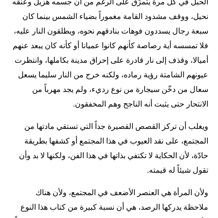
الحبل في كلّ مرة يتمزّق على الرغم من أن جسمه هزيل وعنقه
نحيل، ووقف مشدود القامة مغموراً بضياء الشمس بينما كان
سبعة رجال يسددون فوهات بنادقهم نحوه، ويطلقون النار عليه،
فلا تمسسه أية رصاصة كأنهم كانوا عميانا أو كأنه كان يبعد عنهم
أميالا، وقذف إلى نار قادرة على إحراق مدينة بكاملها، وانتظرت
عيونهم الشامتة رؤية رماده، ولكنه خرج من النار سليما يسعل
سعال من دخّن سيجارة من نوع رديء، ولم يجد مهرباً من
الانتحار حتى يثبت أنه الناجح وهم المخفقون.
ويغلب أن تركز القصص القصيرة جداً التي تستقي مادتها من
المجتمع، على نقد العيوب في هذا المجتمع أو كشفها بطريقة
حادّة، لأن الحكاية لا تكتفي بذاتها في هذا الفن، ولكنها لا بد وأن
تقول شيئاً له قيمته.
ولأن المرأة هي العنصر الأضعف في المجتمع، ولأن هناك
ملاحظة يدركها الرصد، هي أن نسبة كبيرة من كتاب هذا النوع