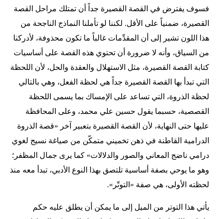
فسوف يفترض في القصة القصيرة جداً أن تمتلك مراحل القصة
القصيرة، ضمنياً على الأقل. لكننا لو تأملنا النماذج الناجحة من
هذا اللون تشير إلى أن المقدِّمات غالباً ما تكون محذوفة، لأدركنا
من السياق، وأنه لا ضرورة أن تحتوي هذه القصة على أساسيات
كتابة القصة القصيرة، مثل الاستهلال والعقدة والحل، لأن اللحظة
التي تبدأ بها القصة القصيرة جداً هي لحظة الفعل، وهي بالتالي
لحظة الذروة، التي تساعد على الإمساك بما يسمى اللحظة
القصصية، حسبما يقول حسين علي محمد، وعلى المحافظة
عليها حتى النهاية، لأن القصة القصيرة بتعبير آخر «قصة الذروة
الدرامية القاطنة في ذهن تخميني متمكّن من صياغة نسيج لغوي
درامي ناضج المعاني والصور والدلالات» كما يرى جمال المظفر؛
وهو ما يوحي بصفة أساسية تلتصق بهذا النوع الأدبي، تبدأ معه منذ
لحظته الأولى، هي صفة «التوتّر».
يأتي هذا التوتر من الميل إلى ما يمكن أن يطلق عليه حكم