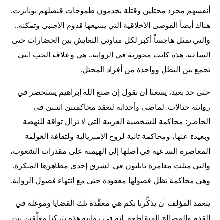
أنفسهم مجرد محتلين وقتلة يخدمون طموحات قنصلهم بونابرت.
هناك أيضاً الفوضى الأخلاقية التي يشيعها قدوم الأجنبي وتمكنه..
والتي تمثل هاجساً أكبر لكل مناوئي التعايش بين الحضارات حتى
الساعة. هذه كانت محورية في الرواية.. هي وعلاقة الحب التي
تجمع بين البطل وواحدة من أفراد المحتل.
حتى حد بعيد، يسعنا أن نقول إن صنع الله إبراهيم يستحضر في
روايته خيالات الماضي وأحداثه ليعقد محاكمتين اثنتين في
الحاضر: محاكمة للشخصية العربية التي لا تزال تواقة للنهضة
وبعيدة عنها، ومحاكمة ثانية لروح الإمبريالية ولثقافة العَولَمة
المعاصرة الساعية في أصلها إلى الهيمنة على مقدرات الشعوب،
والتي مثلت مغامرة نابليون في الشرق إحدى مظاهرها المبكرة.
وهي محاكمة تظل فصولها معقودة حتى مع انتهاء فصول الرواية.
يتعمد المؤلف أن يذكِّرنا بكم هي معقَّدة تلك القضايا وموغلة في
القدم والمصالح المتقاطعة. إنه في روايته هذه يتركنا معلَّقين بين