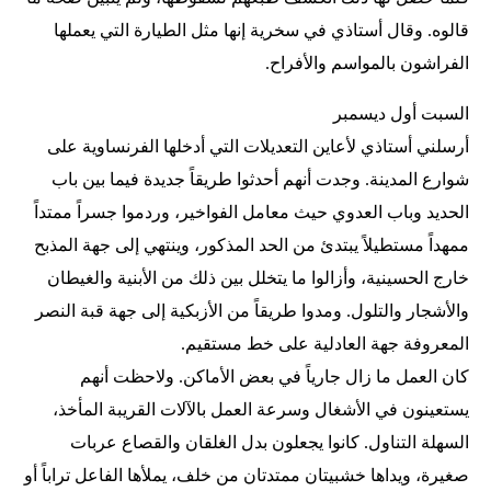
قالوه. وقال أستاذي في سخرية إنها مثل الطيارة التي يعملها
الفراشون بالمواسم والأفراح.
السبت أول ديسمبر
أرسلني أستاذي لأعاين التعديلات التي أدخلها الفرنساوية على
شوارع المدينة. وجدت أنهم أحدثوا طريقاً جديدة فيما بين باب
الحديد وباب العدوي حيث معامل الفواخير، وردموا جسراً ممتداً
ممهداً مستطيلاً يبتدئ من الحد المذكور، وينتهي إلى جهة المذبح
خارج الحسينية، وأزالوا ما يتخلل بين ذلك من الأبنية والغيطان
والأشجار والتلول. ومدوا طريقاً من الأزبكية إلى جهة قبة النصر
المعروفة جهة العادلية على خط مستقيم.
كان العمل ما زال جارياً في بعض الأماكن. ولاحظت أنهم
يستعينون في الأشغال وسرعة العمل بالآلات القريبة المأخذ،
السهلة التناول. كانوا يجعلون بدل الغلقان والقصاع عربات
صغيرة، ويداها خشبيتان ممتدتان من خلف، يملأها الفاعل تراباً أو