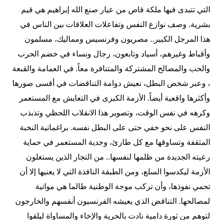
التي تتبدى فيها ملكة قاص من عيار صنع الله إبراهيم هي قيم
بشرية. وصف نوازع النفس وتفاعلات العلاقات بين الناس في
هذا المرجل الكبير.. مصريون وفرنسيس ومماليك، مسلمون
وأقباط وغيرهم، أسياد وتابعون، رجال ونساء في خضم الحرب
والحب والمصالح المشتركة والمتنافرة معاً. في العمامة والقبعة
، وعبر شخص البطل، نعيش دوامة التناقضات في أقسى صورها
وأكثرها واقعية أيضاً. الأزمة الكبرى في التعايش مع المستعمر
وكرهه في نفس الوقت، وتصوير هذا الانقلاب اللحظي وتذبذب
النفس على نحو خفي حتى على البطل نفسه. براغماتية النخبة
المثقفة وتساوقها مع كل طارئ، وجدية المستعمر في حماية
رعيته الجديدة من ظلمها لنفسها.. من التجار الذين يستغلون
الأزمة ليكدسوا السلع، ومن الطبقة النافذة التي لا يعنيها إلا أن
تحمي نفوذها، وأن تركب موجة الوطنية طالما هي مواتية
لمصالحها. التناقض الذي يعيشه الفرنسيون أنفسهم والخارجون
لتوهم من ثورة دامية نادت بالحرية والإخاء والمساواة ليلقوا