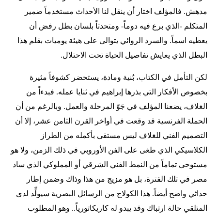
مدهش. فالمؤلف اختار أن ينقل لنا الأحداث مستخدماً ضمير
المتكلم -الذي برع فيه دوماً- ومتحدثاً بلسان بطل رفض أن
يعطيه اسماً. والسرد الروائي يتوالى على هيئة يوميات بقلم هذا
البطل الذي يعايش تفاصيل الحياة تحت الاحتلال.
لكن التأمل في الكتاب، بُنية ومادة، يستحضر كشوفاً مثيرة
بخصوص الأفكار التي بذرها إبراهيم في ثنايا عمله. فبدءاً من
الغلاف، يضعنا المؤلف في جَوّ المرحلة والعمل. وبالرغم من أن
الحملة الفرنسية قد وقعت في أواخر القرن الثامن عشر، إلا أن
التصميم الفني للغلاف ليس مستقى بأكمله من الطراز
الكلاسيكي الذي طغى على الفن الأوروبي في ذلك الزمن، ولا هو
مستوحى تماماً من النمط الفني الشرقي أو المملوكي الذي ساد
مصر في تلك الفترة، بل هو مزيج من هذا وذاك وضمن إطار
حداثي واضح أيضاً. هذا الكولاج من الرسائل البصرية سيولِّد لدى
المتلقي حالة ارتباك وقد يبدو له كاريكاتورياً.. وهو المطلوب