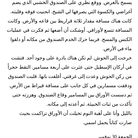
يسمح بالغرض. ووقع نظري على الصندوق الخشبي الذي يضم
أغراضي والكسوة التي يصرفها لي الشيخ. انحنيت فوقه وقلبته.
كانت هناك مسافة مقدار ثلاثة قراريط بين قاعه والأرض. وكانت
المسافة تتسع لأوراقي. أوشكت أن أضعها ثم فكرت في عمليات
الكنس والمسح. فربما حرك الخدم الصندوق من مكانه أو دلقوا
ماء في الأرض.
خرجت إلى الحوش. لم تكن هناك بادرة على وجود أحد. فتشت
في أركان الإسطبل حتى عثرت على أربعة مسامير. التقط حجراً
من ركن الحوش وعدت إلى غرفتي. أغلقت بابها. قلبت الصندوق
ودققت مسمارين في كل جانب على مسافة قيراط من الأرض.
ثم دسست الأوراق بين المسامير وقاع الصندوق. وهززته حتى
تأكدت من ثبات الخبيئة. ثم أعدته إلى مكانه.
بالليل وأنا على أهبة النوم تخيلت أن الأوراق تراكمت بحيث
صارت كتاباً يحمل اسمي.
الجمعة 30 نوفمبر