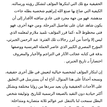
الحقيقية مع تلك التي ابتكرها المؤلف لتشكل رؤيته ورسالته.
الكيفية التي صاغ بها صنع الله إبراهيم شخصية بطله جاءت
مدهشة. فهو من جهة مجرد فتى عادي ساقته الأقدار إلى أن
يكون شاهد عيان على تفاصيل المرحلة. ومن جهة أخرى، فهو
فتى محظوظ لأنه -كما قرر المؤلف- تلميذ ملازم لمعلمه الذي
ليس إلا واحداً من أبرز رجالات تلك الفترة: عبد الرحمن الجبرتي،
المؤرخ المصري الكبير الذي عاصر الحملة الفرنسية ووصفها
بدقة في كتابه عجائب الآثار في التراجم والأخبار والمعروف
اختصاراً بـ تاريخ الجبرتي .
إن ابتكار المؤلف لشخصية خيالية لتعيش في ظل أخرى حقيقية،
ونسجه أحداثاً على هذا المنوال، أتاح له أن يسترسل في التعليق
على الأحداث الحقيقية وأن يعيد سردها من زوايا مختلفة وبشكل
أكثر حيادية دون التقيد بالصيغة الرسمية للتاريخ. وتوليفة شخص
البطل سمحت لنا بالتنقل عبر عوالم ثلاثة متضاربة ومتداخلة: