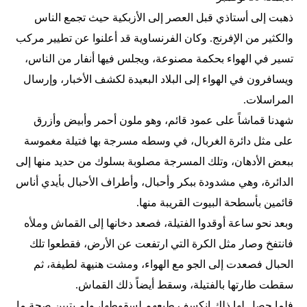
ذهبت إلى أستاذي قبل العصر إلى الأزبكية حيث تجمع الناس
والكثير من الإفرنج. وكان الفرنساوية قد أعلنوا عن تطيير مركب
تسير في الهواء بحكمة مصنوعة، ويجلس فيها أنفار من الناس،
ويسافرون في الهواء إلى البلاد البعيدة لكشف الأخبار، وإرسال
المراسلات.
شهدنا قماشاً على عمود قائم، وهو ملون أحمر وأبيض وأزرق
على مثل دائرة الغربال، في وسطه مسرجة بها فتيلة مغموسة
ببعض الأدهان، وتلك المسرجة مصلوبة بسلوك من حديد منها إلى
الدائرة، وهي مشدودة ببكر وأحبال، وأطراف الأحبال بأيدي أناس
قائمين بأسطحة البيوت القريبة منها.
وبعد نحو ساعة أوقدوا الفتيلة، فصعد دخانها إلى القماش وملأه
فانتفخ وصار مثل الكرة التي ارتفعت عن الأرض، فقطعوا تلك
الحبال فصعدت إلى الجو مع الهواء، ومشت هنيهة لطيفة، ثم
سقطت طارتها بالفتيلة، وسقط أيضاً ذلك القماش.
فلما حصل لها ذلك انكسف طبعهم لسقوطها، ولم يتبين صحة ما