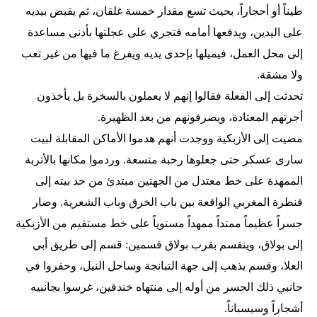
طيناً أو أحجاراً، بحيث تسع مقدار خمسة غلقان، ثم يقبض بيديه
على اليدين، ويدفعها أمامه فتجري على عجلتها بأدنى مساعدة
إلى محل العمل، فيميلها بإحدى يديه ويفرغ ما فيها من غير تعب
ولا مشقة.
تحدثت إلى الفعلة فقالوا إنهم لا يعملون بالسخرة بل يأخذون
أجرتهم المعتادة، ويصرفونهم من بعد الظهيرة.
مضيت إلى الأزبكية ووجدت أنهم هدموا الأماكن المقابلة لبيت
سارى عسكر حتى جعلوها رحبة متسعة. وردموا مكانها بالأتربة
الممهدة على خط معتدل من الجهتين مبتدئ من حد بيته إلى
قنطرة المغربي الواقعة بين باب الخرق وباب الشعرية. وصار
جسراً عظيماً ممتداً ممهداً مستوياً على خط مستقيم من الأزبكية
إلى بولاق، وينقسم بقرب بولاق قسمين: قسم إلى طريق أبي
العلا، وقسم يذهب إلى جهة التبانجة وساحل النيل، وحفروا في
جانبي ذلك الجسر من أوله إلى منتهاه خندقين، غرسوا بجانبيه
أشجاراً وسيسباناً.