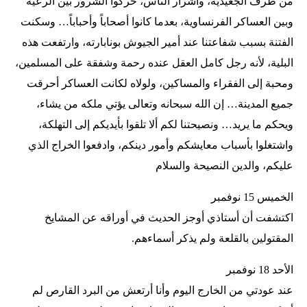
من طرف الجعيدية، وأشرار الناس، حركوا الشرور بين الرعية
وبين العساكر الفرنساوية، بعدما كانوا أصحاباً وأحباباً… وسكنت
الفتنة بسبب شفاعتنا عند أمير الجيوش بونابارته، وارتفعت هذه
البلية، لأنه رجل كامل العقل عنده رحمة وشفقة على المسلمين،
ومحبة إلى الفقراء والمساكين، ولولاه لكانت العساكر أحرقت
جميع المدينة… إن الله سبحانه وتعالى يؤتي ملكه من يشاء،
ويحكم ما يريد… ونصيحتنا لكم ألا تلقوا بأيديكم إلى التهلكة،
واشتغلوا بأسباب معايشكم وأمور دينكم، وادفعوا الخراج الذي
عليكم، والدين النصيحة والسلام
الخميس 15 نوفمبر
اكتشفت أن أستاذي أوجز الحديث في أوراقه عن المشايخ
المقتولين بالقلعة ولم يذكر أسماءهم.
الأحد 18 نوفمبر
عند عودتي من الخارج اليوم وأنا أرتعش من البرد القارص لم