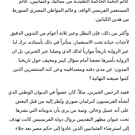
عالم النخبة الحاكمة التقليدية من مماليك وعثمانيين، عالم
المستعمر الفرنسي الوافد، وعالم المواطن المصري المتورط
بين هذين الكيانين.
وأكثر من ذلك، فإن البطل وعبر ثلاثة أعوام من التدوين الدقيق
لأحداث حياته تحت الاستعمار، متأثراً في ذلك بأستاذه، ترك لنا
عبر الرواية تاريخاً موازياً لذلك الذي وصلنا عبر الجبرتي. بل ان
الرواية بأسرها تضعنا أمام سؤال كبير ومخيف حول تاريخنا
المدون: عن مدى دقته ومصداقيته وعن كنه المنتصرين الذين
كتبوا صيغته النهائية؟
فعبد الرحمن الجبرتي, مثلاً, كان عضواً في الديوان الوطني الذي
أنشأه الفرنسيون كبرلمان صوري ونُظر إليه من قبل البعض
على أنه عميل وخائن. وثمة من يرى بأن تدويناته التي نشرها
تحت عنوان مظهر التقديس بزوال دولة الفرنسيس كانت تهدف
إلى استرضاء العثمانيين الذين عادوا إلى حكم مصر بعد جلاء