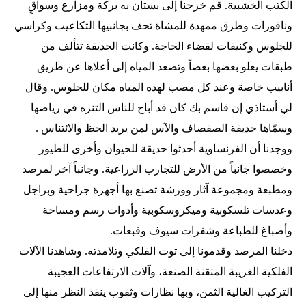
الكتب الخشبية. قم خرجنا إلى بستان به بركة ومزارع وسواقٍ
ونافورات وطرق ممهدة للمشاة تحف بجانبيها التكاعيب وكراسي
للجلوس وكنيفات لقضاء الحاجة. وكانت الحديقة تتألف من
طبقات يعلو بعضها بعضاً وتصعد المياه إلى أعلاها عن طريق
أنابيب خاصة وعند كل مصب لهذه المياه مكان للجلوس. وقال
لي أستاذي إن قاسم بك كان قد أباح للناس التنزه في رياضها
وسمّاها حديقة الصفصاف والآس لمن يريد الحظ والائتناس .
ووجدنا أن الفرنساوية أحدثوا حديقة للحيوان وأخرى للطيور
وخصصوا جانباً من الأرض للتجارب الزراعية. وجانباً آخر لمرصد
ومطبعة ومجموعة آثار وورشة تصنع بها أجهزة جراحية وبراجل
وعدسات تلسكوبية وميكروسكوبية وأدوات رسم ومساحة
وأصباغ للطباعة وشفرات سيوف وقبعات.
دخلنا المرصد وقدمونا إلى توت الفلكي وتلامذته. وشاهدنا الآلات
الفلكية الغريبة المتقنة الصنعة، وآلات الارتفاعات العجيبة
التركيب الغالية الثمن، وبها نظارات وثقوب ينفذ النظر منها إلى