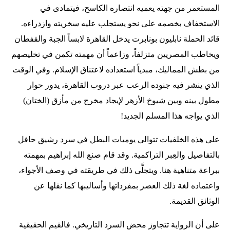
المستعمر من جهته يعميه انتصاره الكاسح، فيتمادى في
الاستخفاف بخصمه على نحو يستجلب عليه سخريته وازدراءه.
قائد الحملة نابليون بونابرت يدخل القاهرة لابساً الجبة والقفطان
ويخاطب المصريين متزلفاً، وزاعماً أن مهمته تكمن في تخليصهم
من بطش المماليك، مبدياً استعداده لاعتناق الإسلام. وفي الوقت
الذي ينشر فيه جنوده الرعب عبر دروب القاهرة، يدور حوار
مطول بينه وبين شيوخ الأزهر لإيجاد مخرج من مأزق (الختان)
الذي يواجه هذا المسلم الجديد!
على هذه الخلفيات تتوالى يوميات البطل في سرد رشيق حافل
بالتفاصيل والعِبر التراكمية. وقد قام صنع الله إبراهيم بمهمته
ببراعة متناهية هنا. ويتجلَّى ذلك في طريقته في وصف الأجواء،
واعتماده لغة ذلك العصر بمفرداتها وأساليبها كما نقلها عن
الوثائق القديمة.
على أن الرواية تتجاوز محض السرد التاريخي. فالقيم الحقيقية