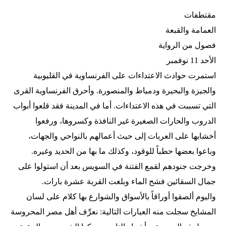
مقتطفات
العمامة والقبعة
فصول من الرواية
الأحد 11 نوفمبر
استمرت حوادث الاعتداءات على الفرنساوية في القليوبية
والجيزة والبحيرة ودمياط والمنصورة. وأحرق الفرنساوية القرى
التي تسببت في هذه الاعتداءات. أما في المدينة فقد قلعوا أبواب
الدروب والحارات الصغيرة غير النافذة وكسروها، ورفعوا
أخشابها على العربات إلى حيث أعمالهم بالنواحي والجهات،
وباعوا بعضها حطباً للوقود، وكذلك ما بها من الحديد وغيره.
وخرجت جنودهم لقمع الفتنة في السويس بعد أن استولوا على
جمال السقائين فشح الماء وبلغت القربة عشرة بارات.
واليوم ألصقوا أوراقاً بالأسواق والشوارع بها كلام على لسان
المشايخ سجلت منه العبارات التالية: نعرِّف أهل مصر المحروسة