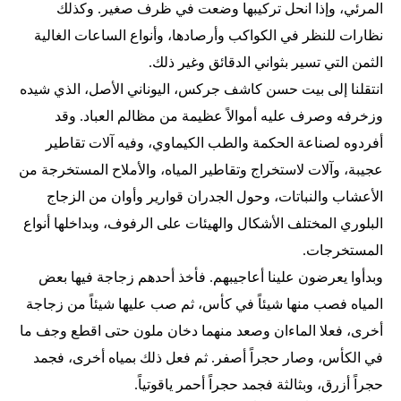
المرئي، وإذا انحل تركيبها وضعت في ظرف صغير. وكذلك
نظارات للنظر في الكواكب وأرصادها، وأنواع الساعات الغالية
الثمن التي تسير بثواني الدقائق وغير ذلك.
انتقلنا إلى بيت حسن كاشف جركس، اليوناني الأصل، الذي شيده
وزخرفه وصرف عليه أموالاً عظيمة من مظالم العباد. وقد
أفردوه لصناعة الحكمة والطب الكيماوي، وفيه آلات تقاطير
عجيبة، وآلات لاستخراج وتقاطير المياه، والأملاح المستخرجة من
الأعشاب والنباتات، وحول الجدران قوارير وأوان من الزجاج
البلوري المختلف الأشكال والهيئات على الرفوف، وبداخلها أنواع
المستخرجات.
وبدأوا يعرضون علينا أعاجيبهم. فأخذ أحدهم زجاجة فيها بعض
المياه فصب منها شيئاً في كأس، ثم صب عليها شيئاً من زجاجة
أخرى، فعلا الماءان وصعد منهما دخان ملون حتى اقطع وجف ما
في الكأس، وصار حجراً أصفر. ثم فعل ذلك بمياه أخرى، فجمد
حجراً أزرق، وبثالثة فجمد حجراً أحمر ياقوتياً.