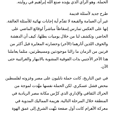
الحملة. وهو الرأي الذي يؤيده صنع الله إبراهيم في روايته.
طرح جديد لأسئلة قديمة
غير أن العمامة والقبعة لا تقدِّم أية إجابات نهائية للأسئلة العالقة.
إنها على العكس تمارس إسقاطاً مباشراً لوقائع الماضي على
الحاضر، وتكشف لنا من خلال يوميات بطلها، كيف أن الدهشة
والخوف اللذين أثارهما (الآخر) وحضارته المغايرة قبل أكثر من
قرنين من الزمان ما زالتا موجودتين ومسيطرتين، مثلما يعاملنا
هذا الآخر الأجنبي بذات الفوقية المشوبة بالانبهار والغرائبية حتى
الآن.
في عين التاريخ، كانت حملة نابليون على مصر وغزوته لفلسطين
محض فشل عسكري. لكن الحملة نفسها مهَّدت لموجة من
الحراك الثقافي والإداري الذي كرَّس مكانة مصر الريادية في
المنطقة خلال المرحلة التالية. هزيمة المماليك المدوية في
معركة الأهرام كانت أول صفعة نبَّهت الشرق إلى عمق الهوة