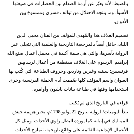
بالضبط! لأنه يعبّر عن أزمة الصدام بين الحضارات في صيغتها
الأسوأ، وما ينتجه الاحتلال من توالف قسري وممسوخ بين
الأذواق.
تصميم الغلاف هذا والمُهدى للمؤلف من الفنان محيي الدين
اللباد، حافل أيضاً بالمرجعية التاريخية والعلمية التي تتجلى عبر
الرواية بأسرها، والتي هي سمة أكيدة في مجمل أعمال صنع الله
إبراهيم. الرسوم على الغلاف مقتطفة من أعمال لرسامِين
فرنسيين: سينيه وغيرين وتارديو. وحروف الطباعة التي كُتب بها
العنوان واسم المؤلف كلها صُممت أيام الحملة الفرنسية وجرى
استخدامها وقتها في طباعة بيانات نابليون وأوامره.
قراءة في التاريخ الذي لم يُكتب
تبدأ اليوميات/الرواية بتاريخ 22 يوليو 1798م، بخبر هزيمة جيش
المماليك في إنبابة كما يورده البطل راوي الأحداث. ومثل كل
الأعمال الإبداعية القائمة على وقائع تاريخية، تتمازج الأحداث