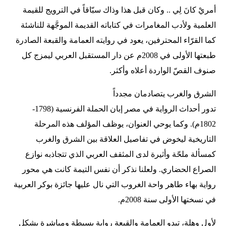
أمريْ كانَ لِي .. وكان قبل هذا وذاك سبّاقاً في الترويج للقيمة
العلمية ولأدب المغامرات في كتاباته القديمة الموجَّهة للناشئة
كما القرّاء المحترفين، يعود في روايته العمامة والقبعة الصادرة
طبعتها الأولى في 2008م عن دار المستقبل العربي ليمزج كل
صنوف القصّ الواردة أعلاه وأكثر.
الشرق والغرب يتصادمان مجدداً
تدور أحداث الرواية في مصر إبان الحملة الفرنسية (1798-
1802م). وكما يوحي العنوان، يوظف المؤلف هذه المرحلة
التاريخية ليخوض في تفاصيل العلاقة بين الشرق والغرب
كمسألة ملحّة وأثيرة لدى المثقف العربي الذي تتجاذبه نوازع
الصراع الحضاري. ولعلنا نذكر أن نفس التيمة كانت هي محور
رواية بهاء طاهر واحة الغروب التي نال عليها جائزة بوكر العربية
في نسختها الأولى سنة 2008م.
لأول وهلة، تبدو العمامة والقبعة رواية بسيطة ومباشرة بشكل