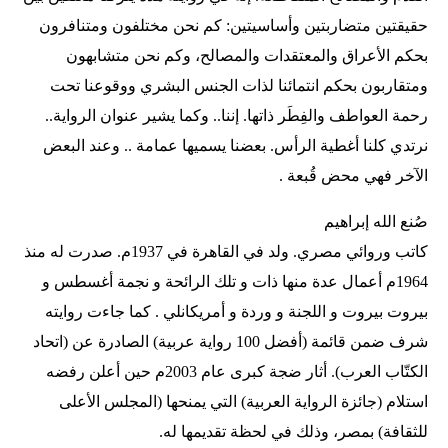
حقيقتين متضاربتين وأساسيتين: كم نحن مختلفون ومتنافرون
بحكم الأعراق والمعتقدات والمصالح، وكم نحن متشابهون
ومتقاربون بحكم انتمائنا لذات الجنس البشري ووقوعنا تحت
رحمة العواطف والفِطَر ذاتها. إننا.. وكما يشير عنوان الرواية..
نرتدي كلنا أغطية الرأس. بعضنا يسميها عمامة .. وعند البعض
الآخر فهي محض قُبعة .
صُنع الله إبراهيم
كاتب وروائي مصري. ولد في القاهرة في 1937م. صدرت له منذ
1964م أعمال عدة منها ذات و تلك الرائحة و نجمة أغسطس و
بيروت بيروت و اللجنة و وردة و أمريكانلي . كما جاءت روايته
شرف ضمن قائمة (أفضل 100 رواية عربية) الصادرة عن (اتحاد
الكتّاب العرب). أثار ضجة كبرى عام 2003م حين أعلن رفضه
استلام (جائزة الرواية العربية) التي يمنحها (المجلس الأعلى
للثقافة) بمصر، وذلك في لحظة تقديمها له.