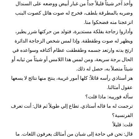
وأخذ آخر شيئاً قليلاً جداً من غبار أبيض ووضعه على السندال
وضربه بالمطرقة بلطف، فخرج له صوت هائل كصوت البنب
انزعجنا منه فضحكوا منا.
وأداروا زجاجة بفلكة مستديرة، فتولد من حركتها شرر يطير،
ويظهر له صوت وطقطقة. وإذا لمس شخص الزجاجة الدائرة
ارتج بدنه وارتعد جسمه وطقطقت عظام أكتافه وسواعده في
الحال برجة سريعة، ومن لمس هذا اللامس أو شيئاً من ثيابه أو
شيئاً متصلاً به، حصل له ذلك.
هز أستاذي رأسه قائلاً: كلها أمور غريبة، ينتج منها نتائج لا يسعها
عقول أمثالنا.
سأله فورييه: ماذا قلت؟
ترجمت له ما قاله أستاذي. تطاع إلي طويلاً ثم قال: أنت تعرف
الفرنسية؟
قلت: قليلاً
قال: نحن في حاجة إلى شبان من أمثالك يعرفون اللغات. ما