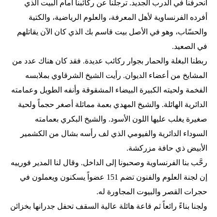
انحرفنا في الدرب الجديد. ترجلنا عن ركائبنا أمام البيت الذي
أفرده الفرنساوية لأهل المعرفة، والعلوم الرياضية، والكتية
والحسّاب، وهو في الأصل بيت قاسم بك الذي كان الآن يقاتلهم
في الصعيد.
ربطنا البغلة والحمار بجوار ركائب عديدة. فقد كان هناك عدد من
المشايخ من أعضاء الديوان. رأيت الشيخ الشرقاوي بملابسه
الفخمة ولحيته الكبيرة البيضاء المشقوقة وأنفه الطويل وعمامته
الدائرية الهائلة. والشيخ المهدي بعمة مماثلة أصغر حجماً ولحية
صغيرة يغلب عليها اللون الأسود. والشيخ البكري بعمامته
السوداء الدائرية والفيومي الذي لف رأسه بشال من الكشمير
الأبيض ذي حافة مزركشة.
رحَّب بنا الفرنساوية وصحبونا إلى الداخل. وقال لنا المدير فورييه
إن لجنة العلوم والفنون تضم 151 عضواً يسكنون ويعملون في
حجرات القصر والبيوت المجاورة له.
ولجنا بناءً رائعاً ثم قاعة هائلة عالية السقف تحفل جدرانها بخزائن