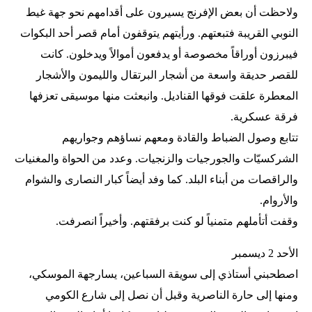
ولاحظت أن بعض الإفرنج يسيرون على أقدامهم نحو جهة غيط
النوبي القريبة فتبعتهم. ورأيتهم يتوقفون أمام قصر أحد البكوات
فيبرزون أوراقاً مخصوصة أو يدفعون أموالاً ويدخلون. كانت
للقصر حديقة واسعة من أشجار البرتقال والليمون والأشجار
المعطرة علقت فوقها القناديل. وانبعثت منها موسيقى تعزفها
فرقة عسكرية.
تتابع وصول الضباط والقادة ومعهم نساؤهم وجواريهم
الشركسيّات والجورجيات والزنجيات. وعدد من الحواة والمغنيات
والراقصات من أبناء البلد. كما وفد أيضاً كبار النصارى والشوام
والأروام.
وقفت أتأملهم متمنياً لو كنت برفقتهم. وأخيراً انصرفت.
الأحد 2 ديسمبر
اصطحبني أستاذي إلى سويقة السباعين، يسارجهة الموسكي،
ومنها إلى حارة الناصرية وقبل أن نصل إلى شارع الكومي