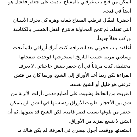
أتمكن من فتح باب غرفتي بالمفتاح. ناديت على جعفر ففشل هو
أيضاً في فتحه.
أحضرنا القفّال فرطب المفتاح بلعابه وهزه كي يحرك الأسنان
التي تقفله. لم تنجح المحاولة فانتزع القفل الخشبي بالكمّاشة
وركب قفلاً جديداً.
أغلقت باب حجرتي بعد انصرافه. كنت أترك أوراقي دائماً تحت
وسادتي مرتبة حسب التاريخ. استخرجتها فوجدت صفحاتها
مختلطة. كنت مرتاباً في أن جعفر يفتش حاجياتي. لا يعرف
القراءة لكن ربما أخذ الأوراق إلى الشيخ. وربما كان من فتش
غرفتي هو خليل أو الشيخ نفسه.
اقتربت من الحائط وشببت على أصابع قدمي. أزلت الأتربة من
شق بين الأحجار. طويت الأوراق ودسستها في الشق. لن يتمكن
جعفر من بلوغها بسبب قصر قامته. لكن الشيخ قد يطولها. ثم أن
الشق لا يتسع لمزيد من الأوراق.
استعدتها ووقفت أجول ببصري في الغرفة. لم يكن هناك ما