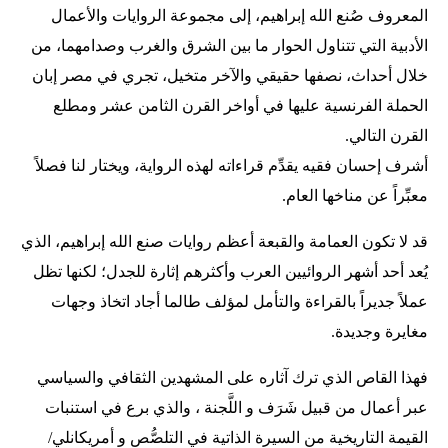
المعروف صُنع الله إبراهيم، إلى مجموعة الروايات والأعمال
الأدبية التي تتناول الحوار ما بين الشرق والغرب وصدامهما، من
خلال أحداث، نصفها حقيقي والآخر متخيل، تجري في مصر إبان
الحملة الفرنسية عليها في أواخر القرن الثامن عشر ومطلع
القرن التالي.
أشرف إحسان فقيه يقدِّم قراءاته لهذه الرواية، ويختار لنا فصلاً
معبِّراً عن مناخها العام.
قد لا تكون العمامة والقبعة أعظم روايات صنع الله إبراهيم، الذي
يُعد أحد أشهر الروائيين العرب وأكثرهم إثارة للجدل؛ لكنها تظل
عملاً جديراً بالقراءة والتأمل لمؤلف طالما أجاد اتخاذ وجهات
مغايرة وجديدة.
فهذا القاص الذي ترك آثاره على المشهدين الثقافي والسياسي
عبر أعمال من قبيل شَرَف و اللَّجنة ، والذي برع في استنبات
القيمة التاريخية من السيرة الذاتية في التلصُّص و أمريكانلي/