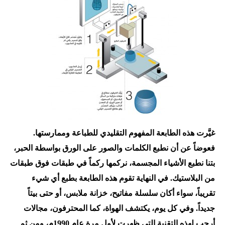
غيَّرت هذه الطابعة المفهوم التقليدي للطباعة وممارستها.
فعوضاً عن أن نطبع الكلمات والصور على الورق بواسطة الحبر،
بتنا نطبع الأشياء المجسمة، نركمها ركماً في طبقات فوق طبقات
من البلاستيك. في النهاية تقوم هذه الطابعة بطبع أي شيء
تقريباً، سواء أكان سلسلة مفاتيح، خزانة ملابس، أو حتى بيتاً
جديداً. وفي كل يوم، يكتشف الهواة، كما المحترفون، مجالات
أرحب لهذه التقنية التي ظهرت لأول مرة عام 1990م، ومن ثم