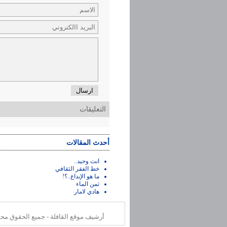
ارسال
التعليقات
أحدث المقالات
انت وحيد..
خط الفقر الثقافي
ما هو الإبداع..؟!
ثمن الماء
هادي لامار
أرشيف موقع القافلة - جميع الحقوق محفوظة o (Saudi Aramco Oil co.) ©2025