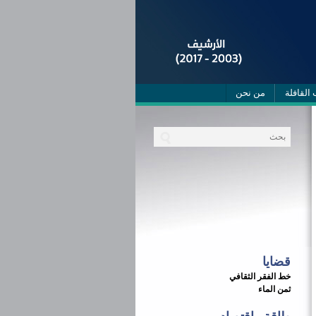
 القافلة
من نحن
قضايا
خط الفقر الثقافي
ثمن الماء