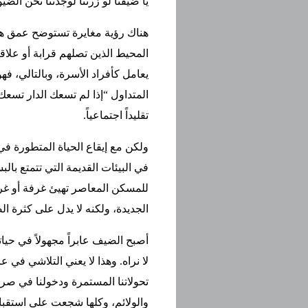
يا ضيفنا لو زرتنا لوجدتنا نحن ال
هناك رؤية مغايرة تستوضح عمق هذا
المحيط الذين تصلهم قرابة أو علاقة
يعامل كأفراد الأسرة، وبالتالي، فه
المتداول “إذا لم تسعك الدار تسعك
تقليداً اجتماعياً.
ولكن مع إيقاع الحياة المتطورة في 
في البيئات القديمة التي تتمتع بال
للمسكن المعاصر تهيئ غرفة أو غرفت
الجديدة، ولكنه لا يدل على كثرة ا
أصبح الضيف عابراً مجهولاً في حيات
لا نراه. وهذا لا يعني التلاشي في
تحولاتنا المستمرة ودخولنا في صر
والولائم، وكلها شجعت على استقب