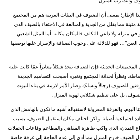
ضيوف وأنت رب المنزل
 الإطار؛ بمعنى أن الضيوف في البيئات العربية هم من المجتمع
 متينة مما يقلل من الجدية والمبالغة في الاحتفاء بالضيف الذي
و في منزله ولا داعي للتكلف فالمكان مكانه. أما المثل الشعبي
 العين”… فهو للدلالة على وجوب الضيافة والإصرار عليها بوصفها
المجتمعات الحديثة فإن الضيافة تتخذ شكلاً مغايراً عمّا كانت عليه
بساطة. ونظراً لحداثة المجتمع وتغيره أصبحت التصاميم الجديدة
ين للضيوف (رجالاً ونساءً). وصار الأمر لازمة في بناء البيوت
لضيوف، بل على تنظيم شكلاني لهوية المنزل.
نا اليوم. والغرفة المعزولة لاستقباله أشبه ما تكون بالهامش الذي
 عادة اجتماعية أصيلة. ولكن اختلف مكان استقبال الضيوف، بسبب
اع التمدن، الذي واكب ظاهرة المقاهي والمطاعم وقاعات الحفلات
ال الضيف خارج المنزل مما أدى إلى عدم الحاجة إلى غرفة خاصة