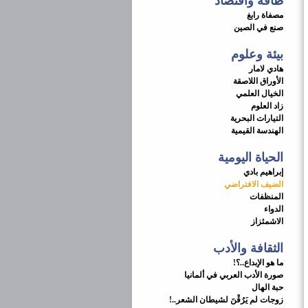
طاقة واقتصاد
مصفاة رابغ
صنع في الصين
بيئة وعلوم
هادي لامار
الأوراق اللاصقة
الخيال العلمي
زاد العلوم
التيارات البحرية
الهندسة القيمية
الحياة اليومية
إبراهيم بادي
الضيف الافتراضي
المنظفات
الدواء
الاشمئزاز
الثقافة والأدب
ما هو الإبداع..؟!
صورة الأدب العربي في ألمانيا
حبة الهال
زوجات لم يَرُقْنَ لشيطان الشعر..!