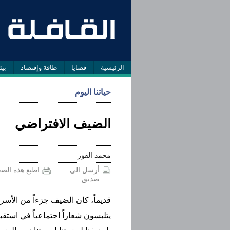
الرئيسية
قضايا
طاقة وإقتصاد
بيئ
حياتنا اليوم
الضيف الافتراضي
محمد الفوز
أرسل الى
اطبع هذه الص
صديق
قديماً، كان الضيف جزءاً من الأس
يتلبسون شعاراً اجتماعياً في است