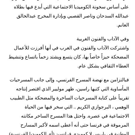
على أساس سخونة الكوميديا الاجتماعية التي أبدع فيها بطلاه
عبدالله السدحان وناصر القصبي وبإدارة المخرج عبدالخالق
الغانم.
وفي الآداب والفنون الغربية
واشتركت الآداب والفنون في الغرب في أنها أفرزت للأعمال
المضحكة حيزاً خاصاً بها، كان يتسع ويشتد زخماً باتساع وتنشيط
العطاء الثقافي بشكل عام.
فبالتزامن مع نهضة المسرح الفرنسي، وإلى جانب المسرحيات
المأساوية التي كتبها راسين، ظهر موليير الذي اقتصر إنتاجه
تقريباً على كتابة المسرحيات الساخرة والمضحكة مثل الطبيب
الوهمي ، البرجوازي الكريم .. التي سخر فيها من الحياة
الاجتماعية في عصره. واحتل هذا المسرح الساخر مكانته
المرموقة في فرنسا حتى أنه أعطى اسمه لأكبر المسارح
الوطنية في باريس لا كوميدي فرانسيز (أي الكوميديا الفرنسية).