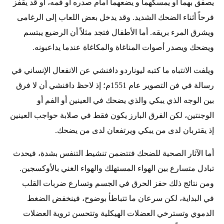
يصفق بهما أو يمسكهما و يضعهما أمام صدره أو فمه، أو قد يقفز
فرحاً أثناء الضحك الشديد. وقد يدخل بعض اللعاب إلى الرغامى
ويشرق المرء بريقه. أما الأطفال فتجد مثلاً أن الرضيع يبتسم
ويضحك ويصدر أصوات المناغاة والمكاغاة عندما يداعبونه.
ويلفت الانتباه ما كتبه ليوناردو دافنشي عن الانفعال الإنساني في
رسالة في فن التصوير عام 1551م؛ إذ لاحظ دافنشي أن لا فرق
بين الوجه الذي يبكي والذي يضحك في العينين أو الفم أو
الوجنتين، لكن الفرق البارز يكون فقط في صلابة حواجب العينين
إذ يقتربان لدى من يبكي ويرتفعان لدى من يضحك.
أما الآثار الصحية للضحك فتتضمن تنشيط التنفس بشدة، فيحدث
تبادل متسارع بين الهواء المستهلك والهواء الغني بالأوكسجين.
ومن نتائج ذلك حفز الحرق في الجسم وتسارع ضربات القلب
في البداية، لكن سرعان ما تتباطأ بوضوح، فينخفض الضغط
الدموي وتسترخي العضلات الهيكلية وتتحسن تروية العضلات