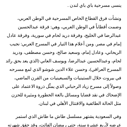
ينسى مسرحية باي باي لندن .
ونشأت فرق القطاع الخاص المسرحية في الوطن العربي،
وضمت أقطاباً في الوطن العربي، وهي: فرقة عبدالحسين
عبدالرضا في الخليج، وفرقة دريد لحام في سورية، وفرقة عادل
إمام في مصر. ومن أعلام هذا التيار في المسرح العربي: نجيب
الريحاني، وعادل إمام، وسعيد صالح، وحسن مصطفى، ودريد
لحام، وعبدالحسين عبدالرضا، ويوسف العاني (الذي يعد بحق رائد
المسرح العراقي)، وحسن علاء الدين شوشو الذي لمع مسرحه
في بيروت خلال الستينيات والسبعينيات من القرن الماضي،
وصولاً إلى مسرح زياد الرحباني الذي يمثِّل ذروة الاعتماد على
الإضحاك في نقد قضايا ومسائل بالغة الخطورة ومثيرة للحزن
مثل الحالة الطائفية والاقتتال الأهلي في لبنان.
وفي السعودية يشتهر مسلسل طاش ما طاش الذي استمر
عرضه لأربع عشرة سنة، حتى رمضان الفائت، وقد حقق شهرته