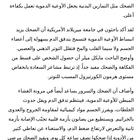
الضحك مثل التمارين البدنية يجعل الأوعية الدموية تعمل بكفاءة
أعلى.
لقد أكد باحثون في جامعة ميريلاند الأمريكية أن الضحك يزيد
انبساط الأوعية الدموية فتسمح بتدفق الدم بسهولة إلى أعضاء
الجسم ولا سيما القلب والمخ فتقلل التوتر الذهني والعصبي.
وأوضح الباحث مايكل ميلر أن حصول الشخص على قسط من
الفكاهة والضحك مفيد جداً. إذ ترتبط مشاعر السعادة بانخفاض
مستوى هرمون الكورتيزول المسبب للتوتر.
وأضاف أن الضحك والسرور يساعد أيضاً في مرونة الغشاء
المبطن للأوعية الدموية، فينتظم تدفق الدم ويقل حدوث
الجلطات، ويفرز الجسم مواد كيميائية لمقاومة الجروح والعدوى
بالجراثيم. ويستطيع من يصابون بأزمة قلبية تجنّب الإصابة بأزمة
ثانية والتعرض لارتفاع ضغط الدم، والاستغناء عن تعاطي كثير
من الأدوية إذا ضحكوا نصف ساعة كل يوم. ويفيد الضحك مرضى