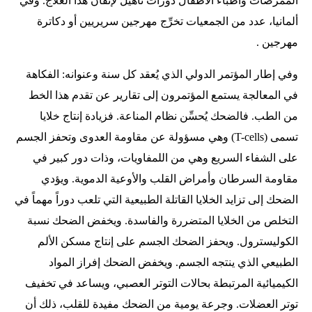
الممرضات وأطباء الأطفال دورات تأهيل لإتقّان هذا العلاج. وفي
ألمانيا، عدد من الجمعيات تخرِّج مهرجين سريريين أو دكاترة
مهرجين .
وفي إطار المؤتمر الدولي الذي يُعقد كل سنة وعنوانه: الفكاهة
في المعالجة يستمع المؤتمرون إلى تقارير عن تقدم هذا الخط
من الطب. فالضحك يُحسِّن نظام المناعة. فزيادة إنتاج خلايا
تسمى (T-cells) وهي مسؤولة عن مقاومة العدوى وتحفز الجسم
على الشفاء السريع وهي من اللمفاويات، وذات دور كبير في
مقاومة السرطان وأمراض القلب والأوعية الدموية. ويؤدي
الضحك إلى تزايد الخلايا القاتلة الطبيعية التي تلعب دوراً مهماً في
التخلص من الخلايا المتضررة والفاسدة. ويخفض الضحك نسبة
الكوليسترول. ويحفز الضحك الجسم على إنتاج مسكن الألم
الطبيعي الذي ينتجه الجسم. ويخفض الضحك إفراز المواد
الكيميائية المرتبطة بحالات التوتر العصبي، ويساعد في تخفيف
توتر العضلات. وجرعة يومية من الضحك مفيدة للقلب، ذلك أن