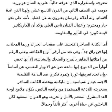
نضوجه واستقراره الذي نعرفه حالياً، على يد الفنان هونوريه
دوميه في النصف الثاني من القرن التاسع عشر. ولهذا الفن عدة
أقسام، وله أعلام وفرسان يعبرون به عن قضايا الأمة على نحو
جاد ومحترم؛ واغتيال الفنان ناجي العلي يؤكد أن للكاريكاتير
قيمة كبيرة في التأثير والمقاومة.
أما الكتابة الساخرة فنجدها على صفحات الجرائد وربما المجلات.
إنها فن راق جداً، وهي تعد من أرقى أنواع الفكاهة. وعلى الرغم
من امتلائها الظاهر بالمرح والضحك والبشاشة، إلا أنها تخفي
أنهاراً من الدموع. إنها مانعة صواعق الانهيار النفسي. هي أساساً
-وإن تعدد تعريفها- ثورة وتمرد فكري ضد البداهة التقليدية
الاجتماعية والسياسية. إن مايكتبه ويخطه الكاتب الساخر
بسخريته اللاذعة المستمدة من واقعه البائس، يكوِّن ملامح لوحة
الغد المشرق المفعم بالأمل والحرية، وهو العنوان المفقود لكل
الباحثين عن حياة أخرى، أكثر تألقاً وجمالاً.