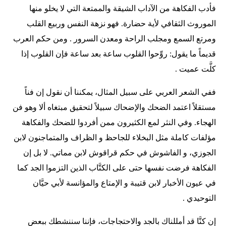
فأدب الفكاهة من الآداب الشيقة والممتعة التي لا يخلو منها
الموروث الثقافي لأية حضارة. فهو نزهة النفس وربيع القلب
ومرتع السمع ومجلب الراحة ومعدن السرور . ومن حكم العرب
قديماً ما يقول: روِّحوا القلوب ساعة بعد ساعة فإن القلوب إذا
كلَّت عميت .
ففي الشعر العربي على سبيل المثال، يمكننا أن نقول إن فناً
مستقلاً اعتمد الضحك والإضحاك سبيلاً لتحقيق مبتغاه ألا وهو فن
الهجاء. وفي النثر لمع الكثيرون ممن أفردوا للضحك والفكاهة
مؤلفات كاملة مثل البخلاء للجاحظ و الظراف والمتماجنون لابن
الجوزي، و الفاشوش في حكم قراقوش لابن مماتي. لا بل إن
الفكاهة فرضت نفسها حتى على الكتَّاب الذين التزموا الجد كما
في عيون الأخبار لابن قتيبة و الإمتاع والمؤانسة لأبي حيَّان
التوحيدي .
إن كنَّا قد أمللناك بالجد والاحتجاجات، فإننا سننشطك ببعض