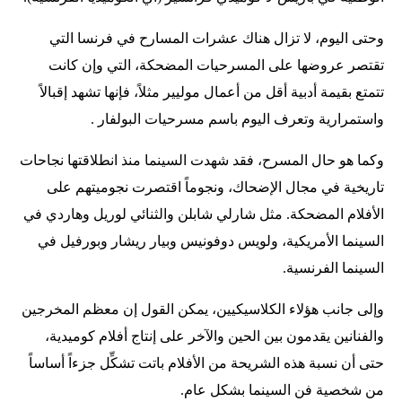
وحتى اليوم، لا تزال هناك عشرات المسارح في فرنسا التي
تقتصر عروضها على المسرحيات المضحكة، التي وإن كانت
تتمتع بقيمة أدبية أقل من أعمال موليير مثلاً، فإنها تشهد إقبالاً
واستمرارية وتعرف اليوم باسم مسرحيات البولفار .
وكما هو حال المسرح، فقد شهدت السينما منذ انطلاقتها نجاحات
تاريخية في مجال الإضحاك، ونجوماً اقتصرت نجوميتهم على
الأفلام المضحكة. مثل شارلي شابلن والثنائي لوريل وهاردي في
السينما الأمريكية، ولويس دوفونيس وبيار ريشار وبورفيل في
السينما الفرنسية.
وإلى جانب هؤلاء الكلاسيكيين، يمكن القول إن معظم المخرجين
والفنانين يقدمون بين الحين والآخر على إنتاج أفلام كوميدية،
حتى أن نسبة هذه الشريحة من الأفلام باتت تشكِّل جزءاً أساساً
من شخصية فن السينما بشكل عام.