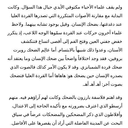
ولم يقف علماء الأحياء مكتوفي الأيدي حيال هذا السؤال. وكانت
البداية مع مقارنة الأصوات المتكررة التي تصدرها القردة العليا
عند دغدغتها، بضحك الإنسان. وقيل بوجود تشابه بينهما. ولاحظ
علماء آخرون حركات عند القردة سمّوها الوجه اللاعب، إذ يتكرر
خفض جفني العين وفتح الفم إلى أقصى اتساع فتنكشف
الأسنان، وعدوا ذلك شبيهاً بالابتسام. أما عالِم الضحك روبرت
بروفين، فقد وجد اختلافاً واضحاً بين ضحك الإنسان وما يعتقد أنه
ضحك قردة الشمبانزي. وقد لا يكون الأمر كذلك فالصوت الذي
يصدره الإنسان حين يضحك هو: هاهاها أما القردة العليا فتضحك
بصوت آخر: أهـ أهـ أهـ.
وقد اهتم فلاسفة بارزون بالضحك وكانت لهم آراؤهم فيه. منهم
أرسطو الذي اعترف بضرورته مع تأكيده الحاجة إلى الاعتدال،
وأفلاطون الذي ذكر المضحكين والمضحكات عرضاً في سياق
البحث عن المدينة الفاضلة التي أراد أن يقصرها على الأفاضل.