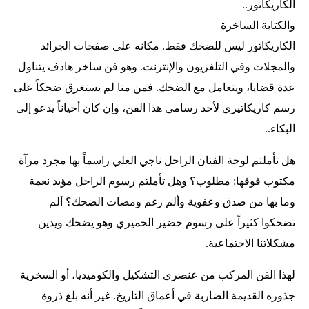
الكاريكاتور..
والكتابة الساخرة
الكاريكاتور ليس للضحك فقط. مكانه على صفحات الجرائد
والمجلات وفي التلفزيون والإنترنت. وهو فن ساخر هادف يتناول
عدة قضايا، ويتعامل مع الضحك. فمن منا لم يستغرق ضحكاً على
رسم كاريكاتيري لأحد رسامي هذا الفن، وإن كان أحياناً يدعو إلى
البكاء..
هل تأملتم لوحة الفنان الراحل ناجي العلي راسماً بها مجرد مرآة
مكتوب فوقها: مطلوب؟ وهل تأملتم رسوم الراحل مؤيد نعمة
وما بها من صدق وعفوية وألم رغم ومضات الضحك؟ ألم
تضحكوا كثيراً على رسوم خضير الحميري وهو يضحك ويدين
مشكلاتنا الاجتماعية.
لهذا الفن المركب من عنصري التشكيل والكوميديا، أو السخرية
جذوره القديمة الضاربة في أعماق التاريخ. غير أنه بلغ ذروة