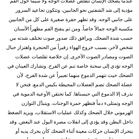
عندما يضحك الإنسان تتقلص عضلات الوجه ولا سيما حول الفم
مؤدية إلى شد الشفتين نحو الجانبين، وتتكون تجاعيد السرور
على جانبي الوجه. وقد تظهر حفرة صغيرة على كل من الجانبين
مكسبة الوجه جمالاً خاصاً. ومن ثم ينفتح الفم مظهراً الأسنان
حسب شدة الضحك. ويرافق ذلك صدور صوت تختلف شدته من
شخص لآخر، بسبب خروج الهواء زفيراً من الحنجرة واهتزاز حبال
الصوت ومصادر الصوت الأخرى. إن خلاصة تقلصات عضلات
الوجه تؤدي إلى سحنة خاصة تنم عن الفرح. وتشارك العينان في
الضحك حيث تنهمر الدموع منهما تعبيراً عن شدة الفرح، لأن
عضلة الضحك تضم العضلات المحيطة بكيس الدمع. فنحن لا
نذرف إلا الدموع التي حبسناها. كما تحتقن الأوعية الدموية في
الوجه وتمتلىء دماً فتظهر حمرة الوجنات. ويتبدَّل التوازن
الهرموني خلال الضحك وكذلك عمليات الاستقلاب، ويزيد الضغط
داخل البطن وقد يؤدي إلى انفلات مصرة البول عند البعض. وقد
يتحرك الإنسان حركات معينة أثناء الضحك كأن يحرك يديه أو