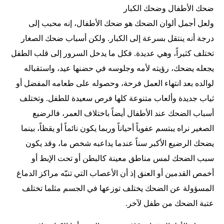
ضحك الأطفال وضحك الكبار
ولعل أجمل ألوان الضحك هو ضحك الأطفال، إنه محبب إلى
درجة أنه ينتقل بسرعة إلى الكبار. ولكن أسباب ضحك الصغار
تختلف كثيراً، وهي عديدة. فكل ما يدخل السرور إلى قلب الطفل
يجعله يضحك، رؤيته لأمه وجلوسه في حضنها عيد، واستقباله
لوالده بعد انتهاء العمل فرحة، وحصوله على طعامه المفضل أو
ثياب جديدة وألعاب متنوعة كلها فرص سعيدة للطفل. وتختلف
أسباب الضحك عند الأطفال أيضاً باختلاف العمر، فالرضيع
الصغير نراه يبتسم عفوياً أحياناً وربما يكون نائماً أو يقظاً، بينما
يضحك الرضيع الأكبر سناً عندما يداعبه شخص ما، وقد يكون
سبب الضحك لمس مناطق معينة كالبطن أو تحت الإبط أو
أخمص القدمين أو العنق إذ أن الأعصاب التي تنبّه مراكز الدماغ
المسؤولة عن الضحك يختلف توزعها في الجسم مثلما تختلف
عتبة الضحك من طفل لآخر.