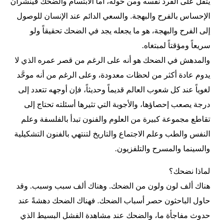
يثقل على الفرد نفسه ومن حوله، أما الابتسام والضحك فينشران
الإحساس بالفرح والبهجة. والسعي الدائم عند الإنسان للوصول
إلى الفرح والبهجة، هو ما يجعله يجد في الضحك تحقيقاً ولو
سريعاً ومؤقتاً لمبتغاه.
والمدهش في الضحك هو أنه على الرغم من قصر عمره الذي لا
يدوم عادة أكثر من لحظات معدودة، وعلى الرغم من أنه موحَّد
لغوياً عند كل شعوب العالم قديماً وحديثاً، فإن أوجهه تتعدد إلى
درجة يصعب إحصاؤها، والأجوبة التي تثيرها أسئلته تحتاج إلى
تقاطع مجموعة كبيرة من العلوم والفنون تبدأ بالفلسفة وعلم
النفس والطب وعلم الاجتماع والتاريخ لتنتهي بالفنون التشكيلية
والسينما والمسرح والتلفزيون.
لماذا نضحك؟
هناك ألف لون ولون من الضحك. وهناك ألف سبب وسبب. وقد
حاول الباحثون حصر أسباب الضحك. فهناك الضحك دهشةً عند
حدوث مفاجأة ما، والضحك عند مشاهدة الفشل البسيط الذي