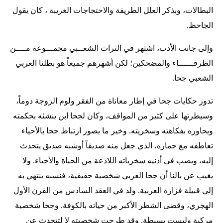
البطالات، وبذكر العلل الطريفة والاحتجاجات الغريبة ، كان يقول
الجاحظ.
وإلى جانب الأدب، اشتهر في التراث الشعــبي مجمـــوعة مــــن
الظرفــــــاء والمضحكين؛ لكن أشهرهم جميعاً هو بطلنا العربي
الشعبي جحا.
تدور حكايات جحا في إطار معاناة من الفقر ولوم الزوجة دوماً،
وسيطرتها على كثير من المواقف، وكان لجحا ابن ينشئه بحكمته
ويحاوره بفكاهته وسخريته. وخير ما يصور ارتباط جحا بالأحياء
تعاطفه مع حماره، الذي جعل منه صديقاً أوشبه صديق يتحدث
إليه، ويصب في أذنيه سخرياته اللاذعة من الحياة والأحياء. ولا
يغيب عن بالنا أن جحا العربي شخصية حقيقية، فنسبه ينتهي به
إلى قبيلة فزارة العربية. ولد في العقد السادس من القرن الأول
الهجري، وقضى الشطر الأكبر من حياته بالكوفة. وجحا شخصية
مركبة وليست بسيطة. وقد طرحت شخصيته لا لتتحدث عن