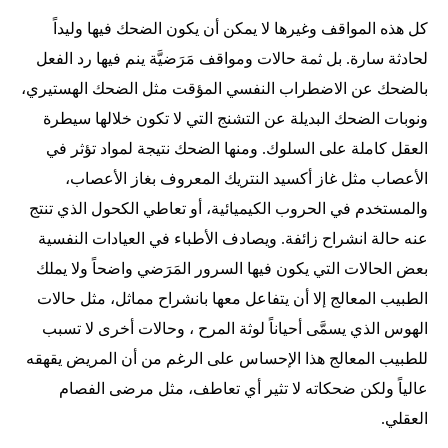
كل هذه المواقف وغيرها لا يمكن أن يكون الضحك فيها وليداً
لحادثة سارة. بل ثمة حالات ومواقف مَرَضيَّة ينم فيها رد الفعل
بالضحك عن الاضطراب النفسي المؤقت مثل الضحك الهستيري،
ونوبات الضحك البديلة عن التشنج التي لا تكون خلالها سيطرة
العقل كاملة على السلوك. ومنها الضحك نتيجة لمواد تؤثر في
الأعصاب مثل غاز أكسيد النتريك المعروف بغاز الأعصاب،
والمستخدم في الحروب الكيميائية، أو تعاطي الكحول الذي تنتج
عنه حالة انشراح زائفة. ويصادف الأطباء في العيادات النفسية
بعض الحالات التي يكون فيها السرور المَرَضي واضحاً ولا يملك
الطبيب المعالج إلا أن يتفاعل معها بانشراح مماثل، مثل حالات
الهوس الذي يسمَّى أحياناً لوثة المرح ، وحالات أخرى لا تسبب
للطبيب المعالج هذا الإحساس على الرغم من أن المريض يقهقه
عالياً ولكن ضحكاته لا تثير أي تعاطف، مثل مرضى الفصام
العقلي.