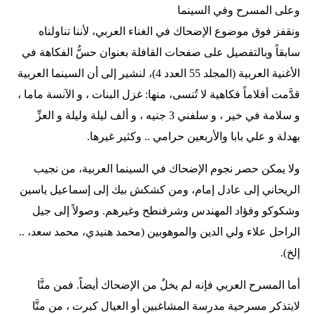
وعلى المسرح وفي السينما
ونقفز فوق موضوع الإضحاك في الغناء العربي، لأننا تناولناه
سابقاً وبالتفصيل على صفحات القافلة بعنوان حسُّ الفكاهة في
الأغنية العربية (المجلد 55 العدد 4)، لنشير إلى أن السينما العربية
قدَّمت أفلاماً فكاهية لا تُنسى، منها: غزل البنات ، و الآنسة ماما ،
و سلامة في خير ، و سلفني 3 جنيه ، و ألف ليلة وليلة و العزِّ
بهدلة و علي بابا والأربعين حرامي .. وكثير غيرها.
ولا يمكن حصر نجوم الإضحاك في السينما العربية، من نجيب
الريحاني إلى عادل إمام، ومن كشكش بيك إلى إسماعيل ياسين
وشكوكو وفؤاد المهندس وشرفنطح وغيرهم. وصولاً إلى جيل
الراحل علاء ولي الدين والموهوبين (محمد هنيدي، محمد سعد، ..
إلخ).
أما المسرح العربي فإنه لم يخلُ من الإضحاك أيضاً. فمن منَّا
لايتذكر مسرحية مدرسة المشاغبين أو العيال كبرت ، من منَّا