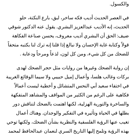
والكسول.
في العصر الحديث أديب فكه ساخر، لبق، بارع النكتة، حلو
الحديث، إنه الأديب عبدالعزيز البشري. يقول عنه الدكتور شوقي
ضيف: الحق أن البشري أديب معروف، يحسن صناعة الفكاهة
قولاً وكتابة غاية الإحسان ولا نبالغ إذا قلنا إنه ترك لنا بكتبه متحفاً
للضحك من كل شيء، ومن كل لون، لذعاً ومرحاً ودعابة .
إن رواية الضحك وغيرها من روايات مثل حجر الضحك لهدى
بركات وغالب هلسا، وأعمال إميل حبيبي ولا سيما الوقائع الغريبة
في اختفاء سعيد أبي النحس المتشائل و أخطية ليست أعمالاً
فكاهية على الرغم من الكثير من المواقف والمشاهد المتفكهة
والساخرة والتورية الهزلية، لكنها اهتمت بالضحك لتناقش دور
بطلها في الحياة وتأثيره في التفكير والوجدان. وهناك أعمال
تغيب عنها الرؤية الفلسفية والنظرية بشأن الضحك، ولكنها توحي
بهذه الرؤية وتلمح إليها التاريخ السري لنعمان عبدالحافظ لمحمد