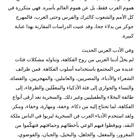
هموم العرب فقط، بل عن هموم العالم بأسره. فهي متكررة في
كل الأمم والشعوب كالترك والفرس وحتى الغرب، فالمهرج
جوكر من بدلاء جحا، وقد عنيت الدراسات المقارنة بهذا عناية
كبيرة.
وفي الأدب العربي الحديث
لم يخلُ أدبنا العربي من روح الفكاهة، وتناوله مشكلات فئات
عديدة من المجتمع باستخدامه أسلوب الفكاهة. فمن طرائف
الشعراء والأدباء، والمصريين، والعاملين، والمهجريين، والقضاة،
والنساء والجواري إلى فئة الأذكياء والمغفّلين والظرفاء، إلى
طائفة البخلاء والطفيليين وغير ذلك. والسخرية تعد أرقى أنواع
الفكاهة، لما تحتاج إليه من ذكاء، وخفة، ومهارة، وخفاء، ومكر.
ولقد استخدم الأدباء العرب فن السخرية ليربوا في الناس ملكة
النقد، ويوقظوا فيهم الوعي بأخطائهم وحماقتهم فتهكّموا من
المغرور، والمغفل، والجاهل، والبخيل، والجبان، والفوضوي،