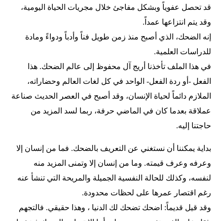
قد تحصل عفوياً وبشكل مفاجئ خلال مجريات الحياة اليومية،
وقد يتم انتزاعها عمداً.
إنه الضحك، الذي أصبح منذ زمن طويل فناً وأدباً ودواءً ومادة
للدراسات العلمية.
في هذا الملف تأخذنا أريج آل محفوظ إلى عالم الضحك. هذا
الفعل -أو ردة الفعل- الواحد في كل لغات العالم وحضاراته،
الملازم دائماً لحياة الإنسان، وقد أصبح في العصر الحديث صناعة
عملاقة بعدما كان في الماضي حرفة، ربما لسد المزيد من
حاجتنا إليه.
بداية يمكننا أن نستغني عن التعريف بالضحك. فما من إنسان إلا
وعرفه وعرف قيمته. وما من إنسان إلا وتمنى المزيد منه
لنفسه، وكذلك للحالة النفسية الجميلة والمريحة التي تنشأ عنه
رغم اقتصار عمرها على لحظات محدودة.
وقد قيل قديماً: اضحك تضحك لك الدنيا ، وهذا حقيقي. فالتجهم