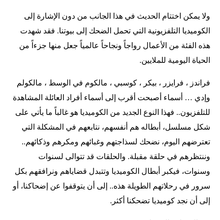
ولا يمكن اختتام الحديث في هذا الجانب من دون الإشارة إلى
الكوميديا التلفزيونية التي تحمل الضحك إلى بيوتنا. فقد شهدت
هذه الفئة من الأعمال رواجاً ونجاحاً عالمياً جعل منها جزءاً من
الحياة اليومية للملايين.
فراندز ، فرايزر ، بيكر ، كوسبي ، مالكوم في الوسط ، مالكولم
وإدي … أسماء أصبحت أقرب إلى أسماء أفراد العائلة المشاهدة
للتلفزيون.. فهذا النوع الجديد من الكوميديا هو غالباً ما يأتي على
شكل مسلسل، أبطاله هم أنفسهم، نتابعهم في المشكلة التي
تعترضهم اليوم، نضحك لسذاجتهم وغبائهم ومكرهم وذكائهم..
وننتظرهم في حلقة مقبلة. والحلقات قد تتوالى لسنوات
وسنوات، فيكبر أبطال الكوميديا وتتبدل قضاياهم ونرافقهم بكل
سرور في رحلاتهم الطويلة هذه.. إلى أن يتوقفوا عن إضحاكنا، أو
إلى أن نجد كوميديا تضحكنا أكثر.