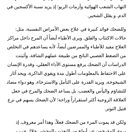
التهاب الشعب الهوائية وأزمات الربو؛ إذ يزيد نسبة الأكسجين في
الدم. و يقلل الشخير.
وللضحك فوائد كبيرة في علاج بعض الأمراض النفسية، مثل:
حالات الاكتئاب والقلق. ويرى الأطباء أيضاً أن المرح داخل مراكز
العلاج مفيد للأطباء والممرضين أيضاً، لأنه يساعدهم في التخلص
من الضغط العصبي الناتج من طبيعة عملهم الشاقة. وأثبتت
الدراسات أن الضحك يرفع مستوى الأداء العقلي، وقدرة الإنسان
على الاحتفاظ بالمعلومات أطول مدة ويقوي الذاكرة، ويحد آثار
الشيخوخة، ويزيد القدرة على التأمل والاسترخاء، وهو دواء مضاد
للتشاؤم واليأس والغضب. بل يساعد الضحك والمرح في جعل
العلاقة الزوجية أكثر استقراراً وراحة؛ لأن الضحك يسهم في نزع
فتيل التوتر.
ولكن قد يموت المرء من الضحك فعلاً، وهذا أمر معروف. إذ
يروي المؤرخون عن أنواع من التعذيب الوحشي خلال حرب