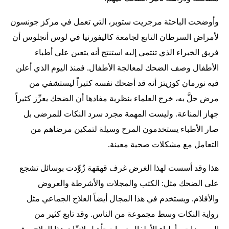
وأوضحت الباحثة مرجريت ستوبر، التي تعمل في مركز جونسون
لأمراض السرطان التابع لجامعة كاليفورنيا في لوس أنجلوس أن
فريق الخبراء الذي تنتمي إليه استنتج أنه يتعين على أطباء
الأطفال وصف الضحك لمعالجة الأطفال. فمنذ اليوم الذي أعلن
فيه نورمان كوزيتز أنه قد أضحك نفسه كثيراً ليستشفي من
مرض حلَّ به، خرج العلماء بنظرية مفادها أن الضحك يعزِّز كثيراً
جهاز المناعة. وليست المهمة مجرد سرد النكات للمرضى بل
صار الأطباء يستخدمون المرح وسيلة لتمكين مرضاهم من
التعامل مع مشكلات صحية معينة.
هذا وقد أسست لهذا الغرض غرف قهقهة زُوِّدت بوسائل تشجع
على الضحك مثل: الكتب والمجلات والأشرطة والعروض
والأفلام. ويستخدم في هذا المجال أيضاً العلاج الجماعي مثل
رواية النكات وسط مجموعة من الناس. وقد تابع كثير من