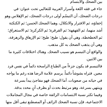
بين الضحك والابتسام
جاء في فقه اللغة وأسرار العربية للثعالبي تحت عنوان: في
درجات الضحك، أن التبسّم أولى درجات الضحك، ثم الإهلاس وهو
إخفاؤه، ثم الافترار والانكلال، وهما الضحك الحسن؛ ثم الكتكتة
أشد منهما، ثم القهقهة؛ ثم القرقرة؛ ثم الكركرة؛ ثم الاستغراق؛
ثم الخطخطة، وهي أن يقول: طيخ؛ طيخ؛ ثم الإزهاق والزهزقة،
وهي أن يذهب الضحك به كل مذهب.
والواقع أن التبسم هو نسيب الضحك. وهناك اختلافات كثيرة ما
بين الاثنين.
فالتبسم قد يكون جزءاً من الطباع الراسخة دائماً في نفس فرد
معين. فتراه بشوشاً دائماً. يرسم علامة الرضا هذه رغم ما يواجه
في حياته من صعوبات. أما الضحك فهو مفاجئ يبدأ بسرعة
وينتهي بسرعة، وهو مرتبط بحدث أو بظرف آنٍ محدد بدقة.
وفيما تكثر نسبة الابتسامات الزائفة خاصة في مجال المجاملات
الاجتماعية، فإن نسبة الضحك الزائف أو المصطنع تبقى أقل منها