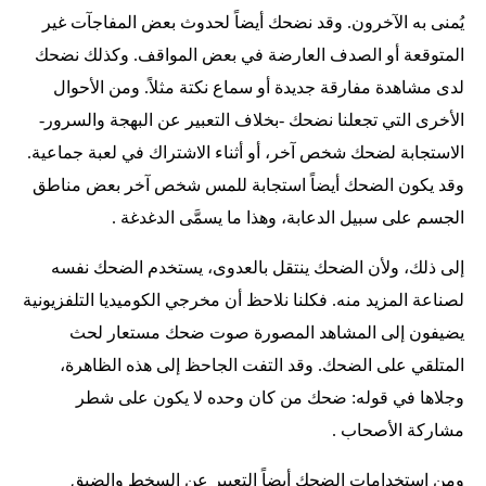
يُمنى به الآخرون. وقد نضحك أيضاً لحدوث بعض المفاجآت غير
المتوقعة أو الصدف العارضة في بعض المواقف. وكذلك نضحك
لدى مشاهدة مفارقة جديدة أو سماع نكتة مثلاً. ومن الأحوال
الأخرى التي تجعلنا نضحك -بخلاف التعبير عن البهجة والسرور-
الاستجابة لضحك شخص آخر، أو أثناء الاشتراك في لعبة جماعية.
وقد يكون الضحك أيضاً استجابة للمس شخص آخر بعض مناطق
الجسم على سبيل الدعابة، وهذا ما يسمَّى الدغدغة .
إلى ذلك، ولأن الضحك ينتقل بالعدوى، يستخدم الضحك نفسه
لصناعة المزيد منه. فكلنا نلاحظ أن مخرجي الكوميديا التلفزيونية
يضيفون إلى المشاهد المصورة صوت ضحك مستعار لحث
المتلقي على الضحك. وقد التفت الجاحظ إلى هذه الظاهرة،
وجلاها في قوله: ضحك من كان وحده لا يكون على شطر
مشاركة الأصحاب .
ومن استخدامات الضحك أيضاً التعبير عن السخط والضيق