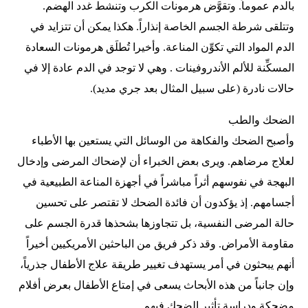
بالدم عموماً. وتقوَّض هرمونات الكرب وتنشط غدد الهضم.
وتتلقى شرطة الجسم الخاصة إنذاراً. هكذا يمكن أن تتزايد في
الدم المواد التي تكوِّن المناعة. وأخيرا تُطلَق هرمونات السعادة
المسكِّنة للألم الأندروفينات . وهي لا توجد في الدم عادة إلا في
حالات نادرة (على سبيل المثال بعد جري مديد).
الضحك والطب
وأصبح الضحك والفكاهة من الوسائل التي يستعين بها الأطباء
لعلاج مرضاهم. ويرى بعض الخبراء أن لإضحاك المرضى وإدخال
البهجة في نفوسهم أثراً مباشراً في أجهزة المناعة الطبيعية في
أجسامهم. إذ يؤكدون أن فائدة الضحك لا تقتصر على تحسين
حالة المرضى النفسية، بل تتجاوزها بشحذها قدرة الجسم على
مقاومة الأمراض. وقد ذكر فريق من الباحثين الأمريكيين أخيراً
أنهم يبحثون في أمر يستهدف تغيير طريقة علاج الأطفال جذرياً،
وإن جانباً من هذه الأبحاث يسعى في إمتاع الأطفال بعرض أفلام
مضحكة ودراسة تأثير الضحك فيهم.