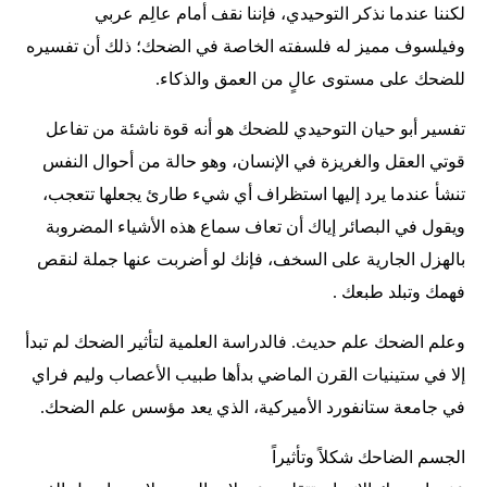
لكننا عندما نذكر التوحيدي، فإننا نقف أمام عالِم عربي
وفيلسوف مميز له فلسفته الخاصة في الضحك؛ ذلك أن تفسيره
للضحك على مستوى عالٍ من العمق والذكاء.
تفسير أبو حيان التوحيدي للضحك هو أنه قوة ناشئة من تفاعل
قوتي العقل والغريزة في الإنسان، وهو حالة من أحوال النفس
تنشأ عندما يرد إليها استظراف أي شيء طارئ يجعلها تتعجب،
ويقول في البصائر إياك أن تعاف سماع هذه الأشياء المضروبة
بالهزل الجارية على السخف، فإنك لو أضربت عنها جملة لنقص
فهمك وتبلد طبعك .
وعلم الضحك علم حديث. فالدراسة العلمية لتأثير الضحك لم تبدأ
إلا في ستينيات القرن الماضي بدأها طبيب الأعصاب وليم فراي
في جامعة ستانفورد الأميركية، الذي يعد مؤسس علم الضحك.
الجسم الضاحك شكلاً وتأثيراً