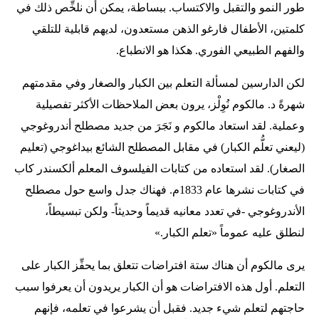
طور النمو والتقبل والاكتساب. ببساطة، يمكن أن نلخِّص ذلك في
كلمتين، الأطفال فارغو الذهن مستعدون، لديهم قابلية للتلقي
والفهم الطبيعي الفوري. هكذا هو الانطباع.
لكن الدارسين لمسألة التعلم بين الكبار والصغار وفي مقدمتهم
شهرةً د. مالكوم نُوِلْز، يرون بعض الملاحظات الأكثر تفصيلية
وعملية. لقد استعاد مالكوم و نَجَرَ من جديد مصطلح أندروغوجي
(ليعني تعلُّم الكبار) في مقابل المصطلح الشائع بيداغوجي (تعليم
الصغار). لقد استعاده من كتابات الفيلسوف المعلم ألكسندر كاب
في كتابات نشرها عام 1833م. فهناك جدل واسع حول مصطلح
الأندروغوجي -في تعدد معانيه قديماً وحديثاً- ولكن تبسيطاً،
لنطلق عليه عموماً «تعلم الكبار.»
يرى مالكوم أن هناك ستة افتراضات تتعلق بما يحفِّز الكبار على
التعلم. أول هذه الافتراضات هو أن الكبار يريدون أن يعرفوا سبب
حاجتهم لتعلم شيء جديد. فقبل أن يشرعوا في تعلمه، فإنهم