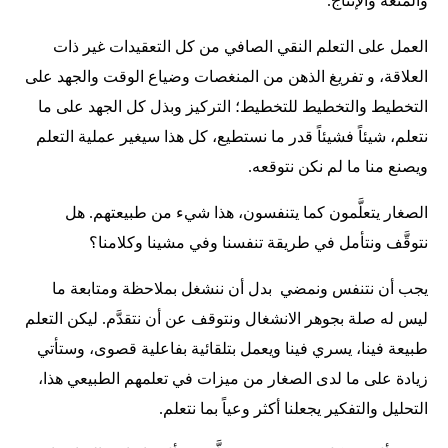
والمتعة والإنتاج.
العمل على التعلم النقي الصافي من كل التعقيدات غير ذات
العلاقة، و تفريغ الذهن من المنغصات وضياع الوقت والجهد على
التخطيط والتخطيط للتخطيط؛ التركيز وبذل كل الجهد على ما
نتعلم، شيئاً فشيئاً قدر ما نستطيع، كل هذا سيغير عملية التعلم
ويصنع منا ما لم نكن نتوقعه.
الصغار يتعلَّمون كما يتنفسون، هذا شيء من طبيعتهم. هل
نتوقَّف ونتأمل في طريقة تنفسنا وفي مشينا وكلامنا؟
يجب أن نتنفس ونمضي بدل أن ننشغل بملاحظة ومتابعة ما
ليس له صلة بجوهر الانشغال ونتوقف عن أن نتقدَّم. ليكن التعلم
طبيعة فينا، يسري فينا ويعمل بتلقائية بفاعلية قصوى، وستأتي
زيادة على ما لدى الصغار من ميزات في تعلمهم الطبيعي هذا،
التحليل والتفكير يجعلنا أكثر وعياً بما نتعلم.