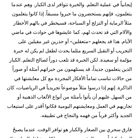
إيجابياً في عملية التعلم. والخبرة تتوافر لدى الكبار. وهم عندما
يتعلمون، فإنهم يستحضرون ما خبروا مسبقاً. إذا كانوا يتعلمون
مثلاً الرماية أو التزلج أو السباحة، فسيخطر في بالهم الأخطار
والآلام التي قد تحدث لهم، كما عايشوها في حوادث في ماضي
الأيام. هذا قد يجعلهم «متعقلين» أو حذرين غير مقبلين على
التجريب أو التقبل السريع مثلما يحدث لطفل لم يكن له خبرة
مؤلمة أو سعيدة. لكن الخبرة قد تلعب دوراً لصالح التعلم. الكبار
الذين يتعلمون جديداً، قد يستلهمون من خبراتهم أمثلة أو صوراً
من حالات تناسب تماماً الأفكار المجردة مع كل معايشتها في
الذاكرة. إنهم إذا درسوا مثلاً موضوعاً تجريدياً في الرياضيات، كان
من السهل عليهم أن يأتوا بأمثلة من أنواع الألعاب الذهنية أو
تجاربهم في العمل ومعايشتهم اليومية فكانوا أقدر على استيعاب
الجديد وأكثر قرباً من فهمه والنجاح في تطبيقه.
فارق سحري بين الصغار والكبار هو توافر الوقت. عندما يصبحُ