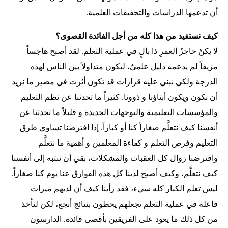
أن تدعمها الدراسات والتحقيقات العلمية.
كيف نستفيد من هذا كله من أجل الفائدة القصوى؟
لا يكنْ حاجزُ العمرِ ذا بالٍ في عملية التعلم. لقد أصبح هاجساً
مزيفاً لم يدعمه دليل علميٌ، ليكون متداولاً بين الناس لهذه
الدرجة ولكي نبني عليه قرارات قد تكون أثرت في مصير ما نريد
أن نكون ويكون أبناؤنا و ذوونا. كثيراً ما تحدثنا عن نظم التعليم
والمؤسسات التعليمية والتوجهات الجديدة و قليلاً ما تحدثنا عن
أنفسنا كيف نتعلَّم صغاراً كنا أو كباراً. إذا افترضنا تساوي طرق
التعليم وفرص التعلم و كفاءة المعلمين و أهمية ما نتعلَّم
وافترضنا زوال كل العقبات والمشكلات، بقي أن ننتبه إلى أنفسنا
كيف نتعلَّم، وكيف أصبح لدينا كل هذه الفوارق عنا يوم كنا صغاراً.
ليس تعلم الكبار كله سيء، فقد رأينا كيف أن لديهم ميزات
فاعلة في عملية التعلم تجعلهم يحظون بنتائج أنجع، لكن لنأخذ
من كل ذلك ما يعود على الفريقين بأقصى فائدة. الدارسون