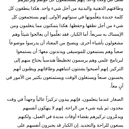
وطاقتهم الذهنية والبدنية من أجل شيء واحد. هكذا ينطقون كل
كلمة جديدة يتعلَّمونها في سنواتهم الأولى. إنهم يستجمعون كل
شيء من أجل نطقها وحفظها. هكذا يتمكنون مما يتعلمون ومن
الإمساك به سريعاً. أما الكبار، فقد تعلَّموا أن يعالجوا شيئاً وهم
مشغولون بأشياء أخرى. ويصبح من المعتاد أن يدرسوا موضوعاً
صعباً وهم يستمعون للموسيقى ويدندنون معها؛ أن يستمعوا
لبرنامج علمي وهم يرسمون تخطيطاً هندسياً يحتاج منهم إلى
التركيز. إنهم أصبحوا يشتتون انتباههم وطاقاتهم ويظنون أنهم
يحسنون صنعاً ويستغلون الوقت ويستمتعون بكثير من الأمور في
آنٍ معاً.
الصغار عندما يتعلمون، فإنهم يبدون تركيزاً عالياً وجهداً في وقت
محدود، ثم يليه شيء من الراحة. إنهم لا ينهكون أنفسهم
ويدمِّرون تركيزهم بقضاء أوقات مديدة في العمل، ولكنهم
يسعون للراحة والتجديد. إن الكبار قد يجبرون أنفسهم على