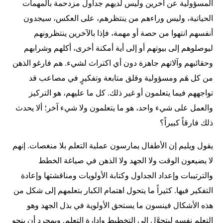
المسؤولية عن آخرين وليس لديهم جداول مزدحمة بالمهمات
الحياتية، وليس وراءهم من ينتظرهم، على العكس، سيجدون
أنفسهم انتهوا من حصة أو مهمة، فإذا بالآخرين ينتظرونهم
ليوصلوهم إلى بيوتهم أو إلى أية أمكنة أخرى، أكلهم وشرابهم
وحقائبهم وآلاتهم جاهزة دون أي اكتراث لشيء. هم فارغو الذهن
من كل هَم ومسؤولية وقلق متابعة وتفكيرٍ في مصاعب قد
تواجههم فيما يتعلمون أو غير ذلك. كل ما عليهم، هو التركيز
والعمل على شيء واحد، هو ما يتعلمون ولا شيء آخر؛ ألا يحدث
ذلك فارقاً كبيراً؟
يقول ويليم إن الأطفال يمارسون عملية التعلم بلا منغصات. إنهم
لا يضيعون الوقت ولا الجهد ولا الذهن في صياغة الخطط
والترتيبات وإعداد الجداول وكتابة الأولويات ومناقشتها وإعادة
التفكير فيها. كثيراً ما يتحول اهتمام الكبار بتعلمهم إلى شكل من
هذه الأشكال فينسون ما يستحق الأولوية في بذل الجهد وهو
التعلم نفسه ليتحوَّل إلى التخطيط وإدارة التعلم. وبمجرد أن ينجو