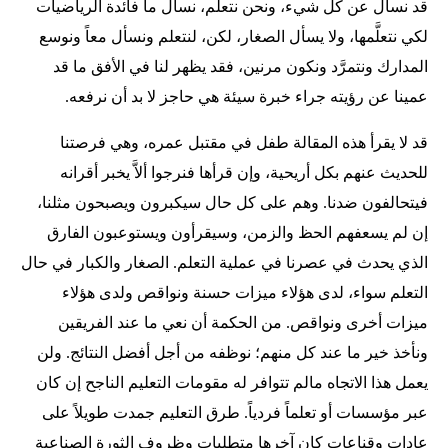
قد نسأل عن كل شيء، ونحن نتعلَّم، نسأل ما فائدة الرياضيات
لكي نتعلَّمها، ولا يسأل الصغار، لكن، لنتعلم ونسأل معاً ونوسع
المدارك ونتمرَّد ونكون مرنين، فقد يظهر لنا في الأفق ما قد
عمينا عن رؤيته جراء خبرة سيئة هي حاجز لا بد أن نرفعه.
قد لا يقرأ هذه المقالة طفل في مقتبل عمره، وهي فرصتنا
للحديث عنهم بكل أريحية، وإن قرأها فنرجوا ألاَّ يخبر أقرانه
فيتحالفون ضدنا. وهم على كل حال سيكبرون ويصبحون مثلنا،
إن لم يسعفهم الحظ والزمن، وسيقرأون ويستوعبون الفارق
الذي يحدث في عصرنا في عملية التعلم. الصغار والكبار في حال
التعلم سواء، لدى هؤلاء ميزات حسنة ونواقص ولدى هؤلاء
ميزات أخرى ونواقص. من الحكمة أن نعي ما عند الفريقين
ونأخذ خير ما عند كل منهم؛ نوظفه من أجل أفضل النتائج. ولن
يعمل هذا الاتجاه مالم تتوافر له مقومات التعليم الناجح إن كان
عبر مؤسسات أو تعلماً فردياً. طرق التعليم جمدت طويلاً على
عادات وقناعات كان آخرها متطلبات وظروف الثورة الصناعية