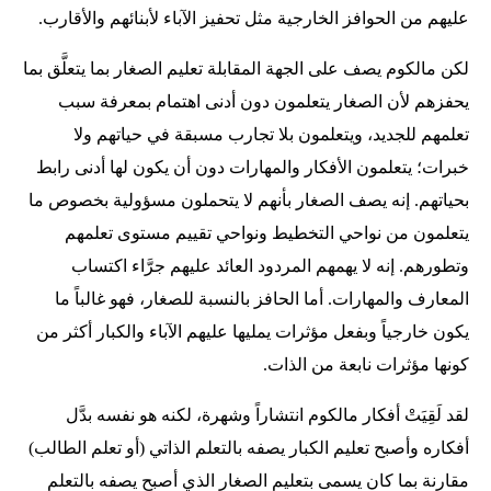
عليهم من الحوافز الخارجية مثل تحفيز الآباء لأبنائهم والأقارب.
لكن مالكوم يصف على الجهة المقابلة تعليم الصغار بما يتعلَّق بما
يحفزهم لأن الصغار يتعلمون دون أدنى اهتمام بمعرفة سبب
تعلمهم للجديد، ويتعلمون بلا تجارب مسبقة في حياتهم ولا
خبرات؛ يتعلمون الأفكار والمهارات دون أن يكون لها أدنى رابط
بحياتهم. إنه يصف الصغار بأنهم لا يتحملون مسؤولية بخصوص ما
يتعلمون من نواحي التخطيط ونواحي تقييم مستوى تعلمهم
وتطورهم. إنه لا يهمهم المردود العائد عليهم جرَّاء اكتساب
المعارف والمهارات. أما الحافز بالنسبة للصغار، فهو غالباً ما
يكون خارجياً وبفعل مؤثرات يمليها عليهم الآباء والكبار أكثر من
كونها مؤثرات نابعة من الذات.
لقد لَقِيَتْ أفكار مالكوم انتشاراً وشهرة، لكنه هو نفسه بدَّل
أفكاره وأصبح تعليم الكبار يصفه بالتعلم الذاتي (أو تعلم الطالب)
مقارنة بما كان يسمى بتعليم الصغار الذي أصبح يصفه بالتعلم