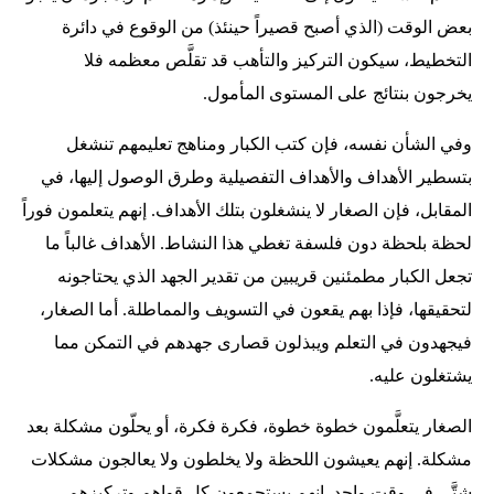
بعض الوقت (الذي أصبح قصيراً حينئذ) من الوقوع في دائرة
التخطيط، سيكون التركيز والتأهب قد تقلَّص معظمه فلا
يخرجون بنتائج على المستوى المأمول.
وفي الشأن نفسه، فإن كتب الكبار ومناهج تعليمهم تنشغل
بتسطير الأهداف والأهداف التفصيلية وطرق الوصول إليها، في
المقابل، فإن الصغار لا ينشغلون بتلك الأهداف. إنهم يتعلمون فوراً
لحظة بلحظة دون فلسفة تغطي هذا النشاط. الأهداف غالباً ما
تجعل الكبار مطمئنين قريبين من تقدير الجهد الذي يحتاجونه
لتحقيقها، فإذا بهم يقعون في التسويف والمماطلة. أما الصغار،
فيجهدون في التعلم ويبذلون قصارى جهدهم في التمكن مما
يشتغلون عليه.
الصغار يتعلَّمون خطوة خطوة، فكرة فكرة، أو يحلّون مشكلة بعد
مشكلة. إنهم يعيشون اللحظة ولا يخلطون ولا يعالجون مشكلات
شتَّى في وقت واحد. إنهم يستجمعون كل قواهم وتركيزهم