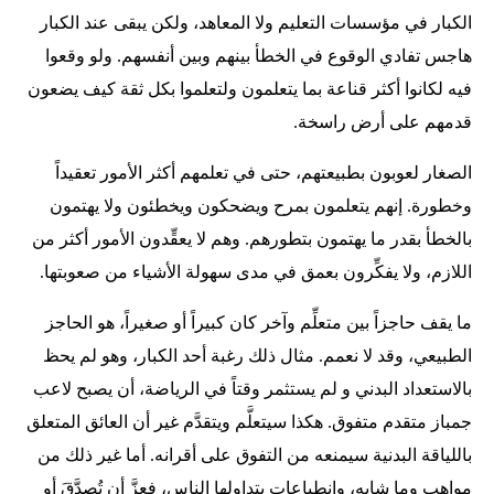
الكبار في مؤسسات التعليم ولا المعاهد، ولكن يبقى عند الكبار
هاجس تفادي الوقوع في الخطأ بينهم وبين أنفسهم. ولو وقعوا
فيه لكانوا أكثر قناعة بما يتعلمون ولتعلموا بكل ثقة كيف يضعون
قدمهم على أرض راسخة.
الصغار لعوبون بطبيعتهم، حتى في تعلمهم أكثر الأمور تعقيداً
وخطورة. إنهم يتعلمون بمرح ويضحكون ويخطئون ولا يهتمون
بالخطأ بقدر ما يهتمون بتطورهم. وهم لا يعقِّدون الأمور أكثر من
اللازم، ولا يفكِّرون بعمق في مدى سهولة الأشياء من صعوبتها.
ما يقف حاجزاً بين متعلِّم وآخر كان كبيراً أو صغيراً، هو الحاجز
الطبيعي، وقد لا نعمم. مثال ذلك رغبة أحد الكبار، وهو لم يحظ
بالاستعداد البدني و لم يستثمر وقتاً في الرياضة، أن يصبح لاعب
جمباز متقدم متفوق. هكذا سيتعلَّم ويتقدَّم غير أن العائق المتعلق
باللياقة البدنية سيمنعه من التفوق على أقرانه. أما غير ذلك من
مواهب وما شابه، وانطباعات يتداولها الناس، فعزَّ أن تُصدَّقَ أو