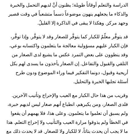
الدراسة والتعلم أوقاتاً طويلة؛ يظنون أنَّ لديهم التحمل والخبرة
والذكاء ما يجعلهم ينهون موضوعاً دسماً متشعباً في وقت قصير
وجهد مركز. وهكذا لا يبقى في الذاكرة إلا القليلُ.
قد يتوفَّر معلّمٌ للكبار كما يتوفَّر للصغار وقد لا يتوفَّر. وإذا توفَّر،
فإن الكبار عليهم مسؤولية معالجة ما يتعلمون واكتسابه بوعي،
وقد ينطوون على بعض التمرد عكس ما يشيع لدى الصغار من
التلقي والقبول والتفاعل. إن الصغار يأخذون ما يسدى لهم بكل
أريحية وقبول، دونما التفكير فيما وراء الموضوع ودون طرح
أسئلة تجلبها الخبرة والتحليل.
وقريب من هذا حال الكبار مع العيب والإحراج وتأنيب الآخرين.
فلدى الصغار، ومن يكبرهم، انطباع أنهم صغار ليس لديهم خبرة،
ولم يسبق أن تعلموا ما يتعلمون. وعلى هذا، فلا يهمهم أن يقعوا
في الخطأ ولم يذوقوا مرارة العيب والتأنيب ولا إحراج التعلم. هذا
ما لا يجب أن يحدث بتاتاً، لا للكبار ولا للصغار. قد لا يحدث ذلك مع