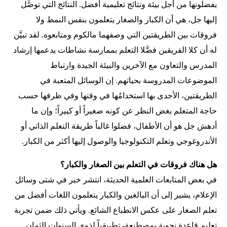
يفضلونها من أجل بيئة ونتائج تعليمية أفضل. النتائج التي توصَّل
إليها جل، هي أن الكبار والصغار يتعلمون بنفس النمط ولا
فروقات بين الطريقتين التي وصفهما مالكوم ومتابعوه. لقد تبيَّن
له أن كلا الفريقين فضَّلا التعلم بممارسة نشاطات يدعمها إرشاد
المدرس والتعاون مع الآخرين والبيئة الجيدة وارتباط
الموضوعات المدروسة بحياتهم. إن الوسائل المتعبة في
الطريقتين، الأجدى بها استخدامُها في وقتها وفي ظرفها حسب
حاجة المتعلم بغض النظر عن كونه صغيراً أو كبيراً؛ وإن ما
أدهش جل هو أن الأطفال، فضلوا غالباً طريقة التعلم الذاتي أو
الأندروغوجي وتعلم التكنولوجيا والوصول إليها أكثر من الكبار.
هل هناك فروقات في التعلم بين الصغار والكبار؟
في بعض المتابعات العلمية الحديثة، انتشر خبر في شتى وسائل
الإعلام، يشير إلى أن البالغين والكبار يتعلمون اللغات أفضل من
تعلم الصغار على عكس الانطباع الشائع. ويأتي ذلك ضمن تجربة
تعليم قاعدة نحوية -مصطنعة- تطبيقياً لذوي السنوات الثمان