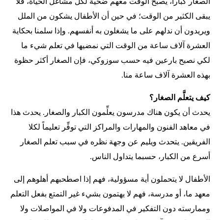
الصغار كباراً، يصبح الوقت معهم ضحية لكل مشاغل الحياة، فلا
يبقى الكثير من الوقت؛ في حين أن الأطفال يشكون من الملل
ويريدون أن ندلهم على ما يشغلون به أنفسهم. وإذا سلمنا بحكاية
العشرة آلاف ساعة من الوقت التي نمضيها في تعلم شيء ما
لكي نصبح بارعين فيه حسب سوزوكي، فإن الصغار أكثر حظوة
بهذه العشرة آلاف ساعة منا.
كيف يتعلَّم الصغار؟
يحدث أن يكون هناك مدرسون يعلِّمون الكبار والصغار. يحدث هذا
في معاهد الفنون والمهارات والمراكز التي توفِّر تعليماً لكلا
الفريقين. يتحدث ويليم عن وجهة نظره في سبب تعلم الصغار
أسرع من الكبار، حسبما يتداول الناس.
الأطفال لا يتحملون أية مسؤولية، فهم إذا اصطحبهم أهلوهم إلى
معهد ما، أو مدرسة، فهم لا يهتمون بشيء غير التمتع بفعل التعلم
وممارسته دون التفكير في المدفوعات ولا في المواصلات ولا