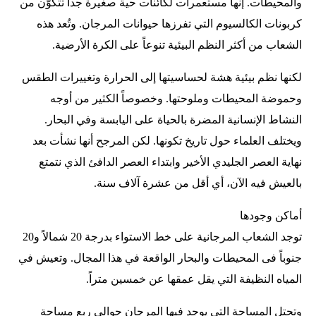
والمحيطات. إنها مستعمرات لكائنات حية صغيرة جداً تتكوَّن من
كربونات الكالسيوم التي تفرزها حيوانات المرجان. وتُعد هذه
الشعاب من أكثر النظم البيئية تنوعاً على الكرة الأرضية.
لكنها نظم بيئية هشة لحساسيتها إلى الحرارة وتغييرات الطقس
وحموضة المحيطات وملوحتها. وخصوصاً الكثير من أوجه
النشاط الإنسانية المضرة بالحياة على اليابسة وفي البحار.
ويختلف العلماء حول تاريخ تكونها. لكن المرجح أنها نشأت بعد
نهاية العصر الجليدي الأخير وابتداء العصر الدافئ الذي نتمتع
بالعيش فيه الآن، أي أقل من عشرة آلاف سنة.
أماكن وجودها
توجد الشعاب المرجانية على خط الاستواء بدرجة 20 شمالاً و20
جنوباً فى المحيطات والبحار الواقعة في هذا المجال. وتعيش في
المياه النظيفة التي يقل عمقها عن خمسين متراً.
وتحتل المساحة التي يوجد فيها المرجان حوالي ربع مساحة