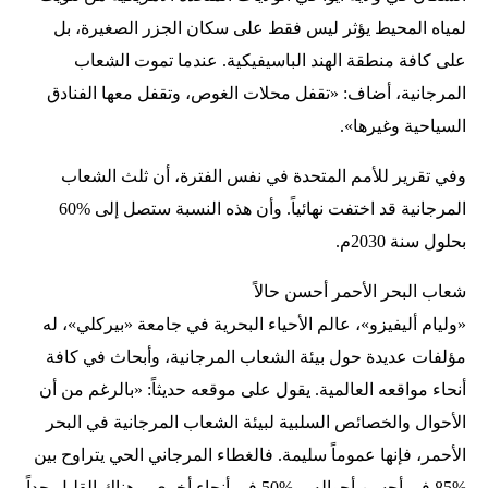
لمياه المحيط يؤثر ليس فقط على سكان الجزر الصغيرة، بل
على كافة منطقة الهند الباسيفيكية. عندما تموت الشعاب
المرجانية، أضاف: «تقفل محلات الغوص، وتقفل معها الفنادق
السياحية وغيرها».
وفي تقرير للأمم المتحدة في نفس الفترة، أن ثلث الشعاب
المرجانية قد اختفت نهائياً. وأن هذه النسبة ستصل إلى %60
بحلول سنة 2030م.
شعاب البحر الأحمر أحسن حالاً
«وليام أليفيزو»، عالم الأحياء البحرية في جامعة «بيركلي»، له
مؤلفات عديدة حول بيئة الشعاب المرجانية، وأبحاث في كافة
أنحاء مواقعه العالمية. يقول على موقعه حديثاً: «بالرغم من أن
الأحوال والخصائص السلبية لبيئة الشعاب المرجانية في البحر
الأحمر، فإنها عموماً سليمة. فالغطاء المرجاني الحي يتراوح بين
%85 في أحسن أحواله، و%50 في أنحاء أخرى. وهناك القليل جداً