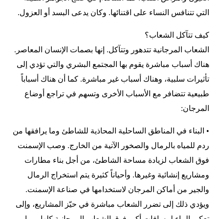
التي تتنافس النساء على اقتنائها. وكان يدعى البسد أو العزول.
كيف تتآكل الشعاب؟
الشعاب المرجانية تتدهور وتتآكل. إنها بصمات الإنسان المعاصر.
هناك أسباب مباشرة يقوم بها المجتمع البشري والتي تؤدي إلى
تأثيرات سلبية، وهناك أسباب غير مباشرة. كما أن هناك أسباباً
طبيعية تتضافر مع الأسباب الأخرى وتسهم في تراجع أوضاع
المرجان:
• البناء في المناطق الساحلية المحاذية للشاطئ وما يرافقها من
ردم للمياه بالرمال والصخور الآتية من الخارج. وصب الإسمنت
فوق الشعاب لزيادة مساحة الشاطئ، من أجل بناء مطارات
ومشاريع إنشائية وغيرها. وأحياناً كثيرة يتم استخراج الرمال
والجير من أماكن المرجان لاستخدامها في صناعة الإسمنت.
ويؤدي ذلك إلى تضرر الشعاب مباشرة في حيّز المشاريع، وإلى
تعكير الماء لمسافات أكبر فوق الشعاب المرجانية كلها، مما