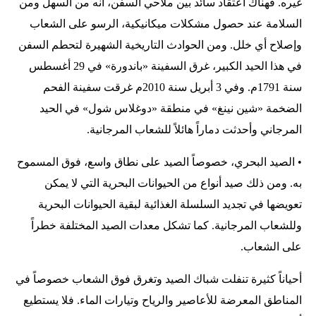
غيره. فهناك اعتقاد سائد بين ملاحي السفن، أنه من السهل ومن
السلامة عند حصول مشكلات ميكانيكية، الرسو على الشعاب
وإصلاح أي خلل. ومن الحوادث التاريخية الشهيرة لتحطم السفن
في هذا الحيد الكبير، غرق السفينة «باندورة» في 29 أغسطس
سنة 1791م. وفي 3 أبريل سنة 2010م غرقت سفينة الفحم
الضخمة «شين نينغ» في منطقة «دوغلاس شول» في الحيد
المرجاني وأحدثت دماراً هائلاً للشعاب المرجانية.
• الصيد البحري، خصوصاً الصيد على نطاق واسع، فوق المسموح
به. ومن ذلك صيد أنواع من الحيوانات البحرية التي لا يمكن
تعويضها في تجديد السلسلة الغذائية لبقية الحيوانات البحرية
وللشعاب المرجانية. كما تشكل معدات الصيد المختلفة خطراً
على الشعاب.
أحياناً كثيرة تنفلت شباك الصيد وتغرق فوق الشعاب خصوصاً في
المناطق المعرضة للأعاصير والرياح وتيارات الماء. فلا يستطيع