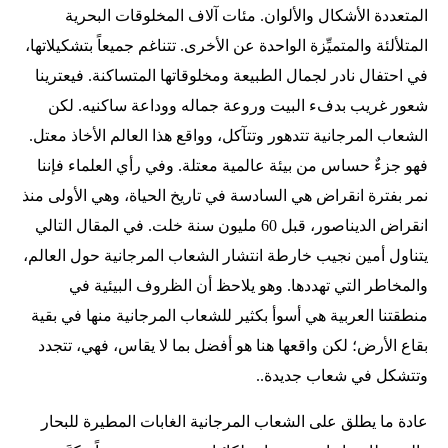
المتعددة الأشكال والألوان. مئات آلاف المخلوقات البحرية
المتلألئة والمتميِّزة الواحدة عن الأخرى. تتناغم جميعاً بتشكيلاتها،
في احتفال نادر لجمال الطبيعة ومخلوقاتها المتساكنة. فيعترينا
شعور غريب بدفء البيت وروعة جماله ووداعة ساكنيه. لكن
الشعاب المرجانية تتدهور وتتآكل، وواقع هذا العالم الأخاذ معتل.
فهو جزءٌ حساس من بيئة عالمية معتلة. وفي رأي العلماء فإننا
نمر بفترة انقراض هي السادسة في تاريخ الحياة، وهي الأولى منذ
انقراض الديناصور، قبل 60 مليون سنة خلت. في المقال التالي
يتناول أمين نجيب خارطة انتشار الشعاب المرجانية حول العالم،
والمخاطر التي تهددها. وهو يلاحظ أن الظروف البيئية في
منطقتنا العربية هي أسوأ بكثير للشعاب المرجانية منها في بقية
بقاع الأرض؛ لكن واقعها هنا هو أفضل بما لا يقاس، فهي، تتجدد
وتتشكل في شعاب جديدة..
عادة ما يطلق على الشعاب المرجانية الغابات المطيرة للبحار