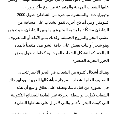
عليها الشعاب المهدبة والمتفرعة من نوع «أكروبورا»،
و«بورايات»، والمنتشرة مباشرة من الشاطئ بطول 2000
كيلومتر. وفي أماكن أخرى تنمو الشعاب على مسافة من
الشاطئ مشكِّلة ما يشبه البحيرة بينها وبين الشاطئ، حيث ينمو
عشب البحر والمروج الجميلة، وكذلك ينمو الأيكة أو المانغروف،
وهو شجر أو نبات يعيش على حافة الشواطئ متغذياً بالمياه
المالحة. كما تتشكل الشعاب المرجانية كحلقات حول بعض
الجزر البحرية الصغيرة.
وهناك أشكال كثيرة من الشعاب في البحر الأحمر تتحدى
التصنيف العام للشعاب المرجانية بأشكالها الغريبة، ويظهر ذلك
في الصورة من قبل ناسا. ويعتقد على نطاق واسع أن هذه
الشعاب تكوَّنت بواسطة الحركة غير العادية للصفائح التكتونية
التي كونت البحر الأحمر والتي لا تزال على نشاطها البطيء.