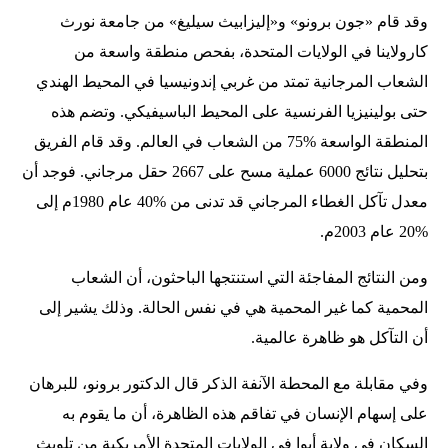
وقد قام «جون برونو» و«إليزابيث سيليغ» من جامعة نورث
كارولاينا في الولايات المتحدة، بفحص منطقة واسعة من
الشعاب المرجانية تمتد من غربي إندونيسيا في المحيط الهندي
حتى بولينيزيا الفرنسية على المحيط الباسيفيكي. وتضم هذه
المنطقة الواسعة %75 من الشعاب في العالم. وقد قام الفريق
بتحليل نتائج 6000 عملية مسح على 2667 حقل مرجاني. فوجد أن
معدل تآكل الغطاء المرجاني قد تدنى من %40 عام 1980م إلى
%20 عام 2003م.
ومن النتائج المفاجئة التي استنتجها الباحثون، أن الشعاب
المحمية كما غير المحمية هي في نفس الحالة. وذلك يشير إلى
أن التآكل هو ظاهرة عالمية.
وفي مقابلة مع المحطة الآنفة الذكر قال الدكتور برونو، للبرهان
على إسهام الإنسان في تفاقم هذه الظاهرة، أن ما يقوم به
السكان في ولاية أيوا في الولايات المتحدة الأمريكية من تلويث