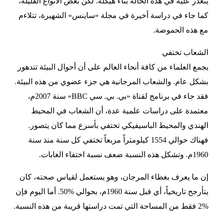
يتعذر عليه في هذه الحالة بناء هيكله. لكن بعض الأنواع القليلة،
كما جاء في دراسة أخيرة في مجلة «ساينس» الشهيرة، تتلاءم
مع هذه الحموضة.
الشعاب تختفي
يجمع العلماء من كافة أنحاء العالم على أن أحوال البيئة تتدهور
بشكل عام. والشعاب المرجانية هي جزء عضوي من هذه البيئة.
فقد جاء في برنامج لقناة «بي. بي. سي BBC» سنة 2007م،
معتمدة على دراسات علمية عدة، أن الشعاب في المحيط
الهندي والمحيط الباسيفيكي تختفي بأسرع مما كان يتصور.
فهناك حوالي 1554 كيلومتراً مربعاً تختفي كل سنة منذ سنة
1960م. وتشكل هذه النسبة ضعف نسبة اختفاء الغابات.
إن ما يعرف بغطاء المرجان، وهو يستعمل لقياس صحته، كان
يتأرجح تاريخياً، أي قبل سنة 1960م، بحوالي %50. أما اليوم فإن
%2 فقط من المساحة التي تمت دراستها قريبة من هذه النسبة.