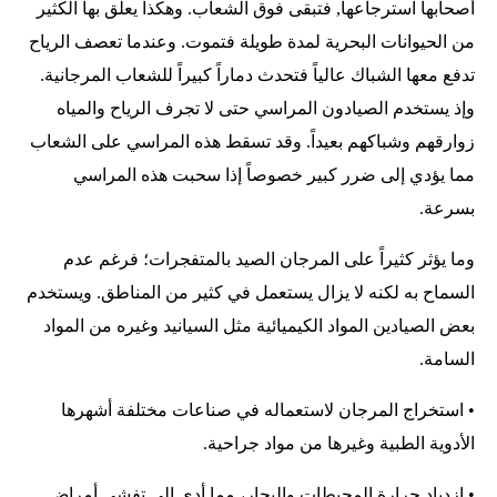
أصحابها استرجاعها, فتبقى فوق الشعاب. وهكذا يعلق بها الكثير
من الحيوانات البحرية لمدة طويلة فتموت. وعندما تعصف الرياح
تدفع معها الشباك عالياً فتحدث دماراً كبيراً للشعاب المرجانية.
وإذ يستخدم الصيادون المراسي حتى لا تجرف الرياح والمياه
زوارقهم وشباكهم بعيداً. وقد تسقط هذه المراسي على الشعاب
مما يؤدي إلى ضرر كبير خصوصاً إذا سحبت هذه المراسي
بسرعة.
وما يؤثر كثيراً على المرجان الصيد بالمتفجرات؛ فرغم عدم
السماح به لكنه لا يزال يستعمل في كثير من المناطق. ويستخدم
بعض الصيادين المواد الكيميائية مثل السيانيد وغيره من المواد
السامة.
• استخراج المرجان لاستعماله في صناعات مختلفة أشهرها
الأدوية الطبية وغيرها من مواد جراحية.
• ازدياد حرارة المحيطات والبحار، مما أدى إلى تفشي أمراض