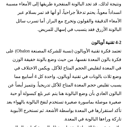
ونتيجة لذلك، قد تجد البالونة المنفجرة طريقها إلى الأمعاء مسببة
انسداداً معوياً، يحتم تدخلاً جراحياً، أو أنها قد تمر بسلام عبر
الأمعاء الدقيقة والقولون وتخرج مع البراز. أما تسرب سائل
البالونة الأزرق فقد يتسبب في إسهال للمريض.
4-2 تقنية أوبالون
تعتمد فكرة تقنية الأوبالون (نسبة للشركة المصنعة Obalon) على
فكرة بالون المعدة نفسها، من حيث وضع بالونة خفيفة الوزن
في المعدة لتقليص الحجم المتاح للأكل. ويكمن الاختلاف في
وضع ثلاث بالونات في تقنية أوبالون، واحدة كل 4 أسابيع مما
يسبب تقليص حجم المعدة المتاح للأكل تدريجياً. وتتميز أيضاً عن
البالون العادي بأن وضع البالونة هنا يتم عبر بلع كبسولة أو حبة
صغيرة موصلة بماسورة صغيرة تستخدم لنفخ البالونة بالهواء بعد
تأكد استقرارها في المعدة بواسطة الأشعة. ثم تستخرج الأنبوبة
تاركة وراءها البالونة في المعدة.