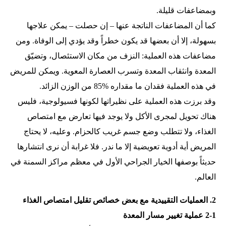
وبمضاعفات قليلة.
كما أن المضاعفات الناتجة عنها – إن حصلت – يمكن علاجها
بسهولة، إلا أن بعضها قد يكون خطراً وقد يؤدي إلى الوفاة. ومن
مضاعفات هذه العملية: النزف من مكان الاستئصال، وتضيّق
المعدة وانثقاب المعدة وتسرب العصارة المعوية. ويمكن للمريض
في هذه العملية فقدان ما مقداره %85 من الوزن الزائد.
وقد برزت هذه العملية على نظيراتها لكونها فسيولوجية، فليس
هناك تحويل لمجرى الأكل ولا يوجد فيها تعارض مع امتصاص
الغذاء، ولا تتطلب وضع جسم غريب كالحزام. وعليه، لا يحتاج
المريض أية أدوية تعويضية إلا ما ندر. فلا غرابة أن نرى انتشارها
حديثاً بوصفها الخيار الجراحي الأول في معظم مراكز السمنة في
العالم.
2. العمليات التقييدية مع بعض خصائص تقليل امتصاص الغذاء
2-1 عملية تغيير مسار المعدة