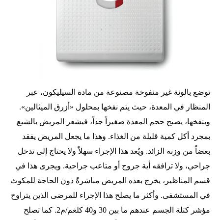
توضع بالونة غير منفوخة مصنوعة من مادة السيليكون، عبر
المنظار في المعدة، حيث يتم نفخها بمحلول «أزرق الميثالين».
وبنفخها، يصبح حجم المعدة صغيراً جداً، فيشعر المريض بالشبع
بمجرد أكل كمية قليلة من الغذاء. وهذا ما يجعل المريض يفقد
بعضاً من وزنه الزائد. ويُعد هذا الإجراء سهلاً ولا يحتاج إلى تدخل
جراحي، ولا ترافقه أية جروح أو متاعب جراحية. ويجرى هذا في
قسم المناظير، يخرج بعده المريض مباشرةً دون الحاجة للمكوث
في المستشفى. وأكثر ما يصلح هذا الإجراء للمرضى الذين يتراوح
مؤشر كتلة الجسم عندهم ما بين 30 و40 كلغم/م2. كما تصلح