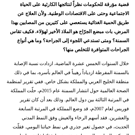
قضية مؤرقة للحكومات نظراً لنتائجها الكارثية على الحياة
الاجتماعية وحتى على الاقتصادات الوطنية. ولأن العلاج عن
طريق الحمية الغذائية يستعصي على كثيرين من المصابين بهذا
المرض، بات مبضع الجرّاح هو الملاذ الأخير لهؤلاء. فكيف تقاس
السمنة؟ ومتى تستدعي اللجوء إلى الجراحة؟ وما هي أنواع
الجراحات المتوافرة للتخلص منها؟
خلال السنوات الخمس عشرة الماضية، ازدادت نسبة الإصابة
بالسمنة المفرطة ازدياداً رهيباً في العالم بأسره، بما في ذلك
منطقة الخليج العربي والمملكة بشكل خاص. ففي تقرير لمنظمة
الصحة العالمية حول انتشار السمنة عام 2015م، حلّت المملكة
في المرتبة الثالثة بين دول العالم. وذلك بعد أن كان تقرير
فوربس لعام 2007م، قد وضع المملكة في المرتبة السابعة
والعشرين. فقد أسهم الرخاء والعيش وفق النمط المدني
الحديث، في حصول تغير جذري في نمط حياتنا اليومي. فقلّت