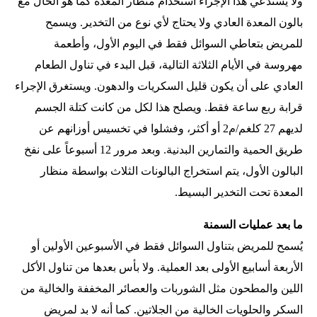
ولا يستدعي هذا الإجراء استخدام منظار المعدة كما هو الحال مع
بالون المعدة العادي ولا يحتاج لأي نوع من التخدير. ويسمح
للمريض بتعاطي السوائل فقط في اليوم الأول، وأطعمة
مهروسة في الأيام الثلاثة التالية، قبل البدء في تناول الطعام
العادي على أن يكون قليل السكريات والدهون. ويستغرق الإجراء
قرابة ربع ساعة فقط. ويصلح هذا لكل من كانت كتلة الجسم
لديهم 27 كلغم/م2 أو أكثر، وفشلوا في تخسيس أوزانهم عن
طريق الحمية والتمارين البدنية. وبعد مرور 12 أسبوعاً على نفخ
البالون الأول، يتم استخراج البالونات الثلاث بواسطة منظار
المعدة تحت التخدير البسيط.
ما بعد عمليات السمنة
يُسمح للمريض بتناول السوائل فقط في الأسبوعين الأولين أو
الأربعة أسابيع الأولى بعد العملية. ولا بأس بعدها من تناول الأكل
اللين والمطحون مثل الشوربات والعصائر المخففة والخالية من
السكر والحلويات الخالية من الجلاتين. كما أنه لا بد لمريض