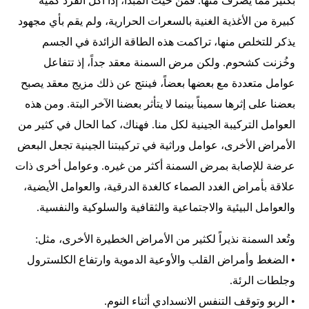
بكثير مما يصرف منها. فمن حيث المبدأ، إذا أكل الفرد كمية
كبيرة من الأغذية الغنية بالسعرات الحرارية، ولم يقم بأي مجهود
يذكر للتخلص منها، تراكمت هذه الطاقة الزائدة في الجسم
وخُزنت كشحوم. ولكن مرض السمنة معقد جداً، إذ تتفاعل
عوامل متعددة مع بعضها بعضاً، فينتج عن ذلك مزيج معقد يصبح
بعضنا على إثرها سميناً بينما لا يتأثر بعضنا الآخر البتة. ومن هذه
العوامل التركيبة الجينية لكل منا. فهناك، كما الحال في كثير من
الأمراض الأخرى، عوامل وراثية في تركيبتنا الجينية تجعل البعض
عرضة للإصابة بمرض السمنة أكثر من غيره. وعوامل أخرى ذات
علاقة بأمراض الغدد الصماء كالغدة الدرقية، والعوامل الأيضية،
والعوامل البيئية والاجتماعية والثقافية والسلوكية والنفسية.
وتُعد السمنة نذيراً لكثير من الأمراض الخطيرة الأخرى، مثل:
• الضغط وأمراض القلب والأوعية الدموية وارتفاع الكلسترول
وجلطات الرئة.
• الربو وتوقف التنفس الانسدادي أثناء النوم.