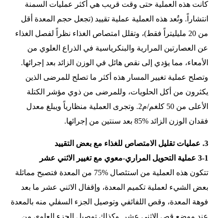
كانت هذه العملية حتى وقت قريب هي أكثر عمليات السمنة
انتشاراً. وتُعد هذه العملية عملية تقييد (تجعل حجم المعدة أقل
من 20 مليليتراً فقط)، وتقلل امتصاص الغذاء نظراً لفصل الغذاء
عن العصارتين المرارية والبنكرياسية في الذراع العلوي من
الأمعاء، مما يؤدي إلى نقص هائل في الوزن الزائد بعد إجرائها.
وتصلح عملية تغيير المسار هذه أكثر ما تصلح للمرضى الذين
يكثرون من أكل الحلويات، وللمرضى من ذوي مؤشر الكتلة
الأعلى من 50 كلغم/م2. وتجرى العملية منظارياً ويبلغ معدل
فقدان الوزن الزائد %85 بعد سنتين من إجرائها.
3. عمليات تقليل الامتصاص للغذاء مع بعض التقييد
3-1 عملية التحويل المراري-معوي مع تغيير الاثني عشر
تتكون هذه العملية من استئصال %75 من المعدة فتصبح مماثلة
بعض الشيء لعملية تكميم المعدة، وإقفال الاثني عشر ما بعد
فوهة المعدة، وقص اللفائفي وتوصيل الجزء السفلي منه بالمعدة
عند موضع قص الاثني عشر. وكذلك توصيل الجزء العلوي من