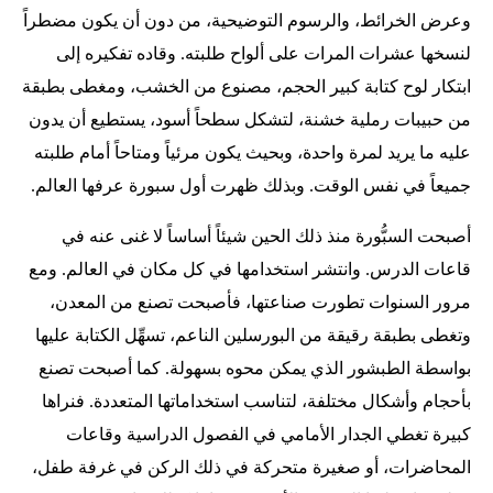
وعرض الخرائط، والرسوم التوضيحية، من دون أن يكون مضطراً
لنسخها عشرات المرات على ألواح طلبته. وقاده تفكيره إلى
ابتكار لوح كتابة كبير الحجم، مصنوع من الخشب، ومغطى بطبقة
من حبيبات رملية خشنة، لتشكل سطحاً أسود، يستطيع أن يدون
عليه ما يريد لمرة واحدة، وبحيث يكون مرئياً ومتاحاً أمام طلبته
جميعاً في نفس الوقت. وبذلك ظهرت أول سبورة عرفها العالم.
أصبحت السبُّورة منذ ذلك الحين شيئاً أساساً لا غنى عنه في
قاعات الدرس. وانتشر استخدامها في كل مكان في العالم. ومع
مرور السنوات تطورت صناعتها، فأصبحت تصنع من المعدن،
وتغطى بطبقة رقيقة من البورسلين الناعم، تسهِّل الكتابة عليها
بواسطة الطبشور الذي يمكن محوه بسهولة. كما أصبحت تصنع
بأحجام وأشكال مختلفة، لتناسب استخداماتها المتعددة. فنراها
كبيرة تغطي الجدار الأمامي في الفصول الدراسية وقاعات
المحاضرات، أو صغيرة متحركة في ذلك الركن في غرفة طفل،