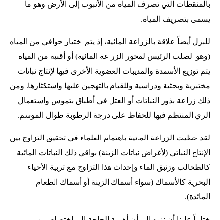
بالمنقطات التي تصرف المياه من الأنبوب إلى الأرض وهو ما
يسمى بتصريف المياه.
للبزل أيضاً علاقة بالزراعة المائية، إذ يتم اختيار حوافي من المياه
(وهو الصلب الرئيس لمحور الزراعة المائية) أو أقنية من المياه
يتم توزيع الأسمدة والمذيبات العضوية الأخرى فيها لإنتاج نباتات
مختبرية وبحثية ودراسية وللقيام بالتهجين عليها واستكثارها. ومن
ذلك زراعة بذور النباتات أو العتل في أطباق بتموس واستعمال
الري المنتظم فيها للحفاظ على درجة الرطوبة طوال الموسم.
لقد حظيت الزراعة المائية باهتمام العلماء في تحقيق التزاوج بين
الإنتاج النباتي (لأغراض نباتات الزينة) بواقي ذلك النباتات المائية
كالطحالب وزنبق الماء وإحداث هذا التزاوج مع تربية الأحياء
البحرية كالأسماك (سواء أسماك الزينة أو أسماك الطعام –
المائدة).
ختاماً علينا أن ننوه إلى أن أهمية الحاجة إلى اختصاصيين