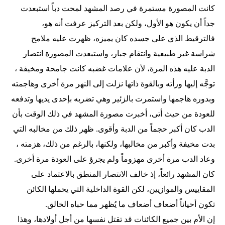
كانت المصورة مستمرة في رصد المشهد لمحت دباً استبعدت
جداً أن يكون هو الأول، ولكن بعد التركيز عرفت أنه هو،
فالترقيط الذي على جسده كان يميزه، ظهرت عليه ملامح
شراسة غير طبيعية وانتقام جبار، واستبعدت المصورة انتصار
الدبة عليه هذه المرة، لأن علامات غضبه كانت جامحة ومخيفة ،
توجَّه إليها ورأته وبالقوة ذاتها نزلت إلى النهر مرة أخرى وهاجمته
وبدوره هاجمها واستمرت بالزئير وهي تضربه بإحدى يديها وتدفعه
للعودة من حيث أتى، أخبرت مصورة المشهد في ذلك الوقت بأن
الدب كان أكبر حجماً من الدبة وأقوى. ظهر ذلك من مخالبه التي
بدت مخيفة وأكبر من مخالبها، ولكنها، بالرغم من ذلك، هزمته ،
وعاد الدب مرة أخرى مهزوماً ولم يجرؤ على العودة مرة أخرى.
كان المشهد رائعاً، إذ خالف الانتصار المنطق بالاعتماد على
المقاييس والموازيين، لكن القوة الداخلية التي يحملها الكائن
تكون أحياناً أضعاف أضعاف ما يُظهر مما حباه الخالق.
إن الأم بين جميع الكائنات قد تقتل نفسها من أجل أولادها، وهذا