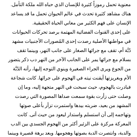
معنوية تحمل رموزاً كثيرة للإنسان الذي حباه الله ملكة التأمل.
هناك مشاهد كثيرة تحدث في عالم الحيوان تحمل ما قد يساعد
الإنسان على فهم الكثير من معاني الحياة الحقيقية.
على إحدى القنوات الفضائية المهتمة برصد تحركات الحيوانات
في مواطنها الأصلية رصدت إحدى المُصورات الأجنبيات مشهد
دُبَّة أم، تقف مع جرائها الصغار على جانب النهر، وبينما تقف
بسلام مع جرائها يمر على الجانب الآخر من النهر دب ذكر يتضور
من الجوع ويرى الجراء الصغيرة وينوي التوجه إليها، رأته الدُبَّة
الأم وبغريزتها أيقنت نيته في الهجوم على جرائها. كانت شجاعة
فبادرت بالهجوم، حيث سبحت في النهر متجهة إليه، وما إن
وصلت حتى زأرت بقوة سمعت صداها المصورة التي رصدت
المشهد من بعيد، ضربته بيدها واستمرت تزأر بأعلى صوتها
وتهاجمه إلى أن استسلم واستدار ليعود من حيث أتى. كانت
المعركة مركزة على الزئير أكثر من الهجوم الجسدي بين الدب
والدبة، وانتصرت الدبة بصوتها وهجومها. وبعد برهة قصيرة وبينما