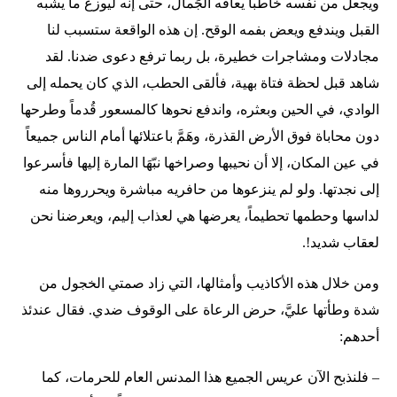
ويجعل من نفسه خاطباً يعافه الجَمال، حتى إنه ليوزع ما يشبه
القبل ويندفع ويعض بفمه الوقح. إن هذه الواقعة ستسبب لنا
مجادلات ومشاجرات خطيرة، بل ربما ترفع دعوى ضدنا. لقد
شاهد قبل لحظة فتاة بهية، فألقى الحطب، الذي كان يحمله إلى
الوادي، في الحين وبعثره، واندفع نحوها كالمسعور قُدماً وطرحها
دون محاباة فوق الأرض القذرة، وهَمَّ باعتلائها أمام الناس جميعاً
في عين المكان، إلا أن نحيبها وصراخها نبّهَا المارة إليها فأسرعوا
إلى نجدتها. ولو لم ينزعوها من حافريه مباشرة ويحرروها منه
لداسها وحطمها تحطيماً، يعرضها هي لعذاب إليم، ويعرضنا نحن
لعقاب شديد!.
ومن خلال هذه الأكاذيب وأمثالها، التي زاد صمتي الخجول من
شدة وطأتها عليَّ، حرض الرعاة على الوقوف ضدي. فقال عندئذ
أحدهم:
– فلنذبح الآن عريس الجميع هذا المدنس العام للحرمات، كما