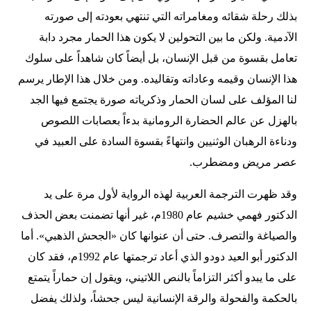
بذلك رحلة شقائه ومغامراته التي تنتهي بعودته إلى صورته
الآدمية. ولكن ما بين التحولين لا يكون هذا الحمار مجرد دابة
تعامل بقسوة من قبل الإنسان، بل أيضاً كان شاهداً على سلوك
هذا الإنسان وقيمه وعاداته وتقاليده. ومن خلال هذا الإطار يرسم
لنا المؤلف على لسان الحمار وذكرياته صورة يجتمع فيها الجد
بالهزل عن عالم الحضارة الرومانية بدءاً بعصابات اللصوص
ودناءة الرهبان الوثنيين وانتهاءً بقسوة السادة على العبيد في
عصر مريض ومضطرب.
وقد ظهرت الترجمة العربية لهذه الرواية لأول مرة على يد
الدكتور فهمي خشيم عام 1980م، غير أنها تضمنت بعض الحذف
والصياغة والتصرف. حتى أن عنوانها كان «الجحش الذهبي». أما
الدكتور أبو العيد دودو الذي أعاد ترجمتها عام 1992م، فقد كان
على ما يبدو أكثر التزاماً بالنص اللاتيني، ويقول إن حماراً يتمتع
بالحكمة والفحولة والرقة الإنسانية ليس جحشاً، ولذلك يفضل