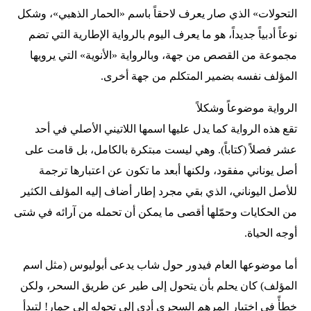
التحولات» الذي صار يعرف لاحقاً باسم «الحمار الذهبي»، وشكل
نوعاً أدبياً جديداً، هو ما يعرف اليوم بالرواية الإطارية التي تضم
مجموعة من القصص من جهة، وبالرواية «الأنوية» التي يرويها
المؤلف نفسه بضمير المتكلم من جهة أخرى.
الرواية موضوعاً وشكلاً
تقع هذه الرواية كما يدل عليها اسمها اللاتيني الأصلي في أحد
عشر فصلاً (كتاباً). وهي ليست مبتكرة بالكامل، بل قامت على
أصل يوناني مفقود، ولكنها أبعد ما تكون عن اعتبارها ترجمة
للأصل اليوناني، الذي بقي مجرد إطار أضاف إليه المؤلف الكثير
من الحكايات وحمّلها أقصى ما يمكن أن تحمله من آرائه في شتى
أوجه الحياة.
أما موضوعها العام فيدور حول شاب يدعى أبوليوس (مثل اسم
المؤلف) كان يحلم بأن يتحول إلى طير عن طريق السحر، ولكن
خطأً في اختيار المرهم السحري أدى إلى تحوله إلى حمار! لتبدأ