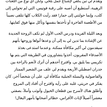
ويُقدم لي تبن يكفي لإشباع جمل بلخي. ولكن أي نوع من اللعنات
الرهيبة، أستطيع أن أصبه على رقبة فوتيس، التي لم تحولني إلى
كلب، وإنما حولتني إلى حمار! فقد رأيت الكلاب كلها تتلقى نصيباً
من الأطعمة الفاخرة أو تأخذها بنفسها وتأكل منها فوق كفايتها.
وبعد الليلة الفريدة ودرس الحب الأول لم تكف الزوجة الجديدة
عن الإشادة بما تدين لي به إلى أن وعدها أبواها وزوجها بأنهم
سيقدمون لي أكبر مكافأة ممكنة. وعندما استدعى بعدئذ
الأصدقاء المقربون، أخذوا يتشاورون في الطريقة التي يتم بها
تكريمي بما يليق بي. واقترح أحدهم أن أترك لأنعم بالراحة بين
جدران اصطبلي الأربعة ويقدم لي علف من الشعير الممتاز
والفاصولية والبسلة الجبلية مكافأة لي. على أن شخصاً آخر، كان
يفكر في حريتي، غلبه على رأيه واقترح أن أقتاد إلى المروج
وأطلق هناك لأسرح بين قطعان الخيول وأتوثب وأملأ، بصفتي
معشراً أصيلاً لإناث الأفراس، حظائر أصحابها بأمهر البغال!