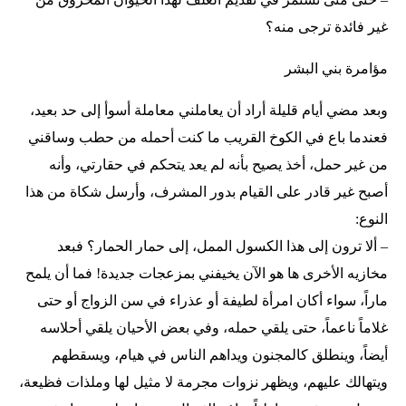
غير فائدة ترجى منه؟
مؤامرة بني البشر
وبعد مضي أيام قليلة أراد أن يعاملني معاملة أسوأ إلى حد بعيد،
فعندما باع في الكوخ القريب ما كنت أحمله من حطب وساقني
من غير حمل، أخذ يصيح بأنه لم يعد يتحكم في حقارتي، وأنه
أصبح غير قادر على القيام بدور المشرف، وأرسل شكاة من هذا
النوع:
– ألا ترون إلى هذا الكسول الممل، إلى حمار الحمار؟ فبعد
مخازيه الأخرى ها هو الآن يخيفني بمزعجات جديدة! فما أن يلمح
ماراً، سواء أكان امرأة لطيفة أو عذراء في سن الزواج أو حتى
غلاماً ناعماً، حتى يلقي حمله، وفي بعض الأحيان يلقي أحلاسه
أيضاً، وينطلق كالمجنون ويداهم الناس في هيام، ويسقطهم
ويتهالك عليهم، ويظهر نزوات مجرمة لا مثيل لها وملذات فظيعة،