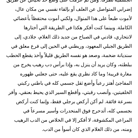
إضرابي المتواصل عن العلف أو بإلقاء نفسي من مكان عال،
لأموت طبعاً على هذا المنوال، ولكني أموت محتفظاً بأعضائي
الكاملة. وبينما كنت أفكر هكذا في الطريقة التي أختارها
لانتحاري، قادني في الصباح من جديد ذلك الغلام، جلادي، إلى
الطريق الجبلي المعهود، وربطني في الحين إلى فرع معلق في
سنديانة ضخمة، وصعد هو نفسه الطريق قليلاً وأخذ يقطع الحطب
ببلطته، وكان يريد أن ينزل به، وإذا برأس دب رهيب يخرج من
مغارة قريبة! وما كاد نظري يقع عليه، حتى جعلني ظهوره
المفاجئ أهتز رعباً وأضع ثقل جسمي كله في باطني ركبتي
الخلفيتين، وأنصب رقبتي، وأقطع السير الذي يحيط بعنقي، وأفر
بسرعة فائقة. لم أكن أركض برجلي فقط، وإنما كنت أركض
بجسمي كله، أتدحرج فوق المنحدرات وأسير مسرعاً في
المراعي المكشوفة، لا أفكر إلا في الخلاص من الدب الرهيب
ومنه، من ذلك الغلام الذي كان أسوأ من الدب.