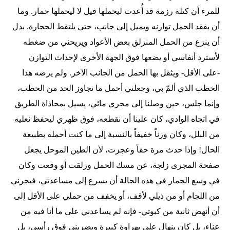
للمرء أن كتلة رزمة قد أُعدت ليحملها فيل لا ليحملها حمار. وما
أن يفقد الحمل توازنه ويميل إلى جانب، حتى يلتقط الحجارة. بدل
أن ينزع من الحمل المنزلق بعض الأعواد ويريحني من ضغطه
لأسترد أنفاسي أو يضعها فوق الجهة الأخرى لإحداث التوازن
-على الأقل- ويثقل بها الحمل من الجانب الآخر. ولم يرضه هذا
الخطب الذي ألمّ بي، وجعلني أحمل ما تجاوز الحد من الحطب،
وإنما جلس، حين وصلنا إلى مجرى مائي، يسيل بمحاذاة الطريق
في اتجاه الوادي، كان علينا أن نقطعه، فوق ظهري ليحفظ نعليه
من البلل، وكان وزناً خفيفاً بالنسبة إلى ما كنت أحمله بطبيعة
الحال! وإذا حدث مرة حقاً وعجزت، لأن الطين الموحل يجعل
صفحة المجرى زلجة، عن مسك الحمل وزلقت أو وقعت وكان
في وسع الحمار في هذه الحالة أن يسرع إلى مساعدتي، فيجرني
من اللجام أو من ذيلي لأقف، أو يخفف من حملي على الأقل إلى
أن أنهض ثانية من كبوتي- فإنه لم يساعدني على ما أنا فيه من
عناء، بل كان ينهال علي بهراوة كبيرة ويضربني فوق رأسي، بل