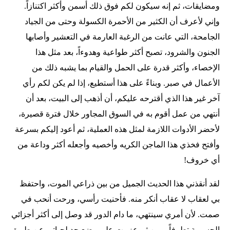
ومضايقات، ثم إنه سيكون لكم فوق ذلك أسمن وأكثر اكتنازاً.
وإني لأعرف أن الكثير من الأحمرة الكسولة وحتى من الجياد
الجامحة، التي عانت من الرغبة العارمة في التعشير وأصابها
الجنون والشرود، تصبح أكثر طواعية وهدوءاً، بعد مثل هذا
الإخصاء، وأكثر قدرة على الحمل والقيام بما يشبه ذلك من
الأعمال في صبر. وبناءً على هذا أستطيع، إذا لم يكن لكم رأي
آخر غير هذا الذي أقترحه عليكم، أن أذهب إلى البيت، بعد أن
أنتهي من عمل أقوم به في السوق المجاور خلال فترة قصيرة،
لأحضر الأدوات اللازمة لمثل هذه العملية، ثم أعود إليكم بسرعة
وأفتح فخذي هذا الماجن الكريه وأخصيه وأجعله أكثر وداعة من
أي خروف!
لقد أنقذني هذا الحديث الجميل من بين ذراعي الموت، واحتفظ
بي لعقاب لا عقاب أنكر منه. فأحنيت رأسي، ورحت أنحب في
صمت. لأن أمري سينتهي، ما دام الدور قد وصل إلى أكثر أجزائي
الجسمية تطرفاً. ومن ثم عزمت على وضع حد لحياتي عن طريق