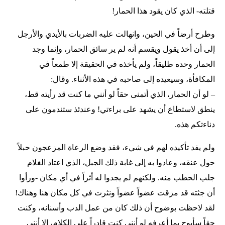
قتلته- الذي كان يقود هذا الحمار!
وطرح أرضاً في الحين، وانهالت عليه الضربات بالأيدي والأرجل
إلى أن أخذ يقول ويقسم أنه لم ير سائق الحمار، وإنما وجد
الحمار وحده طليقاً، ولم يأخذه في الحقيقة إلا طمعاً في
المكافأة، وسيعيده إلى صاحبه في هذه الأثناء. وقال:
– لو أن الحمار، الذي أتمنى حقاً لو أنني ما كنت قد رأيته قط،
ينطق لاستطاع أن يشهد على براءتي! وعندئذ ستندمون على
دناءتكم هذه.
ولم يفد تأكيده لهم في شيء، فقد وضع الرعاة المزعجون حبلاً
حول عنقه، وعادوا به إلى غابة ذلك الجبل، الذي اعتاد الغلام
جلب الحطب منه. ولكنهم لم يجدوا له أثراً في أي مكان -ورأوا
أن جثته قد مزقت عضواً عضواً ونثرت في كل مكان هنا وهناك!
لقد لاحظت بوضوح أن ذلك كان من عمل الدب وأسنانه، وكنت
حقاً سأبوح بما أعرفه لو أنني كنت قادراً على الكلام، إلا أنني