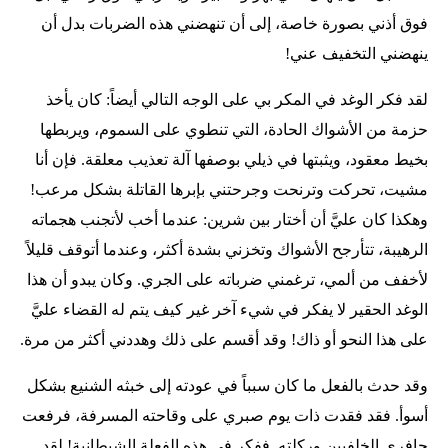
فوق أذني بصورة خاصة، إلى أن تنهضني هذه الضربات بدل أن
ينهضني التخفيف عني!
لقد فكر الوغد في المكر بي على الوجه التالي أيضاً: كان يأخذ
حزمة من الأشواك الحادة، التي تنطوي على السموم، ويربطها
بخيط معقود، ويثبتها في ذيلي بوصفها آلة تعذيب معلقة. فإن أنا
مشيت، تحركت وترنحت وجرحتني بإبرها القاتلة بشكل مرعب!
وهكذا كان عليَّ أن أختار بين شرين: عندما أخب لأتجنب هجماته
الرهيبة، تتأرجح الأشواك وتخزني بشدة أكثر، وعندما أتوقف قليلاً
لأخفف من ألمي، ترغمني ضرباته على الجري. وكان يبدو أن هذا
الوغد الحقير لا يفكر في شيء آخر غير كيف يتم له القضاء عليَّ
على هذا النحو أو ذاك! وقد أقسم على ذلك وهددني أكثر من مرة.
وقد حدث بالفعل ما كان سبباً في عودته إلى خبثه الشنيع بشكل
أسوأ. فقد فقدت ذات يوم صبري على وقاحته المسرفة، فرفعت
حافري الخلفيين وركلته. ففكر في هذه الفعلة الشيطانية! لقد