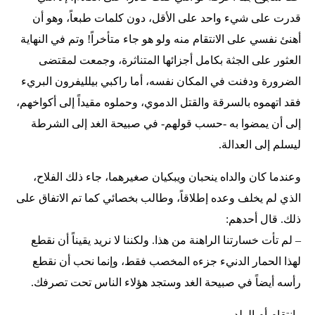
قدرت على شيء واحد على الأقل، دون كلمات طبعاً، وهو أن
أهنئ نفسي على الانتقام منه ولو هو جاء متأخراً! وتم في النهاية
العثور على الجثة بكامل أجزائها المتناثرة، وجمعت لمقتضى
الضرورة ودفنت في المكان نفسه، أما راكبي بيلليفرون البريء
فقد اتهموه بالسرقة والقتل الدموي، وحملوه مقيداً إلى أكواخهم،
إلى أن يمضوا به -حسب قولهم- في صبيحة الغد إلى الشرطة
ليسلم إلى العدالة.
وعندما كان والداه ينحبان ويبكيان صغيرهما، جاء ذلك الفلاح،
الذي لم يخلف وعده إطلاقاً، وطالب بخصائي كما تم الاتفاق على
ذلك. قال أحدهم:
– لم تأت خسارتنا الراهنة من هذا. ولكننا لا نريد يقيناً أن نقطع
لهذا الحمار الدنيء جزءه المخصب فقط، وإنما نحب أن نقطع
رأسه أيضاً في صبيحة الغد وستجد هؤلاء الناس تحت تصرفك.
وانتقام أم الولد