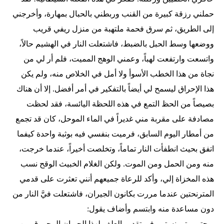
حملني رزقة كبيرة من القنب وربطني بالحبال بمهارة، وأخرجني
إلى الطريق، ثم سرق فحمة ملتهبة من منزل ريفي قريب
ووضعها وسط الحبل بالضبط، فاشتعلت النار في الهشيم حالاً،
واتسعت وارتفعت لهباً، وعمني الوهج المميت، فلم أر لي من
نجاة من هذا الخطب الأسوأ ولا أمل في الخلاص منه، ولم يكن
هذا الإحراق ليسمح لي أيضاً بالتفكير في أمر أفضل. إلا أن هناك
بصيصاً من الحظ التمع في هذه اللحظة اليائسة، فقد لحظت
مصادفة على مقربة مني غديراً في الماء الموحل، كان قد تجمع
من أمطار اليوم السابق، فرميت بنفسي فيه بوثبة واحدة كيفما
اتفق بحيث انطفأت النار تماماً، وتخلصت أخيراً، عندما خرجت،
منه ومن الحمل ومن الموت. ولكن الغلام الخبيث الوقح نسب
هذه المخزاة إلي، وأكد للرعاة جميعهم أنني تعثرت على قدمي
المترنحتين عندما مررت بكانون الجيران، فاشتعلت فيَّ النار من
دون مساعدة منه وابتسم وأضاف يقول:
– حتى متى نستمر في تقديم العلف لهذا الحيوان المحروق من