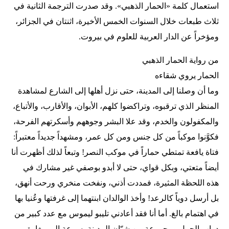
استعمال كلمة «الحمار الذهبي». وقد صدرت الترجمة الثانية في
ثلاث طبعات خلال السنوات الخمس الأخيرة، اثنتان في الجزائر،
ومؤخراً عن الدار العربية للعلوم في بيروت.
من رواية الحمار الذهبي
الحمار يروي شقاءه
وما أن وصلنا إلى المدينة، حتى نزل أهلها إلى الشارع لمشاهدة
المنظر الذي ترقبوه، وتراكضوا كلهم، الأبوان، والأقارب، والأتباع،
والمكفولون والخدم، وقد علا البشر وجوههم وأسكرتهم الفرحة،
فكوَّنوا موكباً من كل جنس ومن كل عمر، ومشهداً جديداً معتبراً:
فتاة يافعة تمتطي حماراً في موكب النصر! وتبعاً لذلك أظهرت أنا
أيضاً متعتي، وبكل قواي، حتى لا أبدو بوصفي غير مشارك في
هذه اللحظة المثيرة، فمددت أذني، ونفخت منخري ورحت أنهق،
بل أرسل دوياً كالرعد! وأخذ الوالدان ابنتهما إلى غرفتها وعُنيا بها
في اهتمام بالغ. أما أنا فقد أعادني تليبو ليموس مع عدد كبير من
دواب الحمل ومجموعة من شبّان المدينة بسرعة إلى مغارة