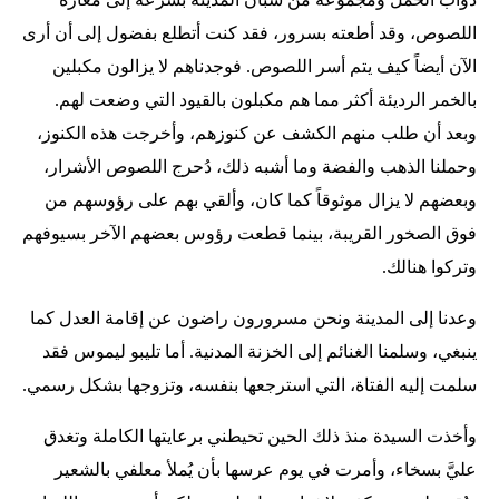
اللصوص، وقد أطعته بسرور، فقد كنت أتطلع بفضول إلى أن أرى
الآن أيضاً كيف يتم أسر اللصوص. فوجدناهم لا يزالون مكبلين
بالخمر الرديئة أكثر مما هم مكبلون بالقيود التي وضعت لهم.
وبعد أن طلب منهم الكشف عن كنوزهم، وأخرجت هذه الكنوز،
وحملنا الذهب والفضة وما أشبه ذلك، دُحرج اللصوص الأشرار،
وبعضهم لا يزال موثوقاً كما كان، وألقي بهم على رؤوسهم من
فوق الصخور القريبة، بينما قطعت رؤوس بعضهم الآخر بسيوفهم
وتركوا هنالك.
وعدنا إلى المدينة ونحن مسرورون راضون عن إقامة العدل كما
ينبغي، وسلمنا الغنائم إلى الخزنة المدنية. أما تليبو ليموس فقد
سلمت إليه الفتاة، التي استرجعها بنفسه، وتزوجها بشكل رسمي.
وأخذت السيدة منذ ذلك الحين تحيطني برعايتها الكاملة وتغدق
عليَّ بسخاء، وأمرت في يوم عرسها بأن يُملأ معلفي بالشعير