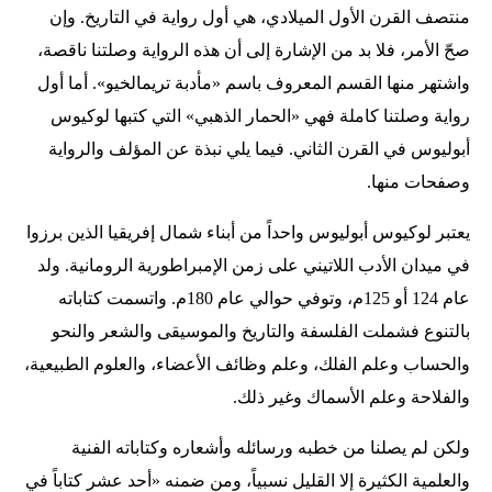
منتصف القرن الأول الميلادي، هي أول رواية في التاريخ. وإن
صحّ الأمر، فلا بد من الإشارة إلى أن هذه الرواية وصلتنا ناقصة،
واشتهر منها القسم المعروف باسم «مأدبة تريمالخيو». أما أول
رواية وصلتنا كاملة فهي «الحمار الذهبي» التي كتبها لوكيوس
أبوليوس في القرن الثاني. فيما يلي نبذة عن المؤلف والرواية
وصفحات منها.
يعتبر لوكيوس أبوليوس واحداً من أبناء شمال إفريقيا الذين برزوا
في ميدان الأدب اللاتيني على زمن الإمبراطورية الرومانية. ولد
عام 124 أو 125م، وتوفي حوالي عام 180م. واتسمت كتاباته
بالتنوع فشملت الفلسفة والتاريخ والموسيقى والشعر والنحو
والحساب وعلم الفلك، وعلم وظائف الأعضاء، والعلوم الطبيعية،
والفلاحة وعلم الأسماك وغير ذلك.
ولكن لم يصلنا من خطبه ورسائله وأشعاره وكتاباته الفنية
والعلمية الكثيرة إلا القليل نسبياً، ومن ضمنه «أحد عشر كتاباً في