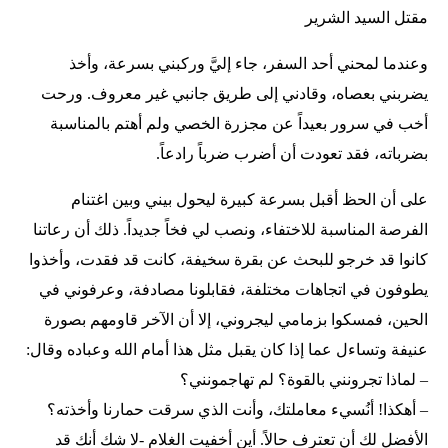
مقتل السيد الشرير
وعندما لمحني أحد السفر، جاء إليَّ وركبني بسرعة، وأخذ
يضربني بعصاه، وقادني إلى طريق جانبي غير معروف. ورحت
أخب في سرور بعيداً عن مجزرة الخصي ولم أهتم بالمناسبة
بضرباته، فقد تعودت أن أضرب ضرباً رادعاً.
على أن الحظ أقبل بسرعة كبيرة ليحول بيني وبين اغتنام
الفرصة المناسبة للاختفاء، ونصب لي فخاً جديداً. ذلك أن رعاتنا
كانوا قد خرجو للبحث عن بقرة سخيفة، كانت قد فقدت، وأخذوا
يطوفون في اتجاهات مختلفة، فقابلونا مصادفة، وعرفوني في
الحين، فمسكوا بزمامي ليجروني، إلا أن الآخر قاومهم بصورة
عنيفة وتساءل عما إذا كان يقبل مثل هذا أمام الله وعباده وقال:
– لماذا تجرونني بالقوة؟ لم تهاجمونني؟
– أهكذا! أنُسيء معاملتك، وأنت الذي سرقت حمارنا وأخذته؟
الأفضل لك أن تعترف حالاً. أين أخفيت الغلام -لا شك أنك قد