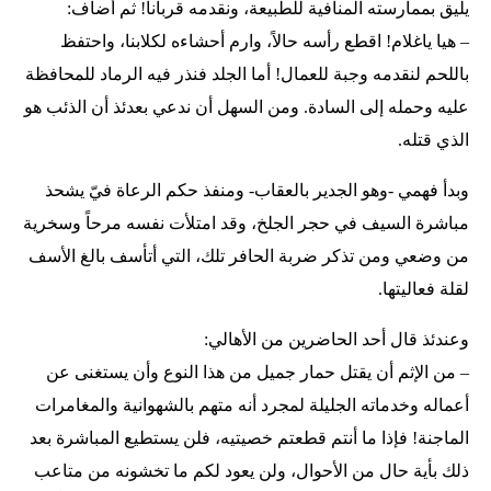
يليق بممارسته المنافية للطبيعة، ونقدمه قرباناً! ثم أضاف:
– هيا ياغلام! اقطع رأسه حالاً، وارم أحشاءه لكلابنا، واحتفظ
باللحم لنقدمه وجبة للعمال! أما الجلد فنذر فيه الرماد للمحافظة
عليه وحمله إلى السادة. ومن السهل أن ندعي بعدئذ أن الذئب هو
الذي قتله.
وبدأ فهمي -وهو الجدير بالعقاب- ومنفذ حكم الرعاة فيّ يشحذ
مباشرة السيف في حجر الجلخ، وقد امتلأت نفسه مرحاً وسخرية
من وضعي ومن تذكر ضربة الحافر تلك، التي أتأسف بالغ الأسف
لقلة فعاليتها.
وعندئذ قال أحد الحاضرين من الأهالي:
– من الإثم أن يقتل حمار جميل من هذا النوع وأن يستغنى عن
أعماله وخدماته الجليلة لمجرد أنه متهم بالشهوانية والمغامرات
الماجنة! فإذا ما أنتم قطعتم خصيتيه، فلن يستطيع المباشرة بعد
ذلك بأية حال من الأحوال، ولن يعود لكم ما تخشونه من متاعب