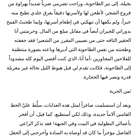
بخيلة، إلى نير الطاحونة، وراحت تضربني ضرباً شديداً بهراوة من
فروع الشجر، لأطحن لها ولأسرتها دقيقاً بعرق جلدي تطبخ منه
خبزاً، ولم يكفها أن تنهكني في إطعام أسرتها، وإنما طحنتُ القمح
بدوراتي للجيران أيضاً في مقابل مبلغ من المال. وحرمتني أنا
الحقير التافه حتى من نصيبي المقرر من الشعير! فقد جففته
وطحنته من نفس الطاحونة التي أديرها وباعته بصورة منتظمة
للفلاحين المجاورين -أما أنا، الذي كنت أقضي اليوم كله مشدوداً
إلى الطاحونة، فكانت تقدم لي قبل هبوط الليل نخالة غير مغربلة
قذرة وتصر فيها الحجارة.
ثمن الحرية
وبعد أن استسلمت صاغراً لمثل هذه العذابات، سلَّط عليَّ الحظ
القاسي آلاماً جديدة، وذلك لكي أستطيع، كما قيل، أن أفخر
بأعمالي البطولية في البيت وفي الجبهة! فقد تذكر الراعي
الفاضل مؤخراً ما كان قد أوصاه به السادة وأخرجني إلى الحقل