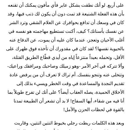
على أربع. لو أنك نطقت بشكل عابر فأي مأفون يمكنك أن تقنعه
بأن هذه الفعلة الشنيعة قد تمت دون أن يكون لك ذنب فيها، وقد
كان في وسعك أن تدافع بحوافرك عن الغلام الشقي وترد الشر
عن نفسك بأسنانك؟ كيف، أكنت تستطيع مهاجمته هو نفسه في
أغلب الأحيان وتعجز، عندما كان عليه أن يموت، عن الدفاع عنه
بالحيوية نفسها؟ لقد كان في مقدورك أن تأخذه فوق ظهرك على
الأقل، وتحمله بعيداً منتزعاً إياه من أيدي قطّاع الطريق القتلة،
وألا تتركه في آخر الأمر -وهو زميلك وصاحبك ومرافقك وراعيك-
وتتخلى عنه وتنجو بنفسك. أم تراك لا تعرف أن من يرفض عادة
تقديم النجدة والمساعدة في وقت الخطر ويسيء بذلك إلى
الأخلاق الحميدة، يصله العقاب أيضاً؟ على أنك لن تفرح طويلاً بما
أنا فيه من شقاء، أيها السفاح! لا بد أن تشعر أن الطبيعة تمدنا
بالقوة في لحظات الحزن والأمل!
وبعد هذه الكلمات ربطت رجلي بخيوط اثنتين اثنتين، وقاربت