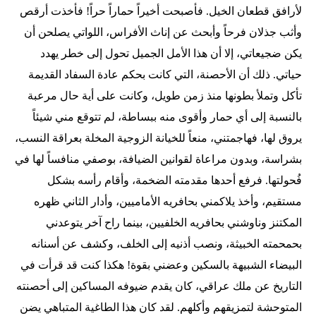
لأرافق قطعان الخيل. فأصبحت أخيراً حماراً حراً! فأخذت أرقص
وأثب جذلان فرحاً وأبحث عن إناث الأفراس، اللواتي يصلحن أن
يكن ضجيعاتي، إلا أن هذا الأمل الجميل تحول إلى خطر يهدد
حياتي. ذلك أن الأحصنة، التي كانت بحكم عادة السفاد القديمة
تأكل وتملأ بطونها منذ زمن طويل، وكانت على أية حال مرعبة
بالنسبة إلى أي حمار وأقوى منه ببساطة، لم تتوقع مني شيئاً
يروق لها، فهاجمتني، منعاً للخيانة الزوجية المخلة بعراقة النسب،
بشراسة، وبدون مراعاة لقوانين الضيافة، بوصفي منافساً لها في
فُحولتها. فرفع أحدها مقدمته الضخمة، وأقام رأسه بشكل
مستقيم، وأخذ يلاكمني بحافريه الأماميين، وأدار الثاني ظهره
المكتنز وناوشني بحافريه الخلفيين، بينما راح آخر يتوعدني
بحمحمته الخبيثة، ونصب أذنيه إلى الخلف، وكشف عن أسنانه
البيضاء الشبيهة بالسكين وعضني بقوة! هكذا كنت قد قرأت في
التاريخ عن ملك عراقي، كان يقدم ضيوفه المساكين إلى أحصنته
المتوحشة لتمزيقهم وأكلهم. لقد كان هذا الطاغية المتباهي يضن