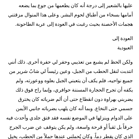
عليها بالشعير إلى درجة أنه كان يطعمها من جوع بما يضعه
أمامها بسخاء من أطباق لحوم البشر. وعلى هذا المنوال مزقتني
هجمات الأحصنة بحيث رغبت في العودة إلى عربة الطاحونة.
العودة إلى
العبودية
ولكن الحظ لم يشبع من تعذيبي وحفر لي حفرة أخرى. ذلك أنني
انتدبت لنقل الحطب من الجبل، وعين رئيساً لي شابٌ شرير من
جميع نواحيه، فلم يكف أن يتعبني الجبل بعلوه ووعورته، ولم
يكفه أن تجرح الحجارة المسننة حوافري، وإنما راح فوق ذلك
يضربني بهراوة دون انقطاع حتى أن ألم ضرباته كان يخترق
جسمي حتى النخاع. وبما أنه كان يلهب بضرباته جانبي الأيمن
على الدوام وينزلها في الموضع نفسه فقد فتق جلدي وأحدث فيه
خرقاً بل ثقباً أو قرحة واسعة، ولم يكن يتوقف عن ضرب الجرح
الذي كان يقطر دماً. وكان يُحملني عندها حملاً من الحطب، يخيل