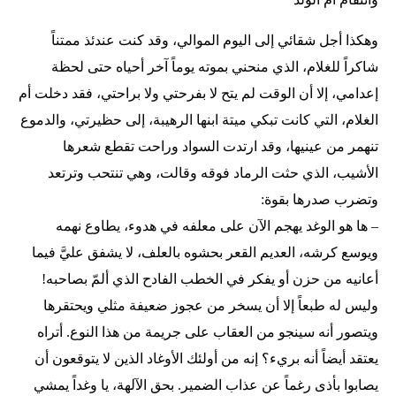
وهكذا أجل شقائي إلى اليوم الموالي، وقد كنت عندئذ ممتناً
شاكراً للغلام، الذي منحني بموته يوماً آخر أحياه حتى لحظة
إعدامي، إلا أن الوقت لم يتح لا بفرحتي ولا براحتي، فقد دخلت أم
الغلام، التي كانت تبكي ميتة ابنها الرهيبة، إلى حظيرتي، والدموع
تنهمر من عينيها، وقد ارتدت السواد وراحت تقطع شعرها
الأشيب، الذي حثت الرماد فوقه وقالت، وهي تنتحب وترتعد
وتضرب صدرها بقوة:
– ها هو الوغد يهجم الآن على معلفه في هدوء، يطاوع نهمه
ويوسع كرشه، العديم القعر بحشوه بالعلف، لا يشفق عليَّ فيما
أعانيه من حزن أو يفكر في الخطب الفادح الذي ألمّ بصاحبه!
وليس له طبعاً إلا أن يسخر من عجوز ضعيفة مثلي ويحتقرها
ويتصور أنه سينجو من العقاب على جريمة من هذا النوع. أتراه
يعتقد أيضاً أنه بريء؟ إنه من أولئك الأوغاد الذين لا يتوقعون أن
يصابوا بأذى رغماً عن عذاب الضمير. بحق الآلهة، يا وغداً يمشي