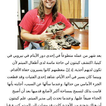
بعد شهر من عمله متطوعاً في إحدى دور الأيتام في نيروبي في
كينيا، اكتشف كينتون لي حاجة ماسة لدى أطفال الميتم لأن
تكون لديهم أحذية. إذ إنّ معظمهم كانوا يسيرون حفاة الأقدام.
وبينما كان يسير في أحد الأيام، شاهد إحدى الفتيات وقد قطعت
الجزء الأمامي من حذائها. وعندما سألها عن السبب، أجابته بأنها
قامت بذلك لتسمح بمساحة أكبر لأصابع قدميها بعد أن أصبح
الحذاء ضيقاً عليها. وعندما تحدث إلى مدير الميتم، علم كينتون
أن هناك شحنة من الأحذية كانت قد وصلت إلى الميتم كتبرع قبل