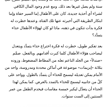
سنة ولم يصل غيرها بعد ذلك. ومع عدم وجود المال الكافي
لشراء أي أحذية جديدة، كان على الأطفال إما السير حفاة وإما
ابتكار الطريقة التي أخبرته عنها تلك الفتاة. وعندها خطرت له
فكرة بدأت تتكون في ذهنه، ماذا لو كان لهؤلاء الأطفال حذاء
يتمدَّد؟
بعد تفكير طويل، خطرت له فكرة اختراع حذاء يتمدَّد ويتعدل
ليصاحب هؤلاء الأطفال كلما كبرت أقدامهم. وبالفعل، صمَّم
«صندلاً» من الجلد الناعم نعله من المطاط المضغوط، وزوده
بثلاثة «إبزيمات» موضوعة في أماكن محددة ومدروسة، واحد من
الأمام يمكن تعديله ليسمح للحذاء أن يتمدَّد بالطول. وواحد على
كلّ من جانبيه ليسمح للحذاء بالتمدد بالعرض. كما يمكن لهذا
الحذاء أن يتعدَّل ليكبر خمسة مقاسات فيخدم الطفل من عمر
السنتين إلى الست سنوات.