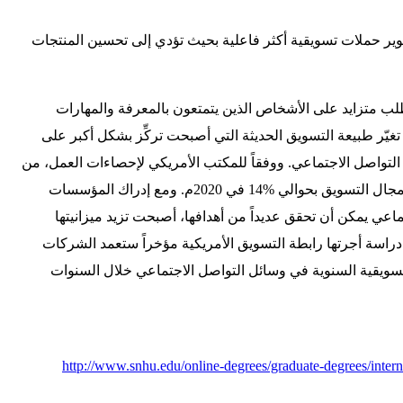
وير حملات تسويقية أكثر فاعلية بحيث تؤدي إلى تحسين المنتجات
لب متزايد على الأشخاص الذين يتمتعون بالمعرفة والمهارات
تغيّر طبيعة التسويق الحديثة التي أصبحت تركِّز بشكل أكبر على
التواصل الاجتماعي. ووفقاً للمكتب الأمريكي لإحصاءات العمل، من
المتوقع أن تزداد فرص العمل في مجال التسويق بحوالي %14 في 2020م. ومع إدراك المؤسسات
ماعي يمكن أن تحقق عديداً من أهدافها، أصبحت تزيد ميزانيتها
راسة أجرتها رابطة التسويق الأمريكية مؤخراً ستعمد الشركات
يزانياتها التسويقية السنوية في وسائل التواصل الاجتماعي خلال السنوات
http://www.snhu.edu/online-degrees/graduate-degrees/inter