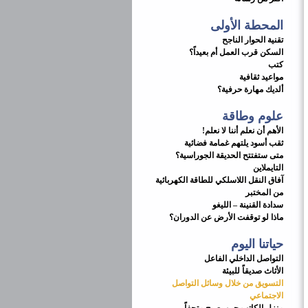
المحطة الأولى
تقنية الحوار الناجح
السكن قرب العمل أم بعيداً؟
كتب
مواعيد ثقافية
ألديك مهارة حرفية؟
علوم وطاقة
الأهم أن نعلم أننا لا نعلم!
ثقب أسود يلتهم غمامة فضائية
متى ستفتتح الحديقة الجوراسية؟
التايملاين
آفاق النقل اللاسلكي للطاقة الكهربائية
من المختبر
سدادة القنينة – الليغو
ماذا لو توقفت الأرض عن الدوران؟
حياتنا اليوم
التواصل الداخلي الفاعل
الأثاث صديقاً للبيئة
التسويق من خلال وسائل التواصل
الاجتماعي