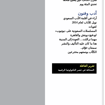
منزل الكاتب حين يصبح متحفاً
تحدي المئة يوم
أدب وفنون
آراء في أقلمة الأدب السعودي
نوبل للآداب لعام 2014
لغويات
المسلسلات السعودية على «يوتيوب»
لودفيغ دويتش والقاهرة
مهما ترحّلت… العودة إلى المدينة
هذا ما كان عليه التأليف والنشر
سمعان خوّام..
الكتَّاب بوصفهم مخترعين
تقرير القافلة
الصحافة في عصر التكنولوجيا الرقمية