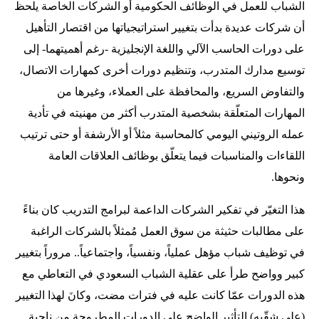
الشباب للعمل في الوظائف الحكومية أو الشركات الخاصة يلحظ
أن شركات عديدة بدأت بتغيير استراتيجياتها من اقتصار التأهيل
على دورات الحاسب الآلي واللغة الإنجليزية -رغم أهميتهما- إلى
توسيع مدارك المتدرب، وتنظيم دورات أخرى كمهارات الاتصال،
والتفاوض السريع، والمحافظة على العملاء، وغيرها من
المهارات المتعلّقة بشخصية المتدرب أكثر من مهنيته في تأدية
عمله الروتيني اليومي كالمحاسبة مثلاً أو الأرشفة أو حتى ترتيب
اللقاءات والمناسبات فيما يتعلّق بوظائف العلاقات العامة
ونحوها.
هذا التغيّر في تفكير الشركات الداعمة لبرامج التدريب كان بناءً
على مطالبات حثيثة من سوق العمل مُمثلاً بالشركات الراغبة
في توظيف شباب مؤهل عملياً، ونفسياً، واجتماعياً.. مروراً بتغيير
كبير وواضح طرأ على عقلية الشباب السعودي في التعاطي مع
هذه الدورات عمّا كانت عليه في فترات مضت، وكانَ لهذا التغيير
(على شقّيه) التأثير الواضح على الدورات المطروحة من ناحية