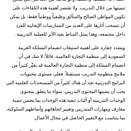
تنميتها من خلال التدريب. ولا تقتصر أهمية هذه الكفاءات على
تكوين المواطن الصالح والمتألق وظيفياً ووطنياً فقط، بل يمكن
أن تنسحب آثارها على العديد من الممارسات الإيجابية للفرد
داخل مجتمعه، وهذا يمثل المناط بعيد الأثر للعملية التدريبية .
ويشدد جفاره على أهمية استيعاب انضمام المملكة العربية
السعودية إلى منظمة التجارة العالمية، قائلاً: لا شك في أن
انضمام المملكة إلى منظمة التجارة العالمية قد يغيِّر كثيراً من
ملامح منظومة التدريب مستقبلاً. فعلى مستوى محتويات
البرامج التدريبية نجد أن هناك كثيراً من المستحدثات العلمية التي
يجب أن يضمها المحتوى التدريبي، سواء ما يتعلق بمحتوى
الوحدات التدريبية أو آليات تنفيذ هذه الوحدات بما يضمن تنمية
معارف ومهارات المتدربين وتغيير اتجاهاتهم وأنماطهم السلوكية،
بما يتناسب مع التغيير الحاصل في مجال الأعمال.