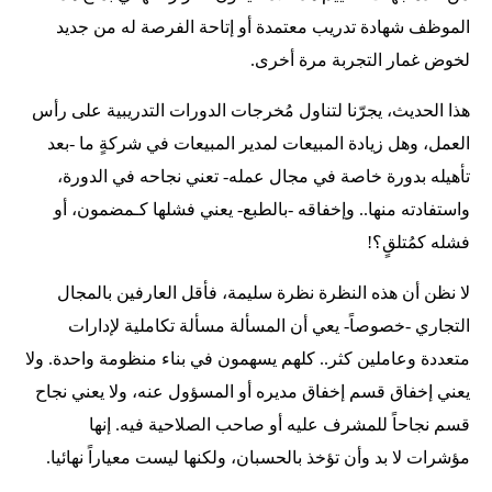
الموظف شهادة تدريب معتمدة أو إتاحة الفرصة له من جديد
لخوض غمار التجربة مرة أخرى.
هذا الحديث، يجرّنا لتناول مُخرجات الدورات التدريبية على رأس
العمل، وهل زيادة المبيعات لمدير المبيعات في شركةٍ ما -بعد
تأهيله بدورة خاصة في مجال عمله- تعني نجاحه في الدورة،
واستفادته منها.. وإخفاقه -بالطبع- يعني فشلها كـمضمون، أو
فشله كمُتلقٍ؟!
لا نظن أن هذه النظرة نظرة سليمة، فأقل العارفين بالمجال
التجاري -خصوصاً- يعي أن المسألة مسألة تكاملية لإدارات
متعددة وعاملين كثر.. كلهم يسهمون في بناء منظومة واحدة. ولا
يعني إخفاق قسم إخفاق مديره أو المسؤول عنه، ولا يعني نجاح
قسم نجاحاً للمشرف عليه أو صاحب الصلاحية فيه. إنها
مؤشرات لا بد وأن تؤخذ بالحسبان، ولكنها ليست معياراً نهائيا.