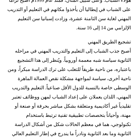
هؤلاء الشباب. وعلى سبيل المثال، فمنذ عام 1999م أصبح لزاماً
على الشباب في إيطاليا أن يأخذوا مكانهم في التعليم أو التدريب
المهني لغاية سن الثامنة عشرة، وزادت إسبانيا سن التعليم
الإلزامي من 14 إلى 16 سنة.
تشجيع الطريق المهني
أصبح جذب الشباب إلى التعليم والتدريب المهني في مراحله
الثانوية سياسة شبه معممة أوروبياً. ويُنظر إلى هذا التشجيع
باعتباره، من ناحية طريقاً للتغلب على ترك الدراسة مبكراً، ومن
ناحية أخرى، سياسة لمواجهة مشكلة نقص العمالة الماهرة
الوسطى خاصة بالنسبة للدول الأقل صناعياً. التعليم والتدريب
المهني، اللذان يعملان على إعداد الشباب لمهن ووظائف تعتبر
تقليدياً غير أكاديمية ومتعلقة بشكل مباشر بحرفة أو صنعة أو
مهنة، وأحياناً بتخصصات تطبيقية تقنية ترتبط باستخدام
تكنولوجي، هما في معظم الحالات شكل من أشكال الدراسة
الثانوية وما بعد الثانوية ونادراً ما يندرج في إطار التعليم العالي