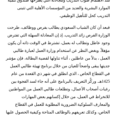
شدّ الاهتمام صوب التدريب ومجالاته التي يطرحها صندوق تنمية
الموارد البشرية والعديد من المؤسسات الأهلية التي تتبنى
التدريب كحل للتأهيل الوظيفي.
فبعد أن كان الشباب السعودي يطالب بفرص ووظائف، طرحت
الوزارة الفرص زائد التدريب. إذ إن المعادلة السهلة التي تفترض
وجود عاطل وتطالب له بعمل، تشترط في الوقت ذاته أن يكون
مؤهلاً. وبغض النظر عن استخدام وزارة العمل لعبارة طالبي
العمل ، بدلاً من عاطلين ، أثناء تناولها لقضية البطالة، فإن مؤشر
جديتها يبقى واضحاً للعيان من خلال برنامج تهيئة طالبي العمل
في القطاع الخاص ، الذي انطلق في شهر ذي القعدة من عام
1425هـ. وركَّز التعريف بالبرنامج على أنه جاء لسد الفجوة بين
رغبات أصحاب الأعمال، وتطلعات طالبي العمل من المواطنين
للانخراط في العمل، من خلال إكسابهم بعض المهارات
والمعارف السلوكية الضرورية المطلوبة للعمل في القطاع
الخاص، وكذلك تعريفهم بالوظائف المتاحة وكيفية الحصول عليها