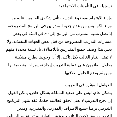
تسجيله في التأمينات الاجتماعية .
وإزاء الاهتمام بموضوع التدريب تأتي شكوى القائمين عليه من
وراء الكواليس من عدم جدية المتدربين في البرامج المطروحة،
إذ تصل نسبة التسرب من البرامج إلى 30 في المئة في بعض
مسارات التدريب المطروحة من قبل بعض الجهات التنفيذية. ولا
يعني هذا وصف جميع المتدربين باللامبالاة، بل نسبة محددة منهم
لا تمثل التيار الغالب بكل تأكيد، إلا أن وجودها يطرح مشكلة
يحاول القائمون على عملية التدريب إيجاد تفسيرات منطقية لها
ومن ثم وضع الحلول لتلافيها.
العوامل المؤثرة في التدريب
بشكل عام، ليس على صعيد المملكة بشكل خاص، يمكن القول
إن نجاح التدريب لا يعني تحقق فعاليته حكماً، فقد ينتهي البرنامج
التدريبي برضا جميع الأطراف (المدرب، والمتدرب، ومدير
التدريب)، وقد تكون النتائج جيدة في النهاية، ويأتي تقييم البرنامج