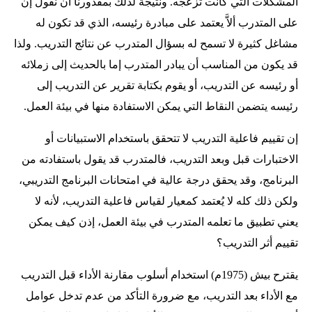
المشكلات التي كانت تزعجه. ونتيجة لذلك بمقدورنا أن نقول إن
على المتدرب ألاَّ يعتمد على مبادرة رئيسه، الذي قد تكون له
مشاغل كثيرة لا تسمح له بسؤال المتدرب عن نتائج التدريب. ولذا
قد يكون من المناسب أن يبادر المتدرب إما بالحديث إلى زملائه
أو رئيسه عن التدريب، أو يقوم بكتابة تقرير عن التدريب إلى
رئيسه يتضمن النقاط التي يمكن الاستفادة منها في بيئة العمل.
إن تقييم فاعلية التدريب لا تتحقق باستخدام الاستبيانات أو
الاختبارات قبل وبعد التدريب، فالمتدرب قد يقول باستفادته من
البرنامج، وقد يحقق درجة عالية في امتحانات البرنامج التدريبي،
ولكن ذلك كله لا يُعتمد كمعيار لقياس فاعلية التدريب، لأنه لا
يعني تطبيق ما تعلمه المتدرب في بيئة العمل، إذن كيف يمكن
تقييم أثر التدريب؟
يقترح بيش (1975م) استخدام أسلوب مقارنة الأداء قبل التدريب
مع الأداء بعد التدريب، مع ضرورة التأكد من عدم تدخل عوامل