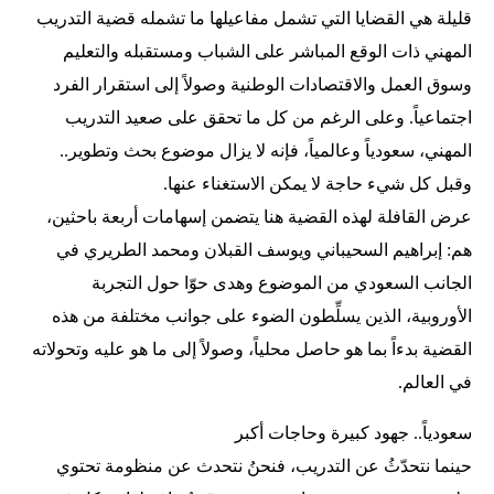
قليلة هي القضايا التي تشمل مفاعيلها ما تشمله قضية التدريب
المهني ذات الوقع المباشر على الشباب ومستقبله والتعليم
وسوق العمل والاقتصادات الوطنية وصولاً إلى استقرار الفرد
اجتماعياً. وعلى الرغم من كل ما تحقق على صعيد التدريب
المهني، سعودياً وعالمياً، فإنه لا يزال موضوع بحث وتطوير..
وقبل كل شيء حاجة لا يمكن الاستغناء عنها.
عرض القافلة لهذه القضية هنا يتضمن إسهامات أربعة باحثين،
هم: إبراهيم السحيباني ويوسف القبلان ومحمد الطريري في
الجانب السعودي من الموضوع وهدى حوّا حول التجربة
الأوروبية، الذين يسلِّطون الضوء على جوانب مختلفة من هذه
القضية بدءاً بما هو حاصل محلياً، وصولاً إلى ما هو عليه وتحولاته
في العالم.
سعودياً.. جهود كبيرة وحاجات أكبر
حينما نتحدّثُ عن التدريب، فنحنُ نتحدث عن منظومة تحتوي