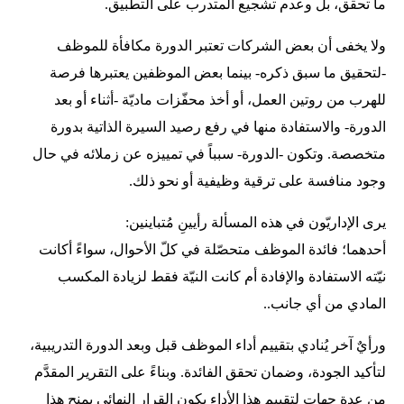
ما تحقق، بل وعدم تشجيع المتدرب على التطبيق.
ولا يخفى أن بعض الشركات تعتبر الدورة مكافأة للموظف
-لتحقيق ما سبق ذكره- بينما بعض الموظفين يعتبرها فرصة
للهرب من روتين العمل، أو أخذ محفّزات ماديّة -أثناء أو بعد
الدورة- والاستفادة منها في رفع رصيد السيرة الذاتية بدورة
متخصصة. وتكون -الدورة- سبباً في تمييزه عن زملائه في حال
وجود منافسة على ترقية وظيفية أو نحو ذلك.
يرى الإداريّون في هذه المسألة رأيينِ مُتباينين:
أحدهما؛ فائدة الموظف متحصّلة في كلّ الأحوال، سواءً أكانت
نيّته الاستفادة والإفادة أم كانت النيّة فقط لزيادة المكسب
المادي من أي جانب..
ورأيٌ آخر يُنادي بتقييم أداء الموظف قبل وبعد الدورة التدريبية،
لتأكيد الجودة، وضمان تحقق الفائدة. وبناءً على التقرير المقدَّم
من عدة جهات لتقييم هذا الأداء يكون القرار النهائي بمنح هذا