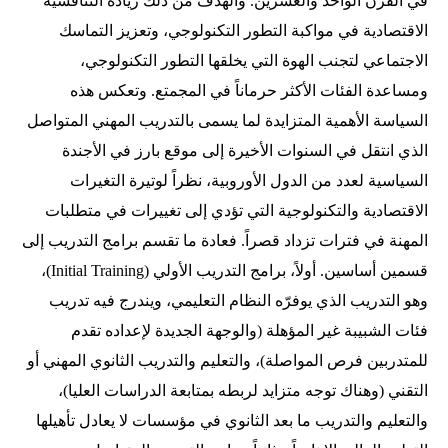
في القرن الواحد والعشرين. والهدف من ذلك زيادة التنافسية
الاقتصادية في مواكبة التطور التكنولوجي، وتعزيز التماسك
الاجتماعي لتجنب الهوة التي يخلقها التطور التكنولوجي،
ومساعدة الفئات الأكثر حرماناً في المجمتع. وتعكس هذه
السياسة الأهمية المتزايدة لما يسمى بالتدريب المهني المتواصل
الذي انتقل في السنوات الأخيرة إلى موقع بارز في الأجندة
السياسية لعدد من الدول الأوروبية، نظراً لوتيرة التغيرات
الاقتصادية والتكنولوجية التي تؤدي إلى تغييرات في متطلبات
المهنة في فترات تزداد قصراً. فعادة ما تقسم برامج التدريب إلى
قسمين أساسين. أولاً، برامج التدريب الأولي (Initial Training)،
وهو التدريب الذي يوفرّه النظام التعليمي، ويندرج فيه تدريب
فئات الشبيبة غير المؤهلة (والوجهة الجديدة لإعداده تقدم
للمتدربين فرص المواصلة)، والتعليم والتدريب الثانوي المهني أو
التقني (وهناك توجه متزايد لربطه بمتابعة الدراسات العليا)،
والتعليم والتدريب ما بعد الثانوي في مؤسسات لا يعادل تأهيلها