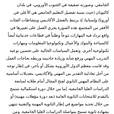
الجامعي. وصورته ضعيفة في الجنوب الأوروبي، في بلدان
كاليونان (حيث نسبة تفضيل التعليم الجامعي هي الأعلى في
أوروبا) وإسبانيا، إذ يرتبط بالفشل الأكاديمي وبنشاطات الفئات
الأفقر من المجتمع. هذه الصورة يجري العمل على تغييرها في
واقع تزداد فيه المهارات تنوعاً وطلباً في قطاعات خدماتية أيضاً
كالسياحة والبنوك والأعمال وتكنولوجيا المعلومات ومهارات
تكنولوجية أخرى. وتعمل السياسات الحالية على تحسين نوعية
التدريب المهني ورفع شأنه وزيادة جاذبيته وربطه بحاجات العمل.
وقد قامت معظم الدول الأوروبية بشكل أو بآخر، في إطار توجه
من أجل تعادلية التقدير بين المهني والأكاديمي، بتعديلات أساسية
على النظام المهني الثانوي لفتح المجال أمام طلابه لمتابعة
الدراسات العليا الجامعية، إما من خلال دورة استكمالية تسمح
بالتقدم للامتحانات الثانوية العامة (بعد دورة مؤهلات مهنية) أو
من خلال تحديد مواضيع في إطار الثانوية المهنية والتقنية تنتهي
بشهادة ثانوية تسمح بمواصلة الدراسات العليا الجامعية. ومن