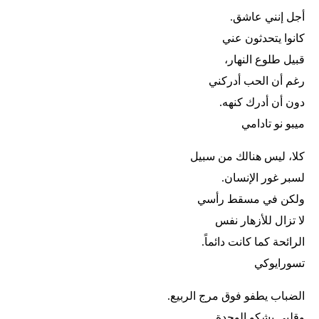
أجل إنني عاشق.
كانوا يتحدثون عني
قبيل طلوع النهار،
رغم أن الحب أدركني
دون أن أدرك كنهه.
ميبو نو تادامي
كلا، ليس هنالك من سبيل
لسبر غور الإنسان.
ولكن في مسقط رأسي
لا تزال للأزهار نفس
الرائحة كما كانت دائماً.
تسورايوكي
الضباب يطفو فوق مرج الربيع.
وقلبي يشكو الوحدة.