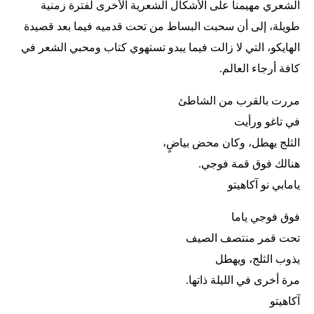
الشعري مهيمناً على الأشكال الشعرية الأخرى لفترة زمنية
طويلة، إلى أن سحبت البساط من تحت قدميه فيما بعد قصيدة
الهايكو، التي لا زالت فيما يبدو تستهوي كتاب ومحبي الشعر في
كافة أرجاء العالم.
مررت بالقرب من الشاطئ
في تاغو ورأيت
الثلج يهطل، وكان محض بياضٍ،
هنالك فوق قمة فوجي.
يامابي نو آكاهيتو
فوق فوجي ياما
تحت قمر منتصف الصيف
يذوب الثلج، ويهطل
مرة أخرى في الليلة ذاتها.
آكاهيتو