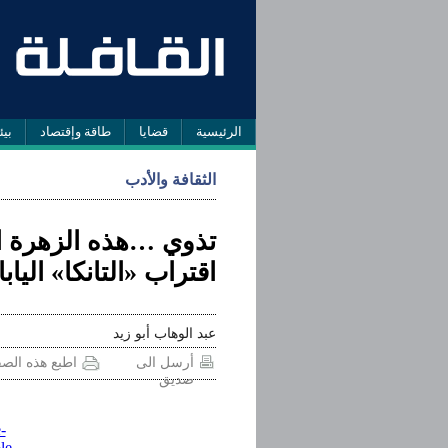
الرئيسية
قضايا
طاقة وإقتصاد
بيئ
الثقافة والأدب
تذوي …هذه الزهرة ا
اقتراب «التانكا» الي
عبد الوهاب أبو زيد
أرسل الى
اطبع هذه الص
صديق