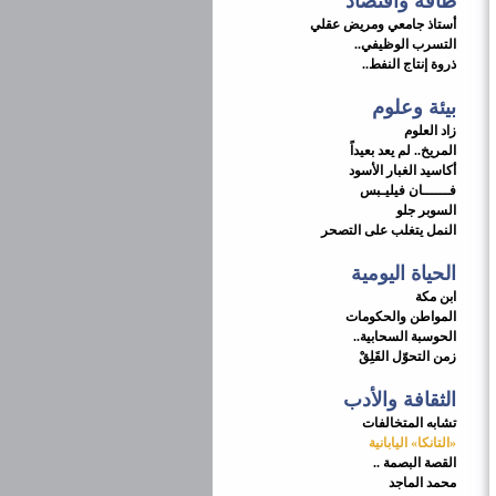
طاقة واقتصاد
أستاذ جامعي ومريض عقلي
التسرب الوظيفي..
ذروة إنتاج النفط..
بيئة وعلوم
زاد العلوم
المريخ.. لم يعد بعيداً
أكاسيد الغبار الأسود
فــــــان فيليـبس
السوبر جلو
النمل يتغلب على التصحر
الحياة اليومية
ابن مكة
المواطن والحكومات
الحوسبة السحابية..
زمن التحوّل القَلِقْ
الثقافة والأدب
تشابه المتخالفات
«التانكا» اليابانية
القصة البصمة ..
محمد الماجد