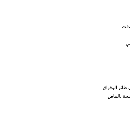
وقت
م،
ن طائر الوقواق
شحة بالبياض.