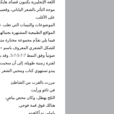
اللغة الإنجليزية يكتبون قصائد هايك
موجة التأثر بالشعر الياباني، وقص
على الأغلب.
الموضوعات والثيمات التي تغلب ع
المواقع الطبيعية المشتهرة بجمالها
فيما يلي نقدِّم مجموعة مختارة 
للشكل الشعري المعروف باسم «الت
صوتياً وف
لفترة زمنية طويلة، إلى أن سحبت ا
يبدو تستهوي كتاب ومحبي الشعر في
مررت بالقرب من الشاطئ
في تاغو ورأيت
الثلج يهطل، وكان محض بياضٍ،
هنالك فوق قمة فوجي.
يامابي نو آكاهيتو