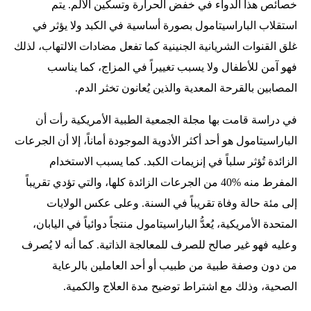
خصائص هذا الدواء في خفض الحرارة وتسكين الألم. يتم
استقلاب الباراسيتامول بصورة أساسية في الكبد ولا يؤثر في
غلق القنوات الشريانية الجنينية كما تفعل مضادات الالتهاب، لذلك
فهو آمن للأطفال ولا يسبب تغييراً في المزاج، كما يناسب
المصابين بالقرحة المعدية والذين يُعانون تخثر الدم.
في دراسة قامت بها مجلة الجمعية الطبية الأمريكية رأت أن
الباراسيتامول هو أحد أكثر الأدوية الموجودة أماناً، إلا أن الجرعات
الزائدة تُؤثر سلباً في إنزيمات الكبد. كما يسبب الاستخدام
المفرط منه %40 من الجرعات الزائدة كلها، والتي تؤدي تقريباً
إلى مئة حالة وفاة تقريباً في السنة. وعلى عكس الولايات
المتحدة الأمريكية، يُعدُّ الباراسيتامول منتجاً دوائياً في اليابان،
وعليه فهو غير صالح للصرف للمعالجة الذاتية. كما أنه لا يُصرف
من دون وصفة طبية من طبيب أو أحد العاملين بالرعاية
الصحية، وذلك مع اشتراط توضيح مدة العلاج والكمية.