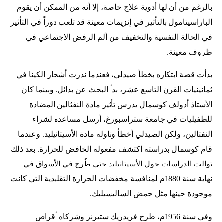
بالرغم من أن لها أدوية علاج خاصة، إلا أنه من الممكن أن يقوم
الباراسيتامول بالتأثير في إنزيمات معينة قد تلعب دوراً في التأثير
في الحالة النفسية والتخفيف من ألم الرفض الاجتماعي في
ظروف معينة.
بدأت قصة ابتكاره بخطأ صيدلي، فعندما ندرت أشجار الكينا في
ثمانينيات القرن التاسع عشر، بدأ البحث عن بدائل. وبينما كان
الأستاذ أدولف كوسمال يدرس تأثير مادة النفثالين المضادة
للطفيليات في جامعة ستراسبورغ، أرسل مساعده لشراء
النفتالين، ولكن الصيدلي أخطأ وناوله مادة الأسيتانيليد. وعندما
قام كوسمال بدراسته اكتشف مفعوله الخافض للحرارة. بعد ذلك
توالت الدراسات حول الأسيتانيليد حتى طُرح في الأسواق في
نهاية سنة 1880م لمنافسة مخفضات الحرارة التقليدية التي كانت
موجودة حينها مثل حمض الساليسيليك.
وفي سنة 1956م، طرح فريدريك ستيرنز وشركاه أقراص