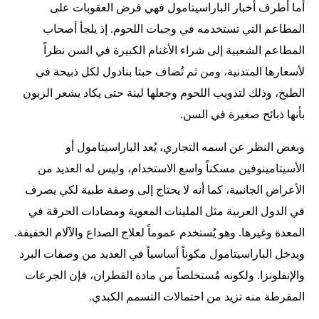
أما أطرف أخبار الباراسيتامول فهي فرض العقوبات على
المطاعم التي تستخدمه في وجبات اللحوم. إذ يلجأ أصحاب
المطاعم الشعبية إلى شراء الأغنام الكبيرة في السن نظراً
لأسعارها المتدنية، ومن ثم تُضاف حبتا بنادول لكل ذبيحة في
الطبخ، وذلك لتذويب اللحوم وجعلها لينة حتى يكاد يشعر الزبون
بأنها ذبائح صغيرة في السن.
وبغض النظر عن اسمه التجاري، يُعد الباراسيتامول أو
الأسيتامينوفين مسكناً واسع الاستخدام، وليس له العديد من
الأعراض الجانبية، كما أنه لا يحتاج إلى وصفة طبية لكي يصرف
في الدول العربية مثل الملينات المعوية ومضادات الحرقة في
المعدة وغيرها. وهو يُستخدم عموماً لعلاج الصداع والآلام الخفيفة.
ويدخل الباراسيتامول مكوناً أساسياً في العديد من وصفات البرد
والإنفلونزا. ولكونه مُستخلصاً من مادة القطران، فإن الجرعات
المفرطة منه تزيد من احتمالات التسمم الكبدي.