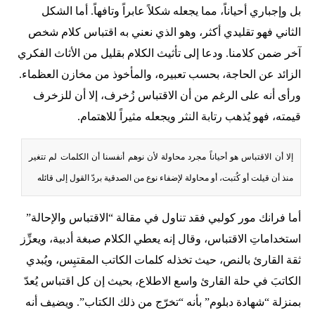
بل وإجباري أحياناً، مما يجعله شكلاً عابراً وتافهاً. أما الشكل
الثاني فهو تقليدي أكثر، وهو الذي نعني به اقتباس كلام شخص
آخر ضمن كلامنا. ودعا إلى تأثيث الكلام بقليل من الأثاث الفكري
الزائد عن الحاجة، بحسب تعبيره، والمأخوذ من مخازن العظماء.
ورأى أنه على الرغم من أن الاقتباس زُخرف، إلا أن للزخرف
قيمته، فهو يُذهب رتابة النثر ويجعله مثيراً للاهتمام.
إلا أن الاقتباس هو أحياناً مجرد محاولة لأن نوهم أنفسنا أن الكلمات لم تتغير
منذ أن قيلت أو كُتبت، أو محاولة لإضفاء نوع من الصدقية بردّ القول إلى قائله
أما فرانك مور كولبي فقد تناول في مقالة “الاقتباس والإحالة”
استخداماتِ الاقتباس، وقال إنه يعطي الكلام صبغة أدبية، ويعزِّز
ثقة القارئ بالنص، حيث تخذله كلمات الكاتب المقتبِس، ويُبدي
الكاتبَ في حلة القارئ واسع الاطلاع، بحيث إن كل اقتباس يُعدّ
بمنزلة “شهادة دبلوم” بأنه “تخرّج من ذلك الكتاب”. ويضيف أنه