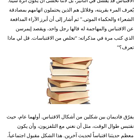
الاقتباس قد يفشل في التأثير، بل لأننا نخشى أن يكون أثره سيئاً.
يُعرف المرء بقرينه، وقلائل هم الذين يحتملون اتهامهم بمصادقة
الشعراء والحكماء الموتى.” ثم أشار إلى أن أبرز الآراء المدافعة
عن الاقتباس والمهاجمة له قالها رجل واحد، ويقصد إيمرسن
الذي كتب مرة في مذكراته: “تخلص من الاقتباسات. قل لي ماذا
تعرف؟”
يفرّق فاديمان بين شكلين من أشكال الاقتباس. أولهما عام، حيث
نقتبس طوال الوقت، مثل أن نغني مع التلفزيون، وأن يكون
معظم حديثنا اقتباساً لحديث آخرين. هذا الشكل مقبول اجتماعياً،