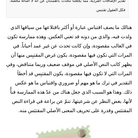
تقدير الإضافات الفردية، مما يجعلنا نتحدَّث باطمئنان عن أنه لا أصالة محضة،
فكل العقول تقتبس
هنالك ما يصف اقتباس عبارة أو أكثر باقتلاعها من سياقها الذي
ولدت فيه، والذي من دونه قد تعني العكس. وهذه ممارسة تكون
في الغالب مقصودة، وإن كانت تحدث عن غير عمد أحياناً. في
المرات التي تكون فيها مقصودة، يكون غرض المقتبِس منها أن
يظهر كاتب النص الأصلي في موقف ضعيف وربما متناقض، وفي
المرات التي لا تكون فيها مقصودة، يكون المقتبِس قد أخطأ
التقدير في ترك ما هو مهم أو ضروري واقتباس ما هو عكس
ذلك. وهذا هو السبب الذي جعل هناك من عدّ هذه الممارسة فناًّ
لأنها، بغض النظر عن شرعيتها، تنمّ عن براعة في قراءة النص
المقتبَس وقدرة على تحريف المعنى الأصلي المقتبَس منه.