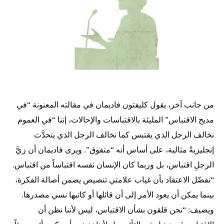
من جانب آخر، يقول كليفتون فاديمان في مقالته المعنونة “في
مديح الاقتباس” المليئة بالاقتباسات والإحالات، إننا “في العموم
نخالف الرجل الذي يقتبس كما نخالف الرجل الذي يتحدَّث
إنجليزيةً مثالية، على أساس أنه “متفوق”. ويرى فاديمان أن زيَّ
الرجلِ اقتباس، بل وربما كان الإنسان نفسه اقتباساً من اقتباس.
“نفضّل الاعتقاد بأن غياب علامتي تنصيص يضمن أصالة الفكرة،
بينما يمكن أن يعود الأمر إلى أن قائلها أو كاتبها نسي مصدرها.
ويضيف: “نحن قلقون بشأن الاقتباس، ليس لأننا نظن أن