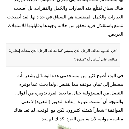
هناك سياق تُقتلَع منه العبارات والجُمل والفقرات، بل أضحت
العبارات والجُمل المقتبَسة هي السياق في حد ذاتها. لقد أصبحت
تتمتع باستقلال فريد تحقق من خلاله وجودها وقابليتها للاستهلاك
العريض.
“في العموم نخالف الرجل الذي يقتبس كما نخالف الرجل الذي يتحدَّث إنجليزيةً
مثالية، على أساس أنه “متفوق”
في البدء أصبح كثير من مستخدمي هذه الوسائل يشعر بأنه
مضطر إلى تبيان موقفه مما يقتبس. ولذا بحث عما يوفره
التنصل من المسؤولية حيال ما يعيد الفرد تدويره من أقوال.
والنتيجة أن أمست عبارة “إعادة التدوير (التغريد) لا تعني
الموافقة” شعاراً يتمثله كثيرون. لكن مع الوقت، لم تعد هناك
مناسبة مواتية لأن يقتبس الفرد. كذلك لم يعد