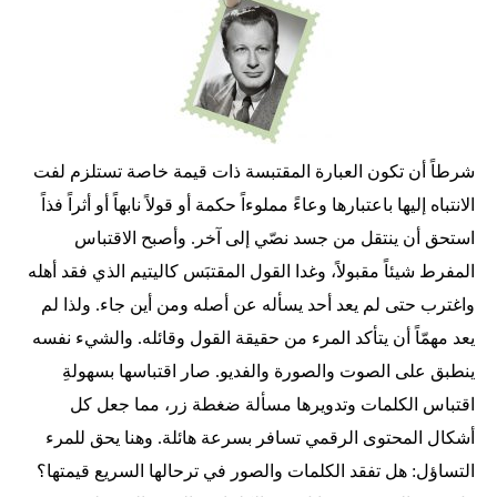
شرطاً أن تكون العبارة المقتبسة ذات قيمة خاصة تستلزم لفت
الانتباه إليها باعتبارها وعاءً مملوءاً حكمة أو قولاً نابهاً أو أثراً فذاً
استحق أن ينتقل من جسد نصّي إلى آخر. وأصبح الاقتباس
المفرط شيئاً مقبولاً، وغدا القول المقتبَس كاليتيم الذي فقد أهله
واغترب حتى لم يعد أحد يسأله عن أصله ومن أين جاء. ولذا لم
يعد مهمّاً أن يتأكد المرء من حقيقة القول وقائله. والشيء نفسه
ينطبق على الصوت والصورة والفديو. صار اقتباسها بسهولةِ
اقتباس الكلمات وتدويرها مسألة ضغطة زر، مما جعل كل
أشكال المحتوى الرقمي تسافر بسرعة هائلة. وهنا يحق للمرء
التساؤل: هل تفقد الكلمات والصور في ترحالها السريع قيمتها؟