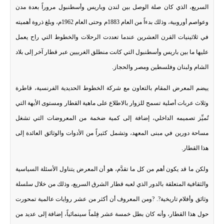
السريع، الذي كان صلة الوصل بين لندن وباريس وأسطنبول مروراً بعدة مدن
وعواصم أوروبية، وذلك بدءاً من العام 1883م وحتى العام 1962م، وبلغ ذروة أهميته
في ثلاثينيات القرن العشرين عندما تعددت الرحلات والخطوط التي راح يعمل
عليها ما بين باريس وأسطنبول التي كانت منطلق الغربيين عبر قطار آخر إلى بلاد
الشام ولبنان وفلسطين ومصر والحجاز.
ييضم المعرض المقام بالتعاون مع شركة الخطوط الحديدية الفرنسية، قاطرة
وثلاث عربات أصلية تسمح للزوار بالاطلاع على ماهية القطار ومستوى الأبهة التي
تُميِّز تصميمه الداخلي، إضافة إلى كمية ضخمة من المعروضات التي تشغل
مساحة دورين في مبنى المعهد، وتشمل كثيراً من الأدوات والوثائق العائدة إلى
هذا القطار.
ولكن ما قد يكون أهم من كل ما تقدَّم، هو أن المعرض يتناول الأسئلة السياسية
والثقافية المتعلقة بالدور الذي لعبه قطار الشرق السريع، وذلك من خلال سلسلة
وثائق وأفلام تاريخية?. ?ومن المعروف أن أكثر من عشر روايات عالمية تمحورت
حول هذا القطار، وأنه كان بطل خمسة عشر فِلماً سينمائياً، إضافة إلى عديد من