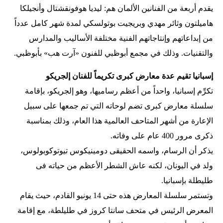
يقدم أربعة من الفنانين الألمان هم: ليديا هوفونقشتال وأنجيلكا
هاميلتون وثائر مهدي وبريجيت بوتولسكي لمدة شهر كامل عدداً
من إبداعاتهم وإنتاجاتهم الفنية مختلفة الأساليب والمدارس
والتقنيات. وذلك في مجمع أبوظبي للفنون «آرت هب» بأبوظبي.
إسبانيا تقيم عدة معارض كبرى تكريماً للفنان إلجريكو
تكرِّم إسبانيا، واحداً من أعظم رساميها، وهو إلجريكو، بإقامة
سلسلة معارض كبرى تضم لوحاته التي تم جمعها على سبيل
الإعارة من أشهر المتاحف العالمية هذا العام، وذلك بمناسبة
ذكرى مرور 400 عام على وفاته.
يذكر أن الرسام، واسمه الحقيقى دومينيكوس تيوتوكوبولوس،
ولد في اليونان، لكنه عاش الشطر الأعظم من حياته فى
طليطلة بإسبانيا.
وتستمر سلسلة المعارض هذه حتى 14 يونيو القادم، حيث يقام
المعرض الرئيس في متحف سانتا كروز في طليلطة، مع إقامة