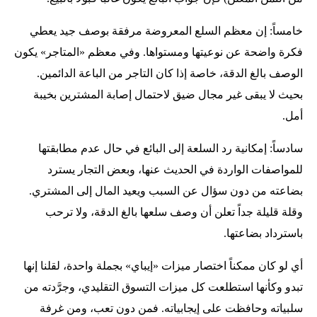
خامساً: إن معظم السلع المعروضة مرفقة بوصف جيد يعطي
فكرة واضحة عن نوعيتها ومستواها. وفي معظم «المتاجر» يكون
الوصف بالغ الدقة، خاصة إذا كان التاجر من الباعة الدائمين.
بحيث لا يبقى غير مجال ضيق لاحتمال إصابة المشترين بخيبة
أمل.
سادساً: إمكانية رد السلعة إلى البائع في حال عدم مطابقتها
للمواصفات الواردة في الحديث عنها، وبعض التجار يسترد
بضاعته من دون سؤال عن السبب ويعيد المال إلى المشتري.
وقلة قليلة جداً تعلن أن وصف سلعها بالغ الدقة، ولا ترحب
باسترداد بضاعتها.
أي لو كان ممكناً اختصار ميزات «إيباي» بجملة واحدة، لقلنا إنها
تبدو وكأنها استطلعت كل ميزات التسوق التقليدي، وجرَّدته من
سلبياته وحافظت على إيجابياته. فمن دون تعب، ومن غرفة