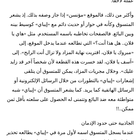
عمله لاحقاً.
وأكثر من ذلك، فالموقع «مؤنسن» إذا جاز وصفه بذلك. إذ يشعر
المتسوق وكأنه في حوار أو حديث دائم مع «إيباي» كوسيط بينه
وبين البائع. فالصفحات تخاطبه باسمه المستخدم. مثل «هاي يا
فلان.. هل هذا أنت؟» التي تطالعه عندما يدخل الموقع، إلى
«مبروك يا فلان، اقتربت نهاية المزاد ولا تزال أنت الرابح». إلى
«آسف يا فلان، لقد خسرت هذه القطعة لأن شخصاً آخر قد زايد
عليك». وخلال مجريات المزاد، يمكن للمتسوق أن يتلقى
إشعارات «إيباي» بالتطورات من خلال الرسائل الإلكترونية أو
الرسائل الهاتفية كما يريد. كما يشعر المتسوق أن «إيباي» شبه
متواطئة معه ضد البائع وتتمنى له الحصول على سلعته بأقل ثمن
ممكن..!!
الجاذبية حتى حدود الإدمان
عندما يسجل المتسوق اسمه لأول مرة في «إيباي» يطالعه تحذير