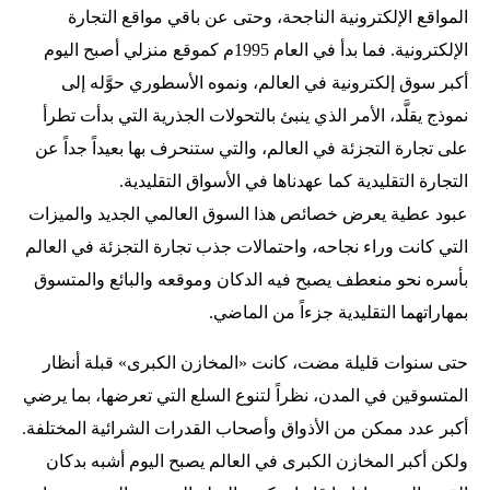
المواقع الإلكترونية الناجحة، وحتى عن باقي مواقع التجارة
الإلكترونية. فما بدأ في العام 1995م كموقع منزلي أصبح اليوم
أكبر سوق إلكترونية في العالم، ونموه الأسطوري حوَّله إلى
نموذج يقلَّد، الأمر الذي ينبئ بالتحولات الجذرية التي بدأت تطرأ
على تجارة التجزئة في العالم، والتي ستنحرف بها بعيداً جداً عن
التجارة التقليدية كما عهدناها في الأسواق التقليدية.
عبود عطية يعرض خصائص هذا السوق العالمي الجديد والميزات
التي كانت وراء نجاحه، واحتمالات جذب تجارة التجزئة في العالم
بأسره نحو منعطف يصبح فيه الدكان وموقعه والبائع والمتسوق
بمهاراتهما التقليدية جزءاً من الماضي.
حتى سنوات قليلة مضت، كانت «المخازن الكبرى» قبلة أنظار
المتسوقين في المدن، نظراً لتنوع السلع التي تعرضها، بما يرضي
أكبر عدد ممكن من الأذواق وأصحاب القدرات الشرائية المختلفة.
ولكن أكبر المخازن الكبرى في العالم يصبح اليوم أشبه بدكان