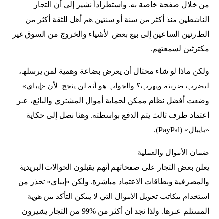
من خلال صفحة خاصة به. واستطراداً نشير إلى أن التجار
الناشطين منذ أكثر من سنة أو سنتين هم أهل للثقة أكثر من
الطارئين الساعين إلى بيع بعض الأشياء والخروج من السوق غير
مكترثين لسمعتهم.
ولكن ماذا لو شاء محتال أن يعرض بضاعة وهمية لمن يرسلها،
ليضرب ضربته ويهرب؟ والجواب هو أنه لن ينجح. لأن «إيباي»
وضعت أفضل نظام ممكن لحماية أموال المشتري والبائع، عبر
اعتماد طرف ثالث يتم الدفع بواسطته. وهنا نصل إلى حكاية
«بايبال» (PayPal).
ضمان الأموال والعملية
يعلن بعض التجار على صفحاتهم أنهم يقبلون الحوالات البريدية
والمصرفية وبطاقات الاعتماد مباشرة. ولكن «إيباي» تحذر من
استخدام مكاتب تحويل الأموال التي لا يمكن التأكد من هوية
المستلم عبرها. ولذا نجد أن أكثر من %99 من التجار يشيرون