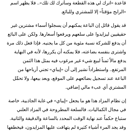
قاعدة «اترك لي هذه القطعة وسأترك لك تلك».. فلا يظهر اسم
«الرابح مؤقتاً» إلا للمشتري وللبائع.
قد يقول قائل إن الباعة يمكنهم أن يسجلوا أسماء مشترين غير
حقيقيين ليزايدوا على سلعهم ويرفعوا أسعارها. ولكن على البائع
أن يدفع للشركة نسبة مئوية من كل ما يجنيه. فإذا فعل ذلك مرة
واشترى بنفسه بضاعته، فلا يمكنه أن يكررها، لأنه في النهاية
يدفع مالاً ثمناً لبيع شيء غير مرغوب فيه بمثل هذا الثمن
المرتفع.. واستطراداً نشير إلى أن «إيباي» تجني أرباحها من
الباعة عند تسجيل بضائعهم على الموقع، وبعد بيعها، ولا تحمِّل
المشتري أي عبء مالي إضافي.
إن نظام المزاد هذا هو ما يجعل «إيباي» في غاية الجاذبية، خاصة
في مجال الكماليات. فالسلعة المطروحة في المزاد العلني
ستباع حكماً عند نهاية الوقت المحدد بالساعة والدقيقة والثانية.
وقد يجد المرء أشياء كثيرة لم يتهافت عليها المزايدون، فيخطفها