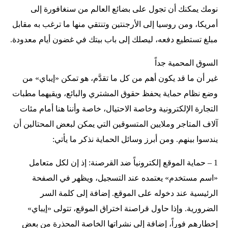
نومك يمكنك أن تجول على بضائع العالم من سنغافورة إلى
أمريكا، ومن روسيا إلى الأرجنتين وتنتقي منها ما ترغب به مقابل
مبلغ تستطيع دفعه، ليصلك إلى باب بيتك في غضون أيام معدودة.
السوق المحمية جداً
غير أن ما قد يكون أهم من كل ما تقدَّم، هو تمكن «إيباي» من
وضع نظام حماية يحفظ حقوق المشتري والبائع، ويقيهما مطبات
التجارة الإلكترونية وخاصة الاحتيال، خاصة وأننا هنا أمام مئات
آلاف المتاجر وملايين المتسوقين التي يمكن لبعض المحتالين أن
يندسوا بينهم. ومن أبرز وسائل الحماية نذكر ما يأتي:
1 – حماية الموقع إلكترونياً ضد القرصنة: إذ إن لكل متعامل
«اسم مستخدم» يعتمده عند التسجيل، ويظهر في الصفحة
الرئيسية عند دخوله على الموقع. إضافة إلى كلمة السر
الضرورية. وإذا حاول قراصنة اختراق الموقع، تتولى «إيباي»
إخطارهم فوراً، إضافة إلى نشراتها الخاصة المحذرة من بعض