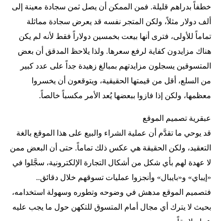
خطفاً بدراهم قليلة. فمن الممكن أن يصل ثمن سجادة معينة إلى
ألف دولار مثلاً، ولكن المتجر نفسه قد يعرض سجادة مماثلة
تماماً للأولى، فترى أنها بيعت بخمسين دولاراً فقط لأنه لم يكن
هناك مزايدون كفاية لرفع سعرها. ولذا يلاحظ المدقق أن بعض
المتسوقين يسجلون مزايدتهم بمبالغ زهيدة جداً على عدد كبير
من السلع، أقل من قيمتها الحقيقية، ويتوقعون أن يخسروا
معظمها، ولكن إذا فازوا ببعضها يُعد الأمر مكسباً خالصاً.
عبقرية تصميم الموقع
قد يوحي ما تقدَّم أن عملية الشراء والبيع على هذا الموقع بالغة
التعقيد، ولكن الحقيقة هي عكس ذلك تماماً. حتى أن البعض ممن
لا عهدة لهم بأي شكل من أشكال التجارة الإلكترونية، سجَّلوا في
«إيباي» و«بايبال» وأنجزوا عمليات تسوقهم خلال دقائق..
فتصميم الموقع مدهش في وضوحه وتطوره وسهولة استخدامه،
بحيث لا يترك أي مجال أمام المتسوق للتكهن حول ما يجب عليه