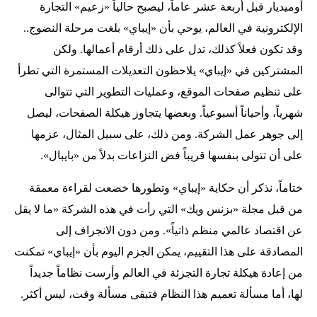
أوميديار قبل أربعة عشر عاماً، ليصبح حالياً «زعيم» التجارة
الإلكترونية في العالم، يوحي بأن «إيباي» بلغت مرحلة النضوج..
وقد تكون فعلاً كذلك، تدل على ذلك أرقام أعمالها. ولكن
المشتركين في «إيباي» يلاحظون التعديلات المستمرة التي تطرأ
على تنظيم صفحات الموقع، وعمليات التطوير التي تتوالى
شهرياً، وأحياناً أسبوعياً. وبعضها يتجاوز هيكلة الصفحات، ليصل
إلى جوهر عمل الشركة. ومن ذلك، على سبيل المثال، عزمها
على أن تتولى بنفسها قريباً فض النزاعات بدلاً من «بايبال».
ختاماً، نذكر أن حكاية «إيباي» وتطورها خضعت لقراءة معمقة
من قبل مجلة «بزنس ويك» التي رأت في هذه الشركة «ما لا يقل
عن اقتصاد عالمي منظم ذاتياً». ومن دون الانجراف إلى
المصادقة على هذا التقييم، يمكن الجزم اليوم بأن «إيباي» تمكنت
من إعادة هيكلة تجارة التجزئة في العالم وأرست نظاماً جديداً
لها، أما مسألة تعميم هذا النظام فتبقى مسألة وقت، ليس أكثر.