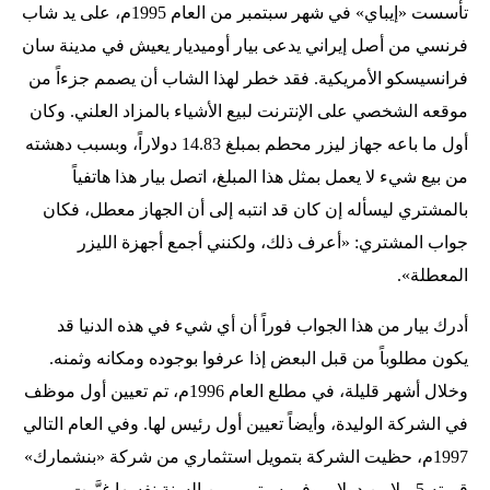
تأسست «إيباي» في شهر سبتمبر من العام 1995م، على يد شاب
فرنسي من أصل إيراني يدعى بيار أوميديار يعيش في مدينة سان
فرانسيسكو الأمريكية. فقد خطر لهذا الشاب أن يصمم جزءاً من
موقعه الشخصي على الإنترنت لبيع الأشياء بالمزاد العلني. وكان
أول ما باعه جهاز ليزر محطم بمبلغ 14.83 دولاراً، وبسبب دهشته
من بيع شيء لا يعمل بمثل هذا المبلغ، اتصل بيار هذا هاتفياً
بالمشتري ليسأله إن كان قد انتبه إلى أن الجهاز معطل، فكان
جواب المشتري: «أعرف ذلك، ولكنني أجمع أجهزة الليزر
المعطلة».
أدرك بيار من هذا الجواب فوراً أن أي شيء في هذه الدنيا قد
يكون مطلوباً من قبل البعض إذا عرفوا بوجوده ومكانه وثمنه.
وخلال أشهر قليلة، في مطلع العام 1996م، تم تعيين أول موظف
في الشركة الوليدة، وأيضاً تعيين أول رئيس لها. وفي العام التالي
1997م، حظيت الشركة بتمويل استثماري من شركة «بنشمارك»
قيمته 5 ملايين دولار. وفي سبتمبر من السنة نفسها غيَّرت