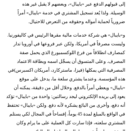
إلى قبولهم الدفع عبر «بايبال»، وبعضهم لا يقبل غير هذه
الوسيلة. ولذا يُعد تسجيل المشتري في خدمة «بايبال» أمراً
ضرورياً لحماية أمواله وحقوقه من التعرض للاحتيال.
و«بايبال» هي شركة خدمات مالية مقرها الرئيس في كاليفورنيا.
وليست مصرفاً في أمريكا، ولكن عبر فروعها في أوروبا تدار
كمصارف انطلاقاً من فرع اللوكسمبورغ الذي يحمل صفة
المصرف. وعلى المتسوق أن يسجِّل اسمه وبطاقة الاعتماد
المصرفية التي يمكلها (فيزا، ماستركارد، أمريكان اكسبرس)في
هذه المؤسسة. وعندما يشتري سلعة ما، يدخل على موقع
«بايبال» ويعطي أمراً بالدفع. وخلال أقل من دقيقة، يمكنه أن
يعود إلى بريده الإلكتروني ليجد رسالتين: واحدة من «بايبال» تؤكد
أنه دفع، وأخرى من البائع يشكره لأنه دفع. ولكن «بايبال» تحتفظ
في الواقع بالمبلغ لمدة 45 يوماً، إفساحاً في المجال لكي يستلم
المشتري سلعته، فإذا سارت كل العملية على ما يرام وكان