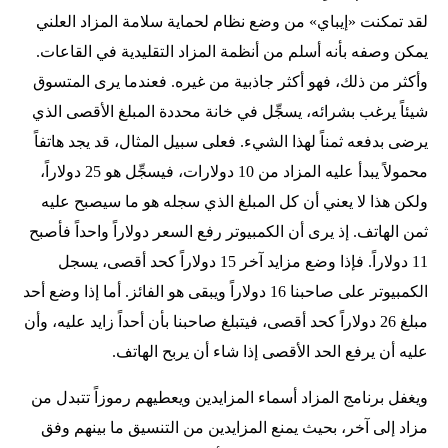
لقد تمكنت «إيباي» من وضع نظام لحماية سلامة المزاد العلني
يمكن وصفه بأنه أسلم من أنظمة المزاد التقليدية في القاعات.
وأكثر من ذلك، فهو أكثر جاذبية من غيره. فعندما يرى المتسوق
شيئاً يرغب بشرائه، يسجِّل في خانة محددة المبلغ الأقصى الذي
يرضى بدفعه ثمناً لهذا الشيء. فعلى سبيل المثال، قد يجد هاتفاً
محمولاً يبدأ عليه المزاد من 10 دولارات، فيسجِّل هو 25 دولاراً،
ولكن هذا لا يعني أن كل المبلغ الذي سجله هو ما سيصبح عليه
ثمن الهاتف. إذ يرى أن الكمبيوتر رفع السعر دولاراً واحداً فأصبح
11 دولاراً. فإذا وضع مزايد آخر 15 دولاراً كحد أقصى، يسجل
الكمبيوتر على صاحبنا 16 دولاراً ويبقى هو الفائز. أما إذا وضع أحد
مبلغ 26 دولاراً كحد أقصى، فيتبلغ صاحبنا بأن أحداً زايد عليه، وأن
عليه أن يرفع الحد الأقصى إذا شاء أن يربح الهاتف.
ويغفل برنامج المزاد أسماء المزايدين ويعطيهم رموزاً تتبدل من
مزاد إلى آخر، بحيث يمنع المزايدين من التنسيق ما بينهم وفق