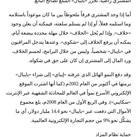
المشتري راضياً، تحرر «بايبال» المبلغ لصالح البائع.
أما إذا وجد المشتري فرقاً ملحوظاً بين ما كان موعوداً باستلامه
وما استلمه فعلاً، أو إذا لم يستلم سلعته، فيمكنه أن يعلن وجود
«خلاف». وإذا لم يُحل «الخلاف» خلال مهلة محددة ببضعة أيام،
يمكنه أن يرفع الخلاف إلى «شكوى». وعندها يتدخل المراقبون
في «بايبال» شخصياً، وليس من خلال البرامج، لحسم الخلاف،
ورد المال إلى المشتري إن كان على حق في شكواه.
وقد دفع النمو الهائل الذي عرفته «إيباي» إلى شراء «بايبال»
برمتها في أكتوبر من العام 2002م (كما أنها اشترت الموقع
الإلكتروني الأسرع نمواً في العالم للمحادثة الشفهية عبر الإنترنت
«سكايبي»). وفي الربع الأول من العام 2008م، بلغ مجموع
الأموال التي دفعت عبر «بايبال» نحو 14.4 مليار دولار، أي ما
يشكِّل نحو %9 من حجم التجارة الإلكترونية العالمية.
حماية نظام المزاد