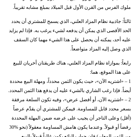
ملوك الفرس من القرن الأول قبل الميلاد بمبلغ مشابه تقريباً.
ثالثاً: جاذبية نظام المزاد العلني، الذي يسمح للمشتري أن يحدد
الحد الأقصى الذي يمكن أن يدفعه لشيء يرغب به. فإذا لم يزايد
عليه أحد، يمكنه أن يحصل على هذا الشيء مهما كان السقف
الذي وصل إليه المزاد متواضعاً.
رابعاً: بموازاة نظام المزاد العلني، هناك طريقتان أخريان للبيع
على هذا الموقع، هما:
1 – «اشتريه الآن»، حيث يكون الثمن محدداً، ومهلة البيع محددة
أيضاً. فإذا رغب الشاري بالشيء عليه أن يدفع هذا الثمن المحدد.
2 – «اشتريه الآن، أو أفضل عرض»، وفيه تكون السلعة مرفقة
بسعر محدد قابل للمساومة. فيمكن للمشتري أن يقدِّم عرضاً
(أقل) وعلى التاجر أن يجيب على عرضه ضمن المهلة المحددة
رفضاً أو قبولاً. وعندما يكون هامش المساومة معقولاً (نحو %30
من الثمن المعلن) فإن جواب البائع يكون غالباً قبولاً بالبيع.