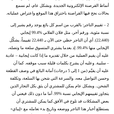
أنماط القرصنة الإلكترونية الجديدة. وبشكل عام، لم نسمع
بحالات نجح فيها القراصنة باختراق هذا الموقع واعتراض عملياته.
2 – تقييم التاجر: بالقرب من اسم كل بائع يوجد رقم يشير إلى
نسبة مئوية، ورقم آخر، مثل فلان الفلاني %99.4 إيجابي
(22,440). أي أن التاجر حظي حتى الآن بـ 22,440 تقييماً، يشكِّل
الإيجابي منها %99.4. إذ بعدما يشتري المتسوق سلعة ما وتصله،
عليه أن يقيم العملية من خلال تقديره ما إذا كانت إيجابية – عادية
– سلبية. وعليه أن يشرح بكلمات قليلة سبب موقفه. كما أن
عليه أن يقيِّم (من 1 إلى 5 درجات) أمانة البائع في وصف القطعة
وحسن التواصل معه، والسرعة التي شحن بها السلعة، وتكلفة
الشحن.. وبشكل عام يمكن للمشتري أن يثق بكل التجار الذين
يتجاوز تقييمهم الإيجابي نسبة %99. أما ما دون ذلك فيعني أن
بعض المشكلات قد تلوح في الأفق. كما يمكن للمشتري أن
يستطلع أخبار هذا التاجر ووضعه وتاريخ بدء تعامله مع «إيباي»