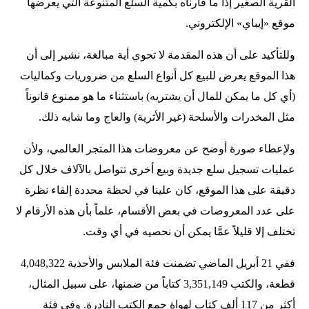
القرية الصغير إذا ما قارناه بكمية السلع المتنوعة التي يعرضها
موقع «إيباي» الإلكتروني.
وللتأكيد على أن هذه المقدمة لا تحوي أية مبالغة، نشير إلى أن
هذا الموقع يعرض للبيع كل أنواع السلع من ضروريات وكماليات
(أي كل ما يمكن للمال أن يشتريه) باستثناء ما هو ممنوع قانوناً
مثل المخدرات والأسلحة (غير الأثرية) والعاج وما شابه ذلك.
ولإعطاء صورة أوضح عن معروضات هذا المتجر العالمي، ولأن
عمليات تسجيل سلع جديدة وبيع أخرى تتواصل بالآلاف خلال كل
دقيقة على هذا الموقع، كان علينا في لحظة محددة إلقاء نظرة
على عدد المعروضات في بعض الأقسام، علماً بأن هذه الأرقام لا
تختلف إلا قليلاً عمَّا يمكن أن نحصيه في أي وقت.
ففي 21 أبريل الماضي تضمنت فئة الملابس والأحذية 4,048,322
قطعة، والكتب 3,351,149 كتاباً من ضمنها، على سبيل المثال،
أكثر من 117 ألف كتاب لهواة جمع الكتب النادرة. وفي فئة