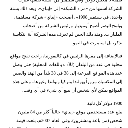
الشركة اسمها من «مزاد الشبكة» إلى «إيباي». وبعد ذلك بسنة
واحدة، في سبتمبر 1998م، أصبحت «إيباي» شركة مساهمة،
وبلمح البصر أصبح أوميديار ورئيس الشركة من أصحاب
المليارات. ومنذ ذلك الحين لم تعرف هذه الشركة أية انتكاسة
تذكر، بل استمرت في النمو.
فبالإضافة إلى مقرها الرئيس في كاليفورنيا، راحت تفتح مواقع
محلية في عدد من البلدان (للأداء باللغات المحلية) حتى وصل
عدد هذه المواقع الفرعية إلى 38 في 38 بلداً من الهند والصين
إلى المكسيك مروراً بهولندا وتركيا وبولندا وغيرها.. وعلى هذه
المواقع يمكن لأي شخص أن يبيع أي شيء في أي وقت.
1900 دولار كل ثانية
يبلغ عدد مستخدمي موقع «إيباي» حالياً أكثر من 84 مليون
شخص (من باعة ومشترين). وفي العام 2007م، بلغت قيمة