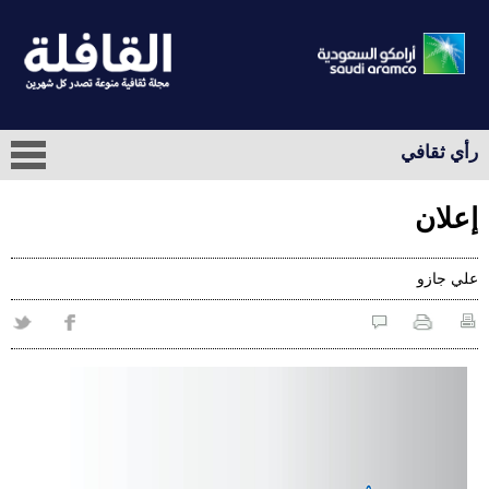
رأي ثقافي
إعلان
علي‭ ‬جازو