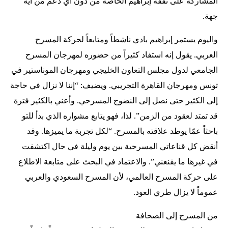
المشاركة على نفقة إبراهيم الخاصة من دون أي دعم من أية
جهة.
واليوم يستمر إبراهيم بادي ناشطاً ومتابعاً لحركة المسرح
العربي. يقول إنه استفاد كثيراً من حضوره لمهرجان المسرح
الجامعي لدول مجلس التعاون الخليجي ومهرجان الموناستير في
تونس ومهرجان القاهرة التجريبي. ويضيف: “إننا لا نزال في حاجة
إلى الكثير حتى نصل إلى النضوج المسرحي. وأعني بالكثير فترة
قد تمتد لعقود من الزمن”. لذا، فهو يتابع مشواره الذي بدأ للتو
باحثاً عمّا يوطد علاقته بالمسرح. “لكل تجربة ما يميزها. وقد
أنقض كل قناعاتي المسرحية بين يوم وليلة في حال اكتشفت
في غيرها ما يقنعني”. والاعتماد في البحث على متابعة الاطلاع
على حركة المسرح العالمي، لأن المسرح السعودي والعربي
عموماً لا يزال طري العود.
من المسرح إلى الصحافة