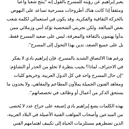
يعبر إبراهيم عن رؤيته للمسرح بالقول إنه “ينتج شعباً واعياً
ومثقفاً إذا كانت هناك أطروحات مسرحية تساعد على النهوض
بالحركة الثقافية والفكرية. وقد يكون في استعمالي لكلمة شعب
بعض المبالغة. ولكن تجربتي الشخصية تؤكد أنني وزملائي ممن
بدأوا يهتمون بالثقافة والمعرفة، ليس على صعيد المسرح فقط،
بل على جميع الصعد، ندين بهذا التحول إلى المسرح”.
ورغم هذا الالتصاق الشديد بالمسرح، فإن إبراهيم بادي لا يفكر
في الاحتراف. لماذا؟ يجيب بنظرة لا تخلو من الحذر أو التشاؤم:
“إن حال المسرح واحد في كل الدول العربية. وخريجو كليات
ومعاهد الفنون الجميلة يملأون المطاعم والمقاهي، ولا يجدون ما
يستحق الذكر من أعمال أو وظائف في تخصصاتهم”.
بهذه الكلمات يضع إبراهيم بادي إصبعه على جراح عدد لا يُحصى
من المبدعين وأصحاب المواهب الفنية الأصيلة في البلاد العربية،
الذين تضطرهم مستلزمات الحياة إلى تكييف اهتمامهم الفني