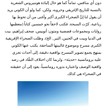
دون أي منافس، تماماً كما هو حال إلياذة هوميروس الشعرية
بالنسبة للتاريخ الإغريقي وحروبه. ولكن، كما ولو أن الكوني يريد
أن يقول لنا إنَّ الصحراء الكبرى أكبر وأغنى من أن تحوط بها
رباعية، كرّت السبحة. فكتب لاحقاً نحو خمسين كتاباً (معظمها
روايات ومجموعات قصصية ومتون: أنوبيس، صحف إبراهيم، بيت
في الدنيا وبيت في الحنين، التبر.. الخ)، وظلت الصحراء الإفريقية
الكبرى مسرح وموضوع غالبيتها الساحقة. يكتب عنها الكوني
بمنهج يجمع تصوير المسرح بواقعية دقيقة، إلى أحداث تجري
عليه برومانسية «حديثة». ولربما كان اختلاف النقَّاد في رصد
واقعية الوصف واعتباره بدوره رومانسياً، يعود إلى أن حقيقته
في الصحراء هي كذلك.