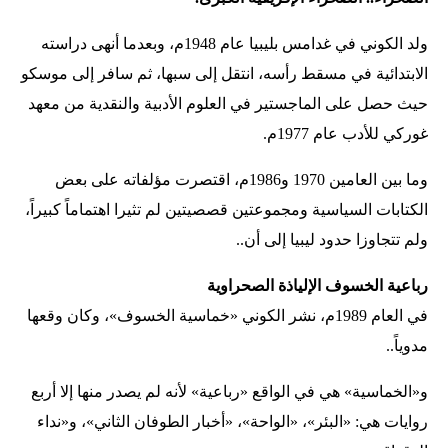
ولد الكوني في غدامس بليبيا عام 1948م، وبعدما أنهى دراسته
الابتدائية في مسقط رأسه، انتقل إلى سبها، ثم سافر إلى موسكو
حيث حصل على الماجستير في العلوم الأدبية والنقدية من معهد
غوركي للأدب عام 1977م.
وما بين العامين 1970 و1986م، اقتصرت مؤلفاته على بعض
الكتابات السياسية ومجموعتين قصصيتين لم تثيرا اهتماماً كبيراً،
ولم تتجاوزا حدود ليبيا إلى أن..
رباعية الخسوف الإلياذة الصحراوية
في العام 1989م، نشر الكوني «خماسية الخسوف»، وكان وقعها
مدوياً..
و«الخماسية» هي في الواقع «رباعية» لأنه لم يصدر منها إلا أربع
روايات هي: «البئر»، «الواحة»، «أخبار الطوفان الثاني»، و«نداء