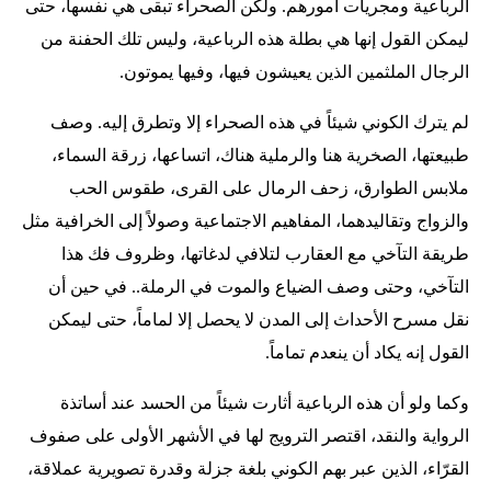
الرباعية ومجريات أمورهم. ولكن الصحراء تبقى هي نفسها، حتى
ليمكن القول إنها هي بطلة هذه الرباعية، وليس تلك الحفنة من
الرجال الملثمين الذين يعيشون فيها، وفيها يموتون.
لم يترك الكوني شيئاً في هذه الصحراء إلا وتطرق إليه. وصف
طبيعتها، الصخرية هنا والرملية هناك، اتساعها، زرقة السماء،
ملابس الطوارق، زحف الرمال على القرى، طقوس الحب
والزواج وتقاليدهما، المفاهيم الاجتماعية وصولاً إلى الخرافية مثل
طريقة التآخي مع العقارب لتلافي لدغاتها، وظروف فك هذا
التآخي، وحتى وصف الضياع والموت في الرملة.. في حين أن
نقل مسرح الأحداث إلى المدن لا يحصل إلا لماماً، حتى ليمكن
القول إنه يكاد أن ينعدم تماماً.
وكما ولو أن هذه الرباعية أثارت شيئاً من الحسد عند أساتذة
الرواية والنقد، اقتصر الترويج لها في الأشهر الأولى على صفوف
القرّاء، الذين عبر بهم الكوني بلغة جزلة وقدرة تصويرية عملاقة،