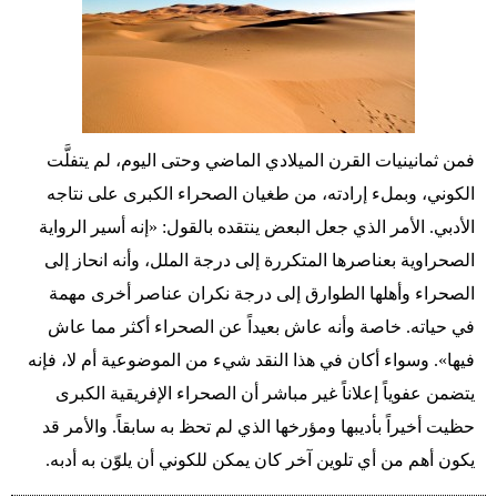
فمن ثمانينيات القرن الميلادي الماضي وحتى اليوم، لم يتفلَّت
الكوني، وبملء إرادته، من طغيان الصحراء الكبرى على نتاجه
الأدبي. الأمر الذي جعل البعض ينتقده بالقول: «إنه أسير الرواية
الصحراوية بعناصرها المتكررة إلى درجة الملل، وأنه انحاز إلى
الصحراء وأهلها الطوارق إلى درجة نكران عناصر أخرى مهمة
في حياته. خاصة وأنه عاش بعيداً عن الصحراء أكثر مما عاش
فيها». وسواء أكان في هذا النقد شيء من الموضوعية أم لا، فإنه
يتضمن عفوياً إعلاناً غير مباشر أن الصحراء الإفريقية الكبرى
حظيت أخيراً بأديبها ومؤرخها الذي لم تحظ به سابقاً. والأمر قد
يكون أهم من أي تلوين آخر كان يمكن للكوني أن يلوّن به أدبه.