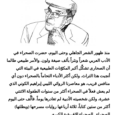
منذ ظهور الشعر الجاهلي وحتى اليوم، حضرت الصحراء في
الأدب العربي شعراً ونثراً بألف صيغة ولون. والأمر طبيعي طالما
أن الصحارى تشكِّل أكبر المكوّنات الطبيعية في البيئة التي
أنجبت هذا التراث. ولكن أكثر الأدباء التحاماً بالصحراء دون أي
منافس قريب، هو معاصرنا الروائي الليبي إبراهيم الكوني الذي
لم يعش فعلاً في الصحراء أكثر من سنوات الطفولة الاثنتي
عشرة، ولكن شخصيته الأدبية لم تغادرها يوماً. فألَّف حتى اليوم
أكثر من ستين كتاباً، ثلاثة أرباعها روايات مسرحها (وبطلتها)
الصحراء.. الصحراء الإفريقية الكبرى.