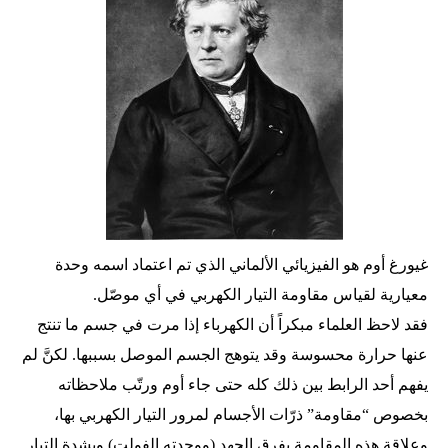
غيورغ أوم هو الفيزيائي الألماني الذي تم اعتماد اسمه وحدة
معيارية لقياس مقاومة التيار الكهربي في أي موصّل.
فقد لاحظ العلماء مبكراً أن الكهرباء إذا مرت في جسم ما تنتج
عنها حرارة محسوسة وقد يتوهج الجسم الموصل بسببها. لكنَّ لم
يفهم أحد الرابط بين ذلك كله حتى جاء أوم ورتّب ملاحظاته
بخصوص “مقاومة” ذرّات الأجسام لمرور التيار الكهربي بها،
وعلاقة هذه المقاومة بفرق الجهد (ووحدته الفولت) وبشدة التيار