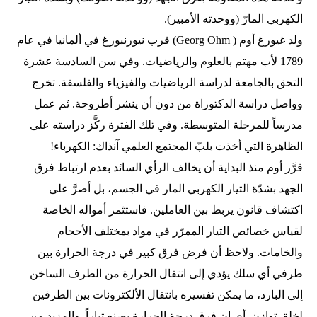
الكهربي المارّ (ووحدته الأمبير).
ولد غيورغ أوم ( Georg Ohm) قرب نيورنبورغ في ألمانيا في عام
1789 لأب مهتم بالعلوم والرياضيات. وفي سن السادسة عشرة
التحق بالجامعة لدراسة الرياضيات والفيزياء والفلسفة. تخرج
وواصل دراسة الدكتوراة من دون أن ينشر أطروحة. ثم عمل
مدرساً للمرحلة المتوسطة. وفي تلك الفترة ركَّز دراسته على
الظاهرة التي أخذت بلبّ المجتمع العلمي آنذاك: الكهرباء!
قرَّر أوم منذ البداية أن يخالف الرأي السائد بعدم ارتباط فرق
الجهد بشدّة التيار الكهربي المار في الجسم، بل أصرَّ على
اكتشاف قانون يربط بين العاملين. فاستثمر أمواله الخاصة
لقياس خصائص التيار الممرّر في مواد بمختلف الأحجام
والخامات. ولاحظ أن فرض فرق كبير في درجة الحرارة بين
طرفي أي سلك يؤدي إلى انتقال الحرارة من الطرف الساخن
إلى البارد، ما يمكن تفسيره بانتقال الألكترونات بين الطرفين
لخلق توازن. أي إن فرق درجة الحرارة يصنع تياراً. والمزيد من