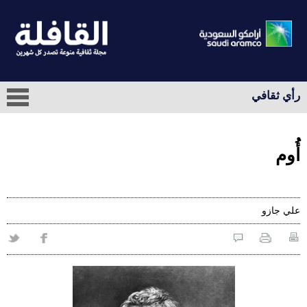
رأي ثقافي
أُوم
علي‭ ‬جازو