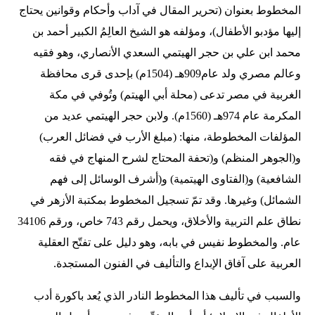
المخطوط بعنوان (تحرير المقال في آداب وأحكام وقوانين يحتاج
إليها مؤدبو الأطفال)، ومؤلفه هو الشيخ العالِمُ الكبير أحمد بن
محمد ابن علي بن حجر الهيتمي السعدي الأنصاري، وهو فقيه
وعالم مصري ولد عام909هـ (1504م) بإحدى قرى محافظة
الغربية في مصر تدعى (محلة أبي الهيتم) وتُوفي في مكة
المكرمة عام 974هـ (1560م). ولابن حجر الهيتمي عديد من
المؤلفات المخطوطة، منها: (مبلغ الأرب في فضائل العرب)
و(الجوهر المنظم) و(تحفة المحتاج لشرح المنهاج في فقه
الشافعية) و(الفتاوى الهيتمية) و(أشرف الوسائل إلى فهم
الشمائل) وغيرها. وقد تمّ تسجيل المخطوط بمكتبة الأزهر في
نطاق علم التربية والأخلاق، ويحمل رقم 743 خاص، ورقم 34106
عام. والمخطوط نفيس في بابه، وهو دليل على تفتّح العقلية
العربية على آفاق الإبداع والتأليف في الفنون المستجدة.
والسبب في تأليف هذا المخطوط النادر الذي يُعد باكورة أدب