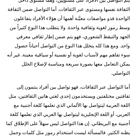
يتم التواصل بين الأفراد على مستويين، وهما مستوى داخل
الثقافة نفسها ومستوى عبر الثقافات. أما التواصل ضمن الثقافة
الواحدة فذو مواصفات معيَّنة أهمها أن هؤلاء الأفراد يتفاعلون
وسط رموز لغوية وثقافية واحدة. ولا يتطلب هذا النوع كثيراً من
الجهد والتيقظ الشعوري، فهو يتم ضمن إطار ثقافي معرفي
واحد. ومع هذا كله يتخلل هذا النوع من التواصل أحياناً حصول
سوء تفاهم مهم لأسباب لغوية أو نفسية أو سياقية معينة. غير أنه
يمكن التعامل معها بصورة سريعة ومناسبة لإصلاح الخلل
التواصلي.
أما التواصل عبر الثقافات، فهو تواصل بين أفراد ينتمون إلى
ثقافتين مختلفتين ويستخدمون إحدى لغتي هاتين الثقافتين، مثل
اللغة العربية ليتواصل بها الألماني الذي تعلمها كلغة أجنبية مع
العربي، أو اللغة الإنجليزية ليتواصل بها العربي الذي تعلمها كلغة
أجنبية مع البريطاني. إن هذا التواصل ليس سهلاً على الإطلاق كما
يظنه الكثير. فالمسألة ليست استخدام رموز مثل كلمات وجمل