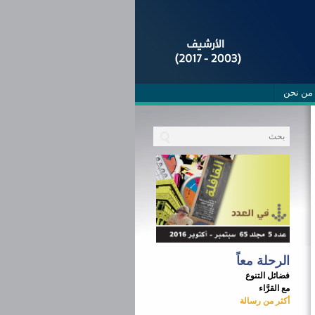
من نحن
الرحلة معاً
فضائل التنوع
مع القرَّاء
أكثر‭ ‬من‭ ‬رسالة