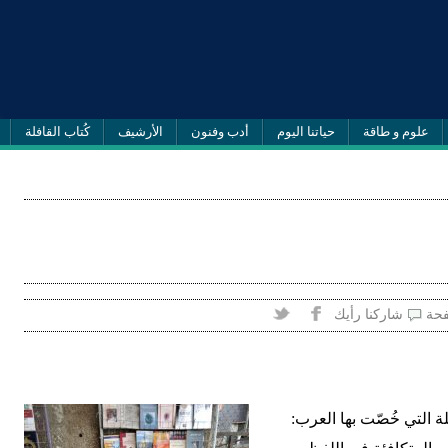
علوم و طاقة
حياتنا اليوم
أدب وفنون
الأرشيف
كُتاب القافلة
فحة
شاركنا رأيك
ة التي خُصّت بها العرب: