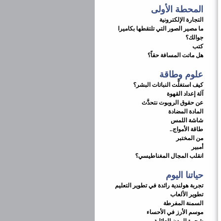
المحطة الأولى
التجارة الإلكترونية
ما مصير الصور التي تلتقطها بكاميرا
جوالك؟
كتب
هل‭ ‬ماتت‭ ‬المسافة‭ ‬حقاً؟
علوم وطاقة
كيف استغلَّت النباتات البشر؟
آلة إعداد القهوة
عن حقوق الروبوت نتحدَّث
المادة المضادة
شاشة اللمس
طاقة الأمواج..
من المختبر
أمبير
انقلب المجال المغناطيسي؟
حياتنا اليوم
تجربة هولندية رائدة في تطوير التعليم
تطوير الألعاب
السمنة المفرطة
موسم الأرز في الأحساء