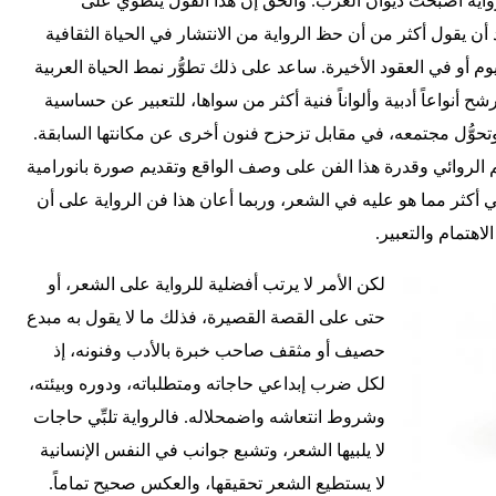
لرواية أصبحت ديوان العرب. والحق إن هذا القول ينطوي على
د أن يقول أكثر من أن حظ الرواية من الانتشار في الحياة الثقافية
م أو في العقود الأخيرة. ساعد على ذلك تطوُّر نمط الحياة العربية
شح أنواعاً أدبية وألواناً فنية أكثر من سواها، للتعبير عن حساسية
وتحوُّل مجتمعه، في مقابل تزحزح فنون أخرى عن مكانتها السابقة.
الروائي وقدرة هذا الفن على وصف الواقع وتقديم صورة بانورامية
 أكثر مما هو عليه في الشعر، وربما أعان هذا فن الرواية على أن
هتمام والتعبير.
لكن الأمر لا يرتب أفضلية للرواية على الشعر، أو
حتى على القصة القصيرة، فذلك ما لا يقول به مبدع
حصيف أو مثقف صاحب خبرة بالأدب وفنونه، إذ
لكل ضرب إبداعي حاجاته ومتطلباته، ودوره وبيئته،
وشروط انتعاشه واضمحلاله. فالرواية تلبِّي حاجات
لا يلبيها الشعر، وتشبع جوانب في النفس الإنسانية
لا يستطيع الشعر تحقيقها، والعكس صحيح تماماً.