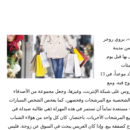
ك»، يروي روجر
من مدينة
 بها قبل يوم
مئات
المتنافسات. قال الرجل: إنه قد حدَّد موعداً، في 13
سيتزوج فيه. ومع
وس على شبكة الإنترنت، وغيرها، وجعل مجموعة من الأصدقاء
ات الشخصية مع المرشحات وفحصهن، كما يفحص الشخص السيارات
 مستعدة تماماً أن تستمر في هذه المهزلة (هي طالبة صيدلة في
ع المرشحات الأخريات. باختصار، كان كل واحد من هؤلاء الشباب
لزواج كصفقة بيع. وإذا كان العريس يبحث في السوق عن زوجة، فليس