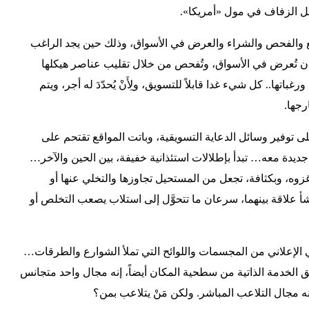
ل الزفاف في مول «أمريكا».
بيع والفحص والشراء والعرض في الأسواق، وذلك حين يجد الراغب
ن تُعرض في الأسواق، وتُفحص من خلال تقليب عناصر هيكلها
باتها.. كل شيء غدا قابلاً للتسويق، ولِأَنْ يُحدّدَ له أجر، ويتم
رجها.
ى توفير وسائل الدعاية التسويقية، وباتت المواقع تقتحم على
 جديدة معه… تبدأ بإطلالات استئذانية خفيفة، بين الحين والآخر…
زوه، وبكثافة، تجعل من المستحيل تجاوزها والتخلي عنها أو
شأ علاقة بينهما، سرعان ما تتحوَّل إلى استلاب يصعب التخلص أو
ي الإعلاني من المجسمات واللوائح التي تملأ الشوارع والطرقات…
ق الخدمة الذاتية من سطحية المكان أيضاً، إنه مجال واحد متجانس
نه مجال التلاعب المباشر. ولكن مَنْ يتلاعب بمن؟