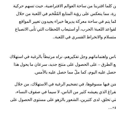
عبين كلما اقتربنا من ساحة العوالم الافتراضية، حيث تسهم حركية
، مما ينعكس على رؤية المتابع المُقْحَم في اللعبة من خلال
كما يتم في ساحة معركة يديرها خبراء يجيدون تغيير المواقع
اعد اللعبة/ الحرب، أو استيعاب اللحظات التي تأبى الانصياع
سلام والانخراط القسري في اللعبة..
لناس واهتماماتهم وجل تفكيرهم، نراه مرتبطاً بالرغبة في استهلاك
يع الطرق – على الحصول على منتج جديد، سرعان ما يحول هذا
 حصل عليه اليوم، كما ملّ مما حصل عليه بالأمس.
نن فيها مسوقوها، في تضخيم الرغبة في الاستهلاك، من خلال
لفراغ الذي يعيشه كثير من الناس، لا سيما في صفوف النساء،
لتي تخلق، لدى كثيرين، الشعور بالزهو على مستوى الحصول على
ية»…