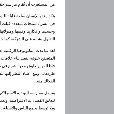
من المستغرب أن تُقام مراسم حف
هكذا يغدو الإنسان سلعة قابلة لل
في الشراء منتجات متعددة قبلت أ
وجسدها وأفكارها وقيمها وميولاتها ورغ
التداول بشأنه على الشبكة، كما خا
لقد ساعدت التكنولوجيا الرقمية عل
المتصفح خلوته، لتعيد بناء علاقات
فإذا ألفها وتعايش معها تشرع في غ
طردها… ومع اعتياد النظر إليها تن
الفكاك منه.
وتنتقل ممارسة التوجيه الاستهلاك
لتعانق الفضاءات الافتراضية. وتعم
وبلا توسط يجمع الناس والأشياء، إ