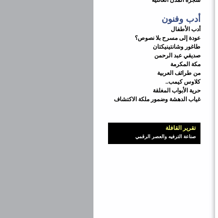
شجرة المدن العائلية
أدب وفنون
أدب الأطفال
عودة إلى مسرح بلا نصوص؟
طاغور وشانتينيكتان
صديقي عبد الرحمن
مكة المكرمة
من طرائف العربية
كلاوس كيمب..
حرية الأبواب المغلقة
غياب الدهشة وضمور ملكة الاكتشاف
تقرير القافلة
صناعة الترفيه والعصر الرقمي