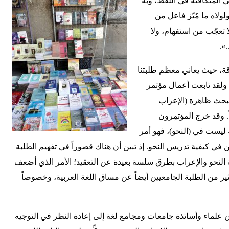
ي المتكافئة في اللفظ، وبه
لولاه ما مُيّز فاعل من
تعجّب من استفهام، ولا
».
، حيث يعاني معظم طلبتنا
 ولقد تابعت أعمال مؤتمر
حث ظاهرة (الإعراب
قُدِّم فيه أكثر من 60 بحثاً. وقد خرج المؤتمِرون
 ليست في (النحو)، فهو أمر
ي كيفية تدريس النحو. إذ تبين أن هناك قصوراً في تفهيم الطلبة
ة النحو والإعراب بطرق سلسة بعيدة عن التعقيد؛ الأمر الذي أضعف
ير من الطلبة الجامعيين أيضاً عن مساق اللغة العربية، وخصوصاً
من علماء وأساتذة جامعات ومجامع لغة إلى إعادة النظر في التوجيه