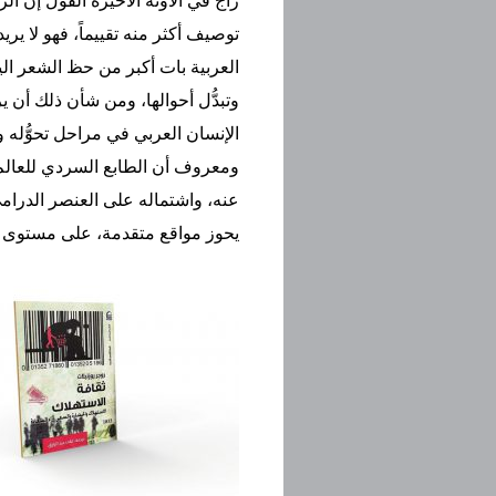
راج في الآونة الأخيرة القول إن ا
توصيف أكثر منه تقييماً، فهو لا يري
العربية بات أكبر من حظ الشعر اليو
وتبدُّل أحوالها، ومن شأن ذلك أن ير
الإنسان العربي في مراحل تحوُّله 
ومعروف أن الطابع السردي للعالم 
عنه، واشتماله على العنصر الدرامي
يحوز مواقع متقدمة، على مستوى الا