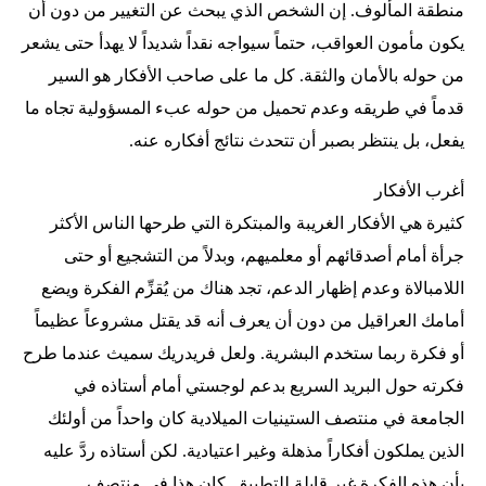
منطقة المألوف. إن الشخص الذي يبحث عن التغيير من دون أن
يكون مأمون العواقب، حتماً سيواجه نقداً شديداً لا يهدأ حتى يشعر
من حوله بالأمان والثقة. كل ما على صاحب الأفكار هو السير
قدماً في طريقه وعدم تحميل من حوله عبء المسؤولية تجاه ما
يفعل، بل ينتظر بصبر أن تتحدث نتائج أفكاره عنه.
أغرب الأفكار
كثيرة هي الأفكار الغريبة والمبتكرة التي طرحها الناس الأكثر
جرأة أمام أصدقائهم أو معلميهم، وبدلاً من التشجيع أو حتى
اللامبالاة وعدم إظهار الدعم، تجد هناك من يُقزِّم الفكرة ويضع
أمامك العراقيل من دون أن يعرف أنه قد يقتل مشروعاً عظيماً
أو فكرة ربما ستخدم البشرية. ولعل فريدريك سميث عندما طرح
فكرته حول البريد السريع بدعم لوجستي أمام أستاذه في
الجامعة في منتصف الستينيات الميلادية كان واحداً من أولئك
الذين يملكون أفكاراً مذهلة وغير اعتيادية. لكن أستاذه ردَّ عليه
بأن هذه الفكرة غير قابلة للتطبيق. كان هذا في منتصف