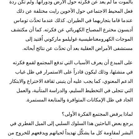
بالموت ما لم يعد عن فكرته حول الأرض ودورانها. ولم تكن ردة
فعل المحيط الاجتماعي حول الأخوين رايت مختلفة عن ذلك
عندما قاما بتجاربهما في الطيران. كذلك عندما تحدَّث توماس
أديسون مخترع المصباح الكهربائي عن فكرته. كما أن مكتشف
الموجات الكهرومغناطيسية غوليلمو ماركوني اُقتيد إلى
مستشفى الأمراض العقلية بعد أن تحدَّث عن نتائج أبحاثه.
على المبدع أن يعرف الأسباب التي تدفع المجتمع لقمع فكرته
في منشئها، وذلك ليكون قادراً على الاستمرار في ظل غياب
الدعم المعنوي، كما يجب عليه أن يتبنى ثقافة الاختراع والابتكار
التي تتجلى في التخطيط السليم، والدراسة المتأنية، والعمل
الجاد في ظل الإمكانات المتوافرة والمتابعة المستمرة.
لماذا يرفض المجتمع الفكرة الأولى؟
يرجع بعض الباحثين هذا السلوك السلبي إلى الميل الفطري في
البشر لمقاومة كل ما يشكِّل تهديداً لحياتهم ويدفعهم للخروج من