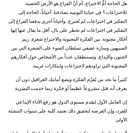
هل الحاجة أمُّ الاختراع، أم أنَّ الفراغ هو الأرض الخصبة
للاختراعات؟ في حياتنا اليومية تصادفنا، أحياناً، الحاجة إلى
التفكير في اختراعات لم تُخترع، وأحياناً أخرى يدفعنا الفراغ إلى
التفكير في اختراعات لم تخطر على بال، أقل ما يقال عنها إنها
أفكار مجنونة. بين الفكرة المجنونة والاختراع شعرة. ريم
السبيهين وسارة عفيفي تسلطان الضوء على الشعرة التي بين
الجنون والإبداع، وتستنطقان عدداً من الأشخاص حول أفكارهم
المجنونة التي تراودهم لاختراعات وابتكارات غريبة.
كثيراً ما تجد من يُقزّم الفكرة ويضع أمامك العراقيل دون أن
يعرف أنه قتل مشروعاً عظيماً أو فكرة ربما خدمت البشرية
إن العامل الأول لتقدم مستوى الدول هو رفع الأداء الإبداعي
للفرد، وإن الفرصة لتحقيق ذلك تعتمد كلية على سنوات التنشئة
الأولى