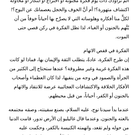
ألم تراودك ذات يوم فكرة مجنونة أو اختراع أو ابتكار أو محاولة
اكتشاف متهورة؟! أم أنَّ الخوف والخجل يعصمانك عن البوح؟!
لكلٍّ منا أفكاره وهلوساته التي لا يصرِّح بها أحياناً خوفاً من أن
يُتَّهم بالجنون أو الغباء، لذا تظل الفكرة في ركن قصي حتى
الموت.
الفكرة في قفص الاتهام
إن طرح الفكرة، عادةً، يتطلب الثقة والإيمان بها، فماذا لو كانت
هذه الفكرة غريبة وغير مطروقة؟ عندها ستحتاج إلى الكثير من
الجرأة والصمود في وجه من ينفيها، لذا كان العظماء وأصحاب
الأفكار الخلاقة والاكتشافات العجائبية عرضة للانتقاد والاتهام
بالجنون أو الكفر، أحياناً، من قبل محيطهم.
عندما بدأ سيدنا نوح، عليه السلام، بصنع سفينته، وصمَه مجتمعه
بالعته والجنون. وعندما قال غاليليو إن الأرض تدور، قامت الدنيا
من حوله ولم تقعد، واتهمته الكنيسة بالكفر، وحكمت عليه