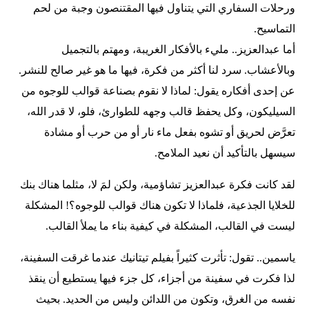
ورحلات السفاري التي يتناول فيها المقتنصون وجبة من لحم
التماسيح.
أما عبدالعزيز.. مليء بالأفكار الغريبة، ومهتم بالتجميل
وبالأعشاب. سرد لنا أكثر من فكرة، فيها ما هو غير صالح للنشر.
عن إحدى أفكاره يقول: لماذا لا نقوم بصناعة قوالب للوجوه من
السيليكون، وكل يحفظ قالب وجهه للطوارئ، فلو، لا قدر الله،
تعرَّض لحريق أو تشوه بفعل ماء نار أو من حرب أو مشادة
سيسهل بالتأكيد أن نعيد الملامح.
لقد كانت فكرة عبدالعزيز تشاؤمية، ولكن لمَ لا، مثلما هناك بنك
للخلايا الجذعية، فلماذا لا تكون هناك قوالب للوجوه؟! المشكلة
ليست في القالب، المشكلة في كيفية بناء ما يملأ القالب.
ياسمين.. تقول: تأثرت كثيراً بفيلم تيتانيك عندما غرقت السفينة،
لذا فكرت في سفينة من أجزاء، كل جزء فيها يستطيع أن ينقذ
نفسه من الغرق، وتكون من اللدائن وليس من الحديد. بحيث