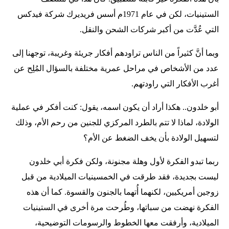
الستينيات، لكن في عام 1971م أسس فريديرك شركة فيدكس
التي عُدَّت من أكبر شركات الشحن والنقل.
وبما أنَّ كثيراً من الناس تراودهم أفكار جريئة وغريبة، توجهنا إلى
عدد من الأشخاص في مراحل عمرية مختلفة بالسؤال المُلِح عن
أغرب الأفكار التي راودتهم.
أبو خلدون.. هكذا أراد أن يكون اسمه، يقول: كنت أفكر في عملية
الولادة، لماذا لا تتم بالطرد المركزي للجنين من رحم الأم، وذلك
لتسهيل الولادة بأن يخف الضغط عن الأم؟
ربما تبدو الفكرة لأول وهلة مجنونة، ولكن فكرة أبي خلدون
ليست بجديدة، فقد طرقت في الخمسينيات الميلادية من قبل
زوجين أمريكيين، لكنهما أُتهما بالجنون والقسوة. كما أن هذه
الفكرة نهضت من سباتها، وطُرحت مرة أخرى في الستينيات
الميلادية، وأرفقت معها الخطوط والرسومات التوضيحية،