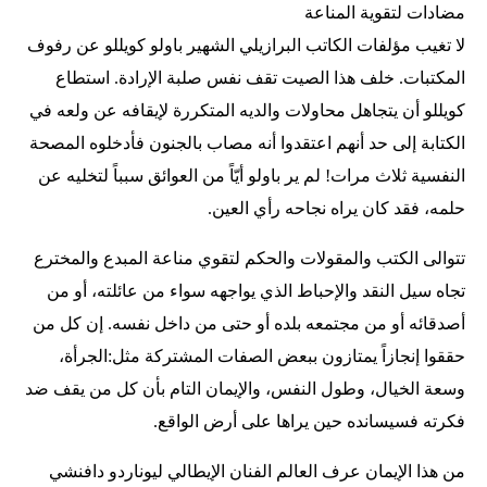
مضادات لتقوية المناعة
لا تغيب مؤلفات الكاتب البرازيلي الشهير باولو كويللو عن رفوف
المكتبات. خلف هذا الصيت تقف نفس صلبة الإرادة. استطاع
كويللو أن يتجاهل محاولات والديه المتكررة لإيقافه عن ولعه في
الكتابة إلى حد أنهم اعتقدوا أنه مصاب بالجنون فأدخلوه المصحة
النفسية ثلاث مرات! لم ير باولو أيّاً من العوائق سبباً لتخليه عن
حلمه، فقد كان يراه نجاحه رأي العين.
تتوالى الكتب والمقولات والحكم لتقوي مناعة المبدع والمخترع
تجاه سيل النقد والإحباط الذي يواجهه سواء من عائلته، أو من
أصدقائه أو من مجتمعه بلده أو حتى من داخل نفسه. إن كل من
حققوا إنجازاً يمتازون ببعض الصفات المشتركة مثل:الجرأة،
وسعة الخيال، وطول النفس، والإيمان التام بأن كل من يقف ضد
فكرته فسيسانده حين يراها على أرض الواقع.
من هذا الإيمان عرف العالم الفنان الإيطالي ليوناردو دافنشي