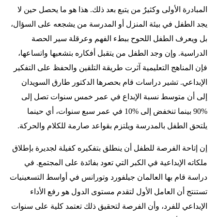
المبادرة الأولى وكثيرٌ من يتبع بعد ذلك. هذا هو ما يحصل حين لا
يجد الطفل في بيئة المنزل أو المدرسة من يشجعه على السؤال،
بل ويعرف الطفل اللحوح ببطء الفهم وعرقلة سير الحصة
الدراسية. وإن وجد الطفل من يتقبل أفكاره بتشعبها واتساعها،
فإن المناهج التعليمية آثرت طريقة التلقين والحفظ على التفكير
الإبداعي. تشير دراسات قام بحصرها الدكتور طارق السويدان
إلى أن متوسط نسبة الإبداع في عمر خمس سنوات تصل إلى
%90 بينما تنخفض إلى %10 في عمر سبع سنوات، أي حينما
يلتحق الطفل بالمدرسة ويلتزم بقواعد صارمة للكلام والحركة.
إن إتاحة الفرصة للطفل أن ينطلق بتفكيره كفيلة لجديرة بإطلاق
ملكاته الإبداعية في الكبر التي تعود بفائدة على المجتمع. في
دراسة قام بها العالمان جيلفورد وتورانس في أواسط التسعينيات
تستنتج أن العامل الأول لتقدم مستوى الدول هو رفع الأداء
الإبداعي للفرد، وأن الفرصة لتحقيق ذلك تعتمد كلية على سنوات