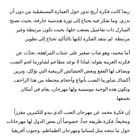
ربما كانت فكرة أريج تدور حول العمارة المستقبلية من دون أن
تدري. وما تفكر فيه يحتاج إلى ثورة هندسية جارفة، بحيث تصبح
المنازل ذات تفاصيل يصعب حلها، بحيث تكون مرتبطة وغير
مرتبطة. لم ننتقد الفكرة لكنها بالتأكيد تحتاج إلى تطوير.
أما محمد، وهو شاب صغير على عتبات المراهقة، تحدَّث عن
فكرته الغريبة بقوله: لماذا لا توجد مطاعم لشاورما لحم الضب،
ويضاف لها الفقع وبعض الحشائش الربيعية التي تؤكل، وتزين
أكشاك شاورما الضب بأنواع وأحجام محنطة من هذا الزاحف.
وتكون هذه الوجبة موسمية ولها مهرجان، يقام في أمكان
تجمعها.
إن فكرة محمد عن مهرجان الضب الذي يبدو للكثيرين مقززاً
ومخيفاً، فكرة طريفة جداً، خصوصاً أن بعض الدول لها مهرجانات
حول ما تنتجه مثل إسبانيا ومهرجان الطماطم، وجنوب أفريقيا