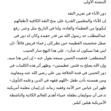
التنشئة الأولى.
دور الآباء في تعزيز الثقة
إن للآباء والمعلمين القدرة على منح الثقة الكافية لأطفالهم
ليكونوا من العظماء والقادة، ولنا في التاريخ مثل وعبر. رفع
عبدالمطلب جد رسول الله من قدر حفيده وكان له دور في
صقل شخصيته العظيمة حين نظر إلى زعماء قريش قائلاً: «إن
ابني هذا سيكون له شأن». على هذا النهج سار الحبيب
المصطفى؛ فحفيده الحسن سمعه يقول عنه « إن ابني هذا سيد،
وإن الله يصلح به فئتين عظيمتين». وظهر أثر هذه الكلمات في
دور الحسن في فتنة الخلافة بين علي رضي الله عنه ومعاوية.
ومن همسته بأذن طفل «اللهم فقهه في الدين وعلمه التأويل»
ظهر ابن عباس حبر الأمة وفقيه زمانه. إن إيمان معلمة أمريكية
تدعى آن سوليفان بطفلة عمياء أهدى للعالم الكاتبة والناشطة
الأمريكية هيلين كيلير.